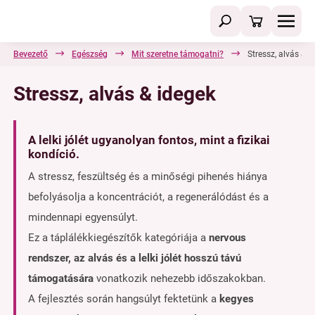
Bevezető
Egészség
Mit szeretne támogatni?
Stressz, alvás & i
Stressz, alvás & idegek
A lelki jólét ugyanolyan fontos, mint a fizikai
kondíció.
A stressz, feszültség és a minőségi pihenés hiánya
befolyásolja a koncentrációt, a regenerálódást és a
mindennapi egyensúlyt.
Ez a táplálékkiegészítők kategóriája a
nervous
rendszer, az alvás és a lelki jólét hosszú távú
támogatására
vonatkozik nehezebb időszakokban.
A fejlesztés során hangsúlyt fektetünk a
kegyes