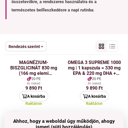
összetevőkre, a rendszeres használatra és a
természetes beilleszkedésre a napi rutinba
.
Rendezés szerint
MAGNÉZIUM-
OMEGA 3 SUPREME 1000
BISZGLICINÁT 830 mg
mg | 1 kapszula = 330 mg
(166 mg elemi
EPA & 220 mg DHA +
magnézium) + B6-vitamin
Vitamin E | szív, agy & látás
20 PE
20 PE
P5P | magas felszívódás &
támogatása | 90 kapszula
Ár neked
Ár neked
9 890 Ft
9 890 Ft
idegtámogatás
A kosárba
A kosárba
Raktáron
Raktáron
MAGNÉZIUM DUO |
MAGNEZIUM MALATE 740
1+1
ajánlott kombináció a
mg & B6 VITAMIN | energia
Ahhoz, hogy a weboldal úgy működjön, ahogy
maláttal & biszglicináttal
& fáradtság ellen | 90
ismeri (süti hozzájárulás)
Akció