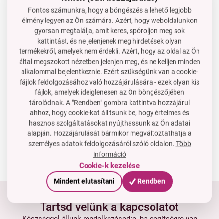
1 800
kiegészítve B6-vitaminnal
kapszula
32 PE
16 PE
Fontos számunkra, hogy a böngészés a lehető legjobb
Ft
1+1
élmény legyen az Ön számára. Azért, hogy weboldalunkon
Ár neked
16 090 Ft
7 890 Ft
gyorsan megtalálja, amit keres, spóroljon meg sok
14 290 Ft
kattintást, és ne jelenjenek meg hirdetések olyan
termékekről, amelyek nem érdekli. Azért, hogy az oldal az Ön
A kosárba
A kosárba
által megszokott nézetben jelenjen meg, és ne kelljen minden
Raktáron
Raktáron
alkalommal bejelentkeznie. Ezért szükségünk van a cookie-
fájlok feldolgozásához való hozzájárulására - ezek olyan kis
VITAMIN B12 -
METILKOBALAMIN 500 μg
fájlok, amelyek ideiglenesen az Ön böngészőjében
| energia, vérképzés és
tárolódnak. A "Rendben" gombra kattintva hozzájárul
idegrendszer
12 PE
ahhoz, hogy cookie-kat állítsunk be, hogy értelmes és
Ár neked
hasznos szolgáltatásokat nyújthassunk az Ön adatai
5 890 Ft
alapján. Hozzájárulását bármikor megváltoztathatja a
A kosárba
személyes adatok feldolgozásáról szóló oldalon.
Több
Raktáron
információ
Cookie-k kezelése
Mindent elutasítani
Rendben
Tartsd velünk a kapcsolatot
Készséggel állunk rendelkezésedre, ha segítségre van