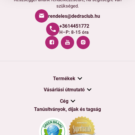
szükséged.
rendeles@dedraclub.hu
+3614451772
H–P: 8-15 óra
Termékek
Vásárlási útmutató
Cég
Tanúsítványok, díjak és tagság