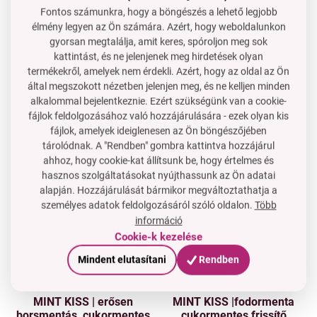
Fontos számunkra, hogy a böngészés a lehető legjobb
Raktáron
Raktáron
élmény legyen az Ön számára. Azért, hogy weboldalunkon
12 db MINT KISS |
12 db MINT KISS |
gyorsan megtalálja, amit keres, spóroljon meg sok
cukormentes fekete ribizli-
fodormentás cukormentes
kattintást, és ne jelenjenek meg hirdetések olyan
menta frissítő pasztilla
frissítő pasztillák
termékekről, amelyek nem érdekli. Azért, hogy az oldal az Ön
14 PE
14 PE
által megszokott nézetben jelenjen meg, és ne kelljen minden
Ár neked
Ár neked
alkalommal bejelentkeznie. Ezért szükségünk van a cookie-
6 890 Ft
6 890 Ft
fájlok feldolgozásához való hozzájárulására - ezek olyan kis
A kosárba
A kosárba
fájlok, amelyek ideiglenesen az Ön böngészőjében
Raktáron
Raktáron
tárolódnak. A "Rendben" gombra kattintva hozzájárul
ahhoz, hogy cookie-kat állítsunk be, hogy értelmes és
12 darab MINT KISS
MINT KISS | cukormentes
hasznos szolgáltatásokat nyújthassunk az Ön adatai
készlet | erős mentolos
ribizli-menta üdítő
alapján. Hozzájárulását bármikor megváltoztathatja a
cukormentes frissítő
tabletták
személyes adatok feldolgozásáról szóló oldalon.
Több
pasztillák
14 PE
2 PE
információ
Ár neked
Ár neked
6 890 Ft
790 Ft
Cookie-k kezelése
A kosárba
A kosárba
Mindent elutasítani
Rendben
Raktáron
Raktáron
MINT KISS | erősen
MINT KISS |fodormenta
borsmentás, cukormentes
cukormentes frissítő