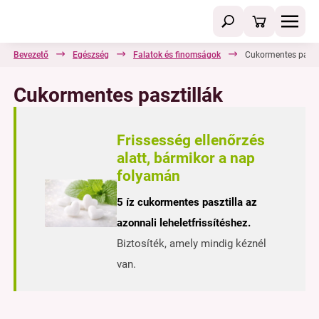
Bevezető
Egészség
Falatok és finomságok
Cukormentes paszti
Cukormentes pasztillák
Frissesség ellenőrzés
alatt, bármikor a nap
folyamán
5 íz cukormentes pasztilla az
azonnali leheletfrissítéshez.
Biztosíték, amely mindig kéznél
van.