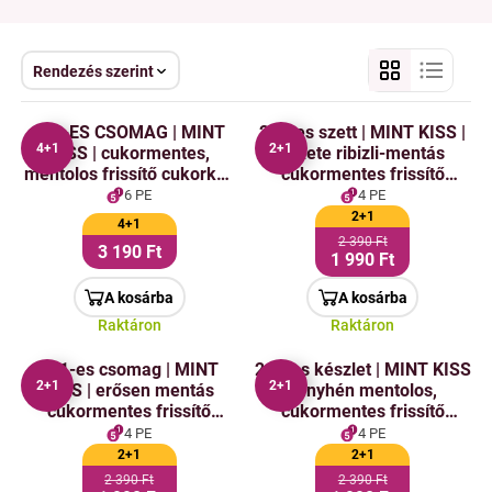
Rendezés szerint
4+1-ES CSOMAG | MINT
2+1-es szett | MINT KISS |
4+1
2+1
KISS | cukormentes,
fekete ribizli-mentás
mentolos frissítő cukorka |
cukormentes frissítő
borsmenta + zöld menta +
pasztillák
6 PE
4 PE
őszibarackos menta +
2+1
4+1
feketeribizlis menta +
2 390 Ft
3 190 Ft
maracujás menta | 28 g x 5
1 990 Ft
doboz
A kosárba
A kosárba
Raktáron
Raktáron
2+1-es csomag | MINT
2+1-es készlet | MINT KISS
2+1
2+1
KISS | erősen mentás
| enyhén mentolos,
cukormentes frissítő
cukormentes frissítő
pasztillák
pasztillák
4 PE
4 PE
2+1
2+1
2 390 Ft
2 390 Ft