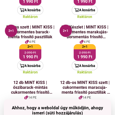
1 990 Ft
1 990 Ft
A kosárba
A kosárba
Raktáron
Raktáron
2+1-es szett | MINT KISS |
2+1 Készlet | MINT KISS |
2+1
2+1
cukormentes barack-
cukormentes marakujás-
menta frissítő pasztillák
borsmentás frissítő
pasztillák | maracuja mint |
4 PE
4 PE
28 g x 3
2+1
2+1
2 390 Ft
2 390 Ft
1 990 Ft
1 990 Ft
A kosárba
A kosárba
Raktáron
Raktáron
12 db MINT KISS |
12 db-os MINT KISS szett |
őszibarack-mintás
cukormentes maracuja-
cukormentes frissítő
menta frissítő pasztillák |
pasztilla | peach mint | 28 g
maracuja menta | 28 g x 12
14 PE
14 PE
x 12
Ár neked
Ár neked
6 890 Ft
6 890 Ft
Ahhoz, hogy a weboldal úgy működjön, ahogy
ismeri (süti hozzájárulás)
A kosárba
A kosárba