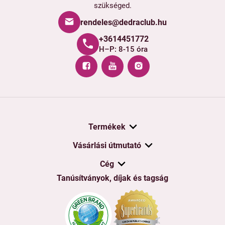
szükséged.
rendeles@dedraclub.hu
+3614451772
H–P: 8-15 óra
Termékek
Vásárlási útmutató
Cég
Tanúsítványok, díjak és tagság