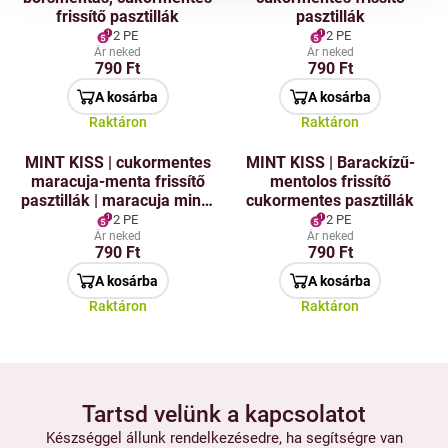
frissítő pasztillák
pasztillák
2 PE
2 PE
Ár neked
Ár neked
790 Ft
790 Ft
A kosárba
A kosárba
Raktáron
Raktáron
MINT KISS | cukormentes
MINT KISS | Barackízű-
maracuja-menta frissítő
mentolos frissítő
pasztillák | maracuja mint |
cukormentes pasztillák
28 g
2 PE
2 PE
Ár neked
Ár neked
790 Ft
790 Ft
A kosárba
A kosárba
Raktáron
Raktáron
Tartsd velünk a kapcsolatot
Készséggel állunk rendelkezésedre, ha segítségre van