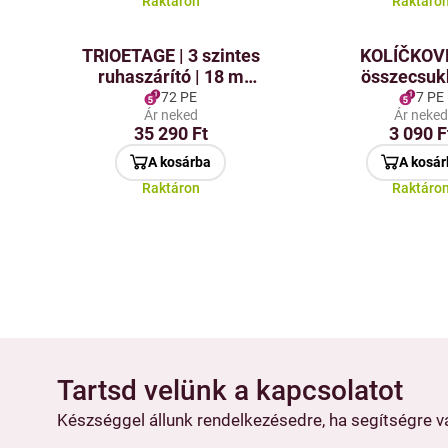
Raktáron
Raktáro
TRIOETAGE | 3 szintes
KOLÍČKOVN
ruhaszárító | 18 m
összecsuk
szárítófelület & 14 fogas
ruhaszárító 1
72 PE
7 PE
Ár neked
Ár neke
ruhacsipes
35 290 Ft
3 090 F
A kosárba
A kosár
Raktáron
Raktáro
Tartsd velünk a kapcsolatot
Készséggel állunk rendelkezésedre, ha segítségre 