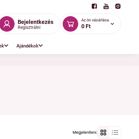
Az ön vásárlása
Bejelentkezés
0 Ft
Regisztrálni
ek
Ajándékok
🧺
Szárítók és vasalók
Megjeleníteni: