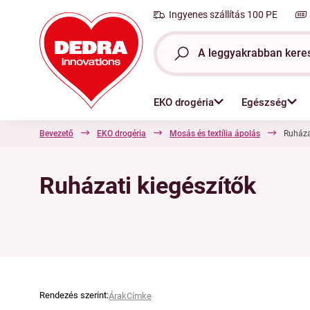
Ingyenes szállítás 100 PE
EKO drogéria
Egészség
Bevezető
EKO drogéria
Mosás és textília ápolás
Ruháza
Ruházati kiegészítők
Szárítók és csipeszek
Mosó
Kézi mosáshoz 👋
Rendezés szerint:
Árak
Címke