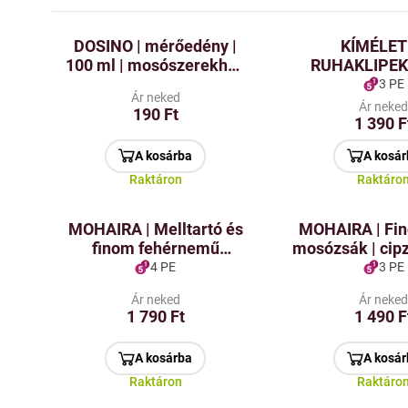
DOSINO | mérőedény |
KÍMÉLET
100 ml | mosószerekhez
RUHAKLIPEK 
és por alapú
tapintású szilik
3 PE
Ár neked
tisztítószerekhez
| finom f
Ár neke
190 Ft
1 390 F
A kosárba
A kosár
Raktáron
Raktáro
MOHAIRA | Melltartó és
MOHAIRA | Fi
finom fehérnemű
mosózsák | cipz
mosási kosár |
× 50 c
4 PE
3 PE
szendvics háló & cipzár |
Ár neked
Ár neke
⌀16 cm
1 790 Ft
1 490 F
A kosárba
A kosár
Raktáron
Raktáro