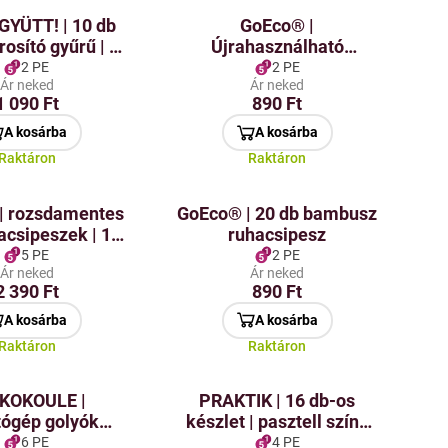
YÜTT! | 10 db
GoEco® |
osító gyűrű | a
Újrahasználható
gépben való
gumikesztyűk
2 PE
2 PE
Ár neked
Ár neked
sztés ellen
takarításhoz és
1 090 Ft
890 Ft
tisztítószerekkel végzett
munkához
A kosárba
A kosárba
Raktáron
Raktáron
| rozsdamentes
GoEco® | 20 db bambusz
acsipeszek | 14
ruhacsipesz
felhasználható &
5 PE
2 PE
Ár neked
Ár neked
tartós
2 390 Ft
890 Ft
A kosárba
A kosárba
Raktáron
Raktáron
KOKOULE |
PRAKTIK | 16 db-os
tógép golyók
készlet | pasztell színű
törlőkendők | 2
ruhacipzár
6 PE
4 PE