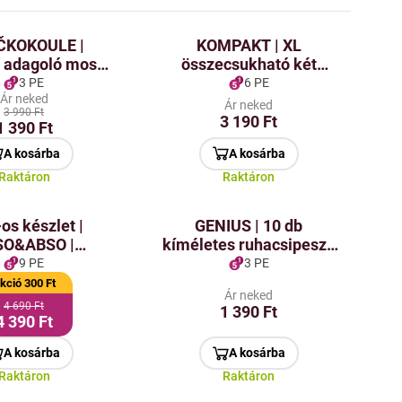
ČKOKOULE |
KOMPAKT | XL
n adagoló mosó
összecsukható két
z és porokhoz |
szintes szárító Ø 60 cm |
3 PE
6 PE
Ár neked
GoEco®
ruhákhoz,
Ár neked
3 990 Ft
gyümölcsökhöz,
3 190 Ft
1 390 Ft
gombákhoz &
A kosárba
A kosárba
fűszernövényekhez
Raktáron
Raktáron
os készlet |
GENIUS | 10 db
SO&ABSO |
kíméletes ruhacsipesz |
elnyelős hab
puha soft touch fogási
9 PE
3 PE
örlőkendő
felület
kció 300 Ft
Ár neked
yadékokhoz
4 690 Ft
1 390 Ft
4 390 Ft
A kosárba
A kosárba
Raktáron
Raktáron