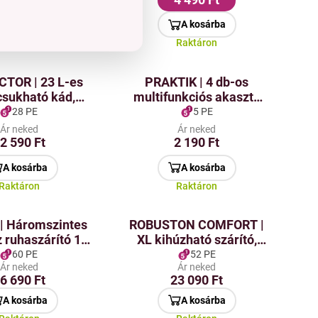
A kosárba
A kosárba
Raktáron
Raktáron
TOR | 23 L-es
PRAKTIK | 4 db-os
csukható kád,
multifunkciós akasztó
kciós | lavor,
készlet forgatható
28 PE
5 PE
oboz és takarító
horoggal, DUO
Ár neked
Ár neked
oz egyben
felfüggesztéssel és
2 590 Ft
2 190 Ft
kiegészítők számára
A kosárba
A kosárba
füllel.
Raktáron
Raktáron
| Háromszintes
ROBUSTON COMFORT |
ruhaszárító 11
XL kihúzható szárító,
dal | szélessége
erős rúddal a
60 PE
52 PE
Ár neked
Ár neked
105 cm
gyűrődések nélküli
6 690 Ft
23 090 Ft
ruhákért | 20 méter
A kosárba
A kosárba