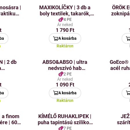
mosásra |
MAXIKOLÍČKY | 3 db a
ÖRÖK EG
raktikus
boly textilek, takarók,
zoknipár
eszköz
takarók,
mosó
4 PE
d
Ár neked
strandtörölközők és
elve
t
1 790 Ft
napozóágyakhoz.
ba
A kosárba
n
Raktáron
 | 2 db
ABSO&ABSO | ultra
GoEco® 
a
nedvszívó hab
acél ruh
őkhöz és
törlőkendő
db | újra
2 PE
d
Ár neked
akhoz
folyadékokhoz |
t
1 090 Ft
28,5 × 28,5 cm
ba
A kosárba
n
Raktáron
 a finom
KÍMÉLŐ RUHAKLIPEK |
JEŽ
ére | 60 ×
puha tapintású szilikon
szárí
& kosár | 24 db | finom
helyett 
7 PE