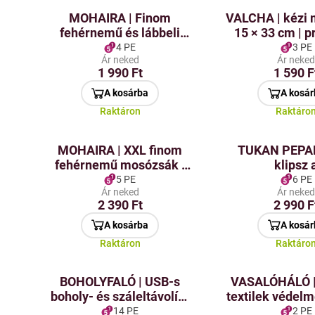
MOHAIRA | Finom
VALCHA | kézi 
fehérnemű és lábbeli
15 × 33 cm | p
mosóhengere | Tartós
mini segéd
4 PE
3 PE
Ár neked
Ár neke
szendvics háló és cipzár
1 990 Ft
1 590 F
| 22 × 33 cm
A kosárba
A kosár
Raktáron
Raktáro
MOHAIRA | XXL finom
TUKAN PEPAN
fehérnemű mosózsák |
klipsz 
szendvics háló & cipzár |
strandtörölköz
5 PE
6 PE
Ár neked
Ár neke
47 × 60 cm
napozóágy
2 390 Ft
2 990 F
A kosárba
A kosár
Raktáron
Raktáro
BOHOLYFALÓ | USB-s
VASALÓHÁLÓ |
boholy- és száleltávolító
textilek védelm
| újratölthető
40 cm
14 PE
2 PE