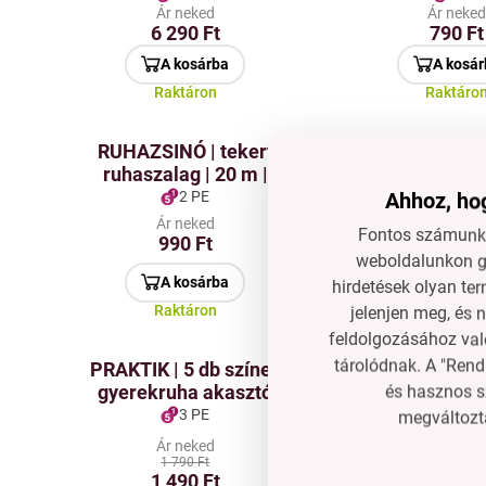
Ár neked
Ár neke
textilborotva
6 290 Ft
790 Ft
csatlakozóval | fekete
A kosárba
A kosár
Raktáron
Raktáro
RUHAZSINÓ | tekert
SÁL CSEMEGE |
ruhaszalag | 20 m |
sál- és kendő
polipropilén
2 PE
2 PE
Ahhoz, hog
Ár neke
Ár neked
1 690 Ft
Fontos számunkr
990 Ft
1 090 F
weboldalunkon gy
A kosárba
A kosár
hirdetések olyan ter
Raktáron
Raktáro
jelenjen meg, és 
feldolgozásához való
tárolódnak. A "Rend
PRAKTIK | 5 db színes
GENIUS | 
gyerekruha akasztó
összecsukható
és hasznos s
változatos színekben
pullók, garbók 
3 PE
6 PE
megváltozta
számára, ame
Ár neked
Ár neke
nyújtják m
1 790 Ft
3 590 Ft
1 490 Ft
2 690 F
nyakkivá