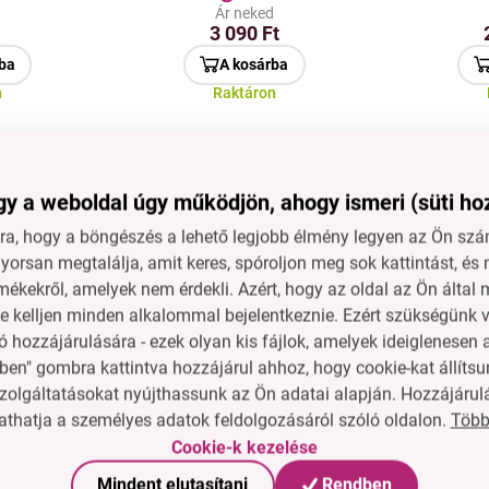
d
Ár neked
rögzítés
db | a g
3 090 Ft
gyorsa
ba
A kosárba
n
Raktáron
 7 gyűrűs
SZŐRTELENÍTŐ |
BOHOLY
akasztó
Kétoldalú szőreltávolító,
boholy- é
haj és szennyeződések
| ú
4 PE
y a weboldal úgy működjön, ahogy ismeri (süti ho
d
eltávolítására | 25 cm
tex
Ár neked
a, hogy a böngészés a lehető legjobb élmény legyen az Ön szám
csat
1 790 Ft
t
orsan megtalálja, amit keres, spóroljon meg sok kattintást, és 
r
ba
A kosárba
mékekről, amelyek nem érdekli. Azért, hogy az oldal az Ön álta
n
Raktáron
ne kelljen minden alkalommal bejelentkeznie. Ezért szükségünk v
 hozzájárulására - ezek olyan kis fájlok, amelyek ideiglenese
ben" gombra kattintva hozzájárul ahhoz, hogy cookie-kat állítsu
5 db
BOHOLYFALÓ | USB-s
ROBU
 vállfa
boholy- és száleltávolító
masszív 
zolgáltatásokat nyújthassunk az Ön adatai alapján. Hozzájárul
és blúzok
| újratölthető
csíkkal 
14 PE
Több
thatja a személyes adatok feldolgozásáról szóló oldalon.
lyek nem
textilborotva
22 m s
Cookie-k kezelése
d
Ár neked
eg a
csatlakozóval | lila
6 290 Ft
2
t
gást
Mindent elutasítani
Rendben