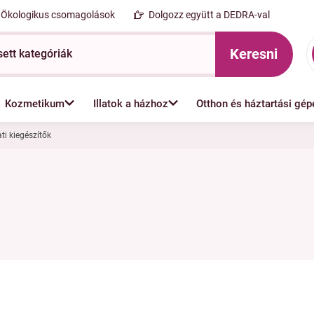
Ökologikus csomagolások
Dolgozz együtt a DEDRA-val
Keresni
Kozmetikum
Illatok a házhoz
Otthon és háztartási gép
ti kiegészítők
zsákok és mosógyűrűk
Ruhamosókosarak 
Textilápolás