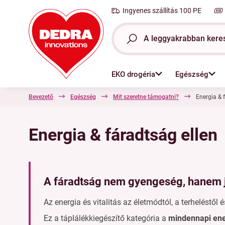
Ingyenes szállítás 100 PE
EKO drogéria
Egészség
Bevezető
Egészség
Mit szeretne támogatni?
Energia & 
Energia & fáradtság ellen
A fáradtság nem gyengeség, hanem j
Az energia és vitalitás az életmódtól, a terheléstől
Ez a táplálékkiegészítő kategória a
mindennapi ener