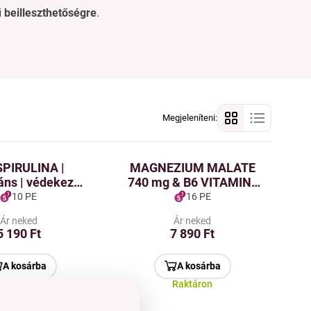
ű beilleszthetőségre
.
Megjeleníteni:
SPIRULINA |
MAGNEZIUM MALATE
áns | védekezés
740 mg & B6 VITAMIN |
ás | 1000 tabletta
energia & fáradtság
10 PE
16 PE
0 mg | 250 g
ellen | 90 kapszula
Ár neked
Ár neked
5 190 Ft
7 890 Ft
A kosárba
A kosárba
Raktáron
Raktáron