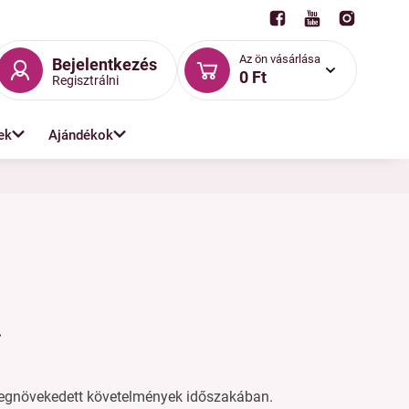
Az ön vásárlása
Bejelentkezés
0 Ft
Regisztrálni
ek
Ajándékok
.
egnövekedett követelmények időszakában.