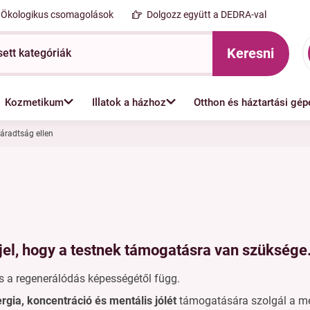
Ökologikus csomagolások
Dolgozz együtt a DEDRA-val
Keresni
Kozmetikum
Illatok a házhoz
Otthon és háztartási gép
fáradtság ellen
el, hogy a testnek támogatásra van szüksége
 és a regenerálódás képességétől függ.
gia, koncentráció és mentális jólét
támogatására szolgál a m