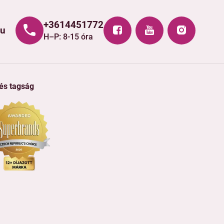
+3614451772
hu
H–P: 8-15 óra
 és tagság