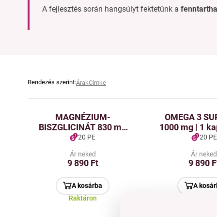
A fejlesztés során hangsúlyt fektetünk a
fenntartha
Rendezés szerint:
Árak
Címke
MAGNÉZIUM-
OMEGA 3 S
BISZGLICINÁT 830 mg
1000 mg | 1 ka
(166 mg elemi
330 mg EPA &
20 PE
20 PE
magnézium) + B6-
DHA + Vitamin 
Ár neked
Ár neke
vitamin P5P | magas
agy & látás tám
9 890 Ft
9 890 F
felszívódás &
90 kapsz
idegtámogatás
A kosárba
A kosár
Raktáron
Raktáro