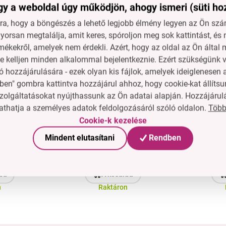
y a weboldal úgy működjön, ahogy ismeri (süti ho
X | D3 +
MACA GYÖKÉR
BISGLIC
ink |
KIVONAT 10:1 | 520 mg |
| normál
a, hogy a böngészés a lehető legjobb élmény legyen az Ön szám
unitás,
hormonális egyensúly,
képződ
12 PE
orsan megtalálja, amit keres, spóroljon meg sok kattintást, és 
d
Ár neked
talitás
vitalitás, libidó | 90
cs
t
5 890 Ft
mékekről, amelyek nem érdekli. Azért, hogy az oldal az Ön álta
 | 60
kapszula
ne kelljen minden alkalommal bejelentkeznie. Ezért szükségünk v
 16 g
ba
A kosárba
 hozzájárulására - ezek olyan kis fájlok, amelyek ideiglenese
n
Raktáron
ben" gombra kattintva hozzájárul ahhoz, hogy cookie-kat állítsu
zolgáltatásokat nyújthassunk az Ön adatai alapján. Hozzájárul
0 mg | a
GOMBA DUO | életerő
QU
Több
thatja a személyes adatok feldolgozásáról szóló oldalon.
1+1
yért,
gombák az
BROMEL
Cookie-k kezelése
ért,
immunitásért &
természe
28 PE
Akció
libidóért
vitalitásért | reishi &
ananá
 Ft
1+1
1 700 Ft
Mindent elutasítani
Rendben
cordyceps
életerőé
14 290 Ft
1
rege
t
12 590 Ft
k
ba
A kosárba
n
Raktáron