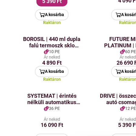
4 090 F
5 390 Ft
A kosárba
A kosár
Raktáron
Raktáro
BOROSIL | 440 ml dupla
FUTURE 
falú termoszk sklo
PLATINUM | 
boroszilikát
Parfum (EDP) 
10 PE
60 PE
Ár neked
Ár neke
4 890 Ft
26 690 
A kosárba
A kosár
Raktáron
Raktáro
SYSTEMAT | érintés
DRIVE | össze
nélküli automatikus
autó csoma
szappan-, sampon- és
szervező | re
36 PE
12 PE
tisztítószer-adagoló |
rekeszek & zseb
Ár neked
Ár neke
infraérzékelő + LED
40 × 26 
16 090 Ft
5 390 F
jelzőfény | térfogat 340
ml