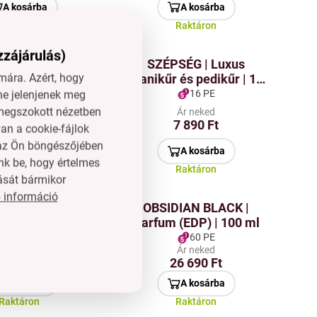
A kosárba
A kosárba
Raktáron
Raktáron
zzájárulás)
RO® | 500 ml
SZÉPSÉG | Luxus
ára. Azért, hogy
amentes acél
manikűr és pedikűr | 10
bögre szilikon
részes szett | Cipzáras
9 PE
16 PE
ne jelenjenek meg
s TO GO fedéllel
tokban | Kefelet acél
l megszokott nézetben
Ár neked
Ár neked
4 090 Ft
7 890 Ft
an a cookie-fájlok
n az Ön böngészőjében
A kosárba
A kosárba
nk be, hogy értelmes
Raktáron
Raktáron
ását bármikor
 információ
LACK BADGE
OBSIDIAN BLACK |
 | 2 az 1-ben
Parfum (EDP) | 100 ml
 és hátizsák
40 PE
60 PE
Ár neked
Ár neked
oz, sporthoz és
3 090 Ft
26 690 Ft
oz | vízálló,
tartó & laptop
A kosárba
A kosárba
zseb
Raktáron
Raktáron