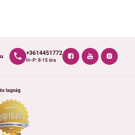
+3614451772
hu
H–P: 8-15 óra
 és tagság