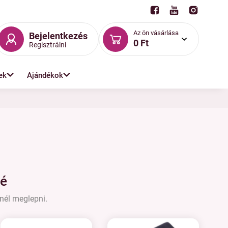
Az ön vásárlása
Bejelentkezés
0 Ft
Regisztrálni
ek
Ajándékok
lé
tnél meglepni.