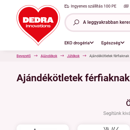
Ingyenes szállítás 100 PE
EKO drogéria
Egészség
Bevezető
Ajándékok
Játékok
Ajándékötletek férfiaknak
Ajándékötletek férfiaknak
Ö
Segítünk kivá