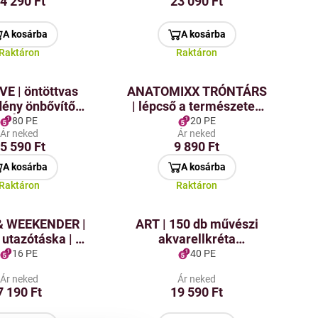
4 290 Ft
23 090 Ft
A kosárba
A kosárba
Raktáron
Raktáron
E | öntöttvas
ANATOMIXX TRÓNTÁRS
dény önbővítő
| lépcső a természetes
| RÔTISSOIRE | 7
testhelyzethez a
80 PE
20 PE
Ár neked
Ár neked
lángolt piros
toaleten | a székrekedés
5 590 Ft
9 890 Ft
és aranyér ellen
A kosárba
A kosárba
Raktáron
Raktáron
& WEEKENDER |
ART | 150 db művészi
 utazótáska | 37
akvarellkréta
zürke melange
AQUARELLE | száraz és
16 PE
40 PE
nedves technikákhoz |
Ár neked
Ár neked
exkluzív szett
7 190 Ft
19 590 Ft