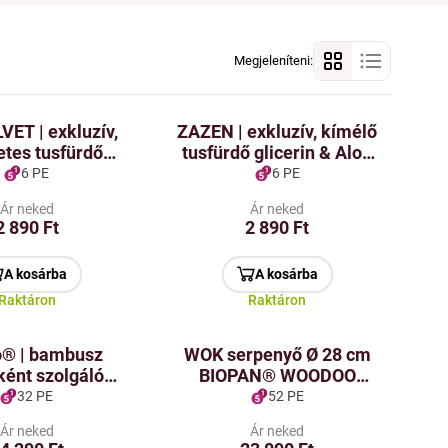
Megjeleníteni:
VET | exkluzív,
ZAZEN | exkluzív, kímélő
etes tusfürdő
tusfürdő glicerin & Aloe
& Aloe vera | 320
vera tartalommal | 320
6 PE
6 PE
DEDRA exclusive
ml | LEGENDS
Ár neked
Ár neked
2 890 Ft
2 890 Ft
A kosárba
A kosárba
Raktáron
Raktáron
® | bambusz
WOK serpenyő Ø 28 cm
ént szolgáló
BIOPAN® WOODOO
– törölközők és
fedővel, fa hatású soft
32 PE
52 PE
llvány | 3 kar |
touch markolattal
Ár neked
Ár neked
sság 82 cm