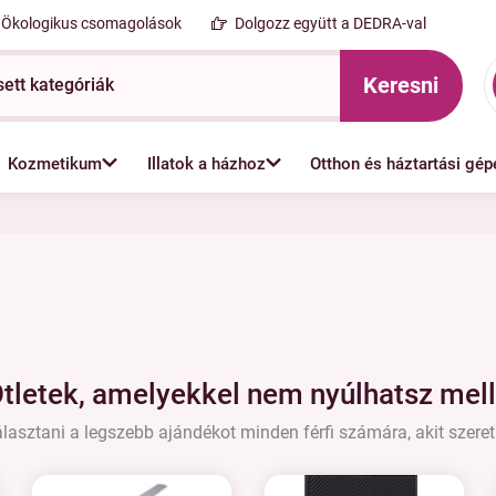
Ökologikus csomagolások
Dolgozz együtt a DEDRA-val
Keresni
Kozmetikum
Illatok a házhoz
Otthon és háztartási gép
tletek, amelyekkel nem nyúlhatsz mel
lasztani a legszebb ajándékot minden férfi számára, akit szere