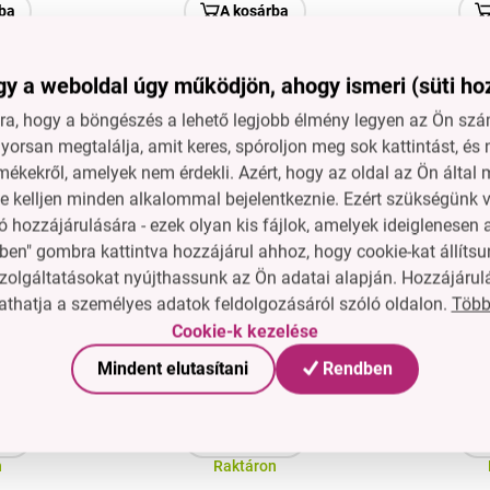
ba
A kosárba
n
Raktáron
y a weboldal úgy működjön, ahogy ismeri (süti ho
funkciós
WOODOO CLOCK |
KELIME
a, hogy a böngészés a lehető legjobb élmény legyen az Ön szám
oboz
Digitális LED fa óra
rozsd
val |
ébresztőfunkcióval | idő
utazó 
32 PE
orsan megtalálja, amit keres, spóroljon meg sok kattintást, és 
 Ft
 asztal a
| dátum | hőmérséklet |
csíkkal é
mékekről, amelyek nem érdekli. Azért, hogy az oldal az Ön álta
Ár neked
oz
hangvezérlés | sötét fa
14 290 Ft
Ft
ne kelljen minden alkalommal bejelentkeznie. Ezért szükségünk v
 hozzájárulására - ezek olyan kis fájlok, amelyek ideiglenese
ba
A kosárba
ben" gombra kattintva hozzájárul ahhoz, hogy cookie-kat állítsu
n
Raktáron
zolgáltatásokat nyújthassunk az Ön adatai alapján. Hozzájárul
Több
thatja a személyes adatok feldolgozásáról szóló oldalon.
 | USB
SONISSIMO® NEO |
FC B
Cookie-k kezelése
i aprító
Szonikus fogkefe 37 000
HYBRID
erekhez,
rezgés | 5 üzemmód &
táska
40 PE
Mindent elutasítani
Rendben
d
Ár neked
z &
USB töltés
utazásh
Ft
17 790 Ft
2
hoz |
munkáh
ini mixer
cipzár
ba
A kosárba
n
Raktáron