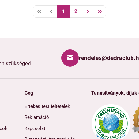
1
2
rendeles@dedraclub.
van szükséged.
Cég
Tanúsítványok, díjak
Értékesítési feltételek
Reklamáció
ódok
Kapcsolat