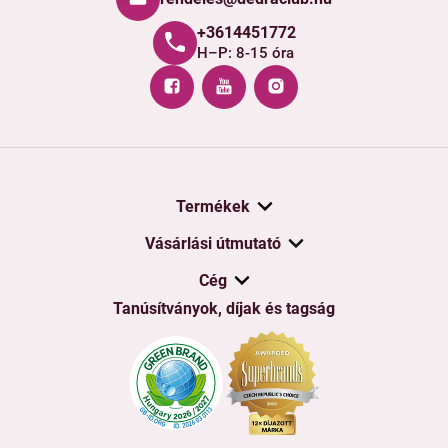
+3614451772
H–P: 8-15 óra
Termékek
Vásárlási útmutató
Cég
Tanúsítványok, díjak és tagság