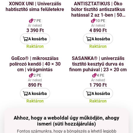
XONOX UNI | Univerzális
ANTISZTATIKUS | Öko
habtisztító sima felületekre
bútor tisztító antiszatikus
hatással 2 az 1-ben | 500
ml
7 PE
10 PE
Ár neked
Ár neked
3 390 Ft
4 890 Ft
A kosárba
A kosárba
Raktáron
Raktáron
GoEco® | mikroszálas
SASANKA® | univerzális
polírozó kendő | 40 × 30
tisztító kesztyű durva és
cm | virágmintás
finom puhával | 23 × 20 cm
2 PE
4 PE
Ár neked
Ár neked
890 Ft
1 790 Ft
A kosárba
A kosárba
Raktáron
Raktáron
ELÉRHETETLEN
ANTISTATIX | Nagy
Ahhoz, hogy a weboldal úgy működjön, ahogy
SASANKA® | Rugalmas
antistatikus porfogó
ismeri (süti hozzájárulás)
poroló nehezen
védőburkolattal | 46 cm
hozzáférhető helyekhez és
6 PE
5 PE
Fontos számunkra, hogy a böngészés a lehető legjobb