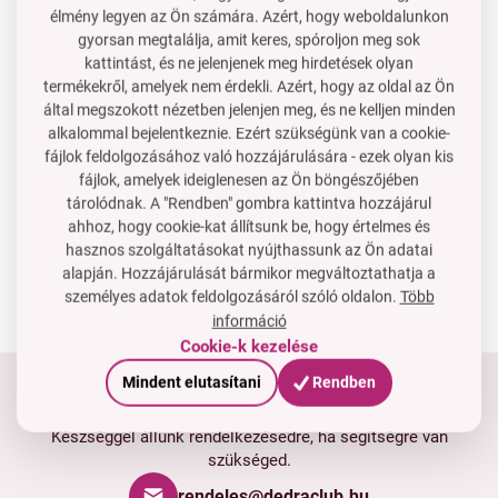
radiátorokhoz
Ár neked
Ár neked
élmény legyen az Ön számára. Azért, hogy weboldalunkon
2 690 Ft
2 590 Ft
gyorsan megtalálja, amit keres, spóroljon meg sok
A kosárba
A kosárba
kattintást, és ne jelenjenek meg hirdetések olyan
Raktáron
Raktáron
termékekről, amelyek nem érdekli. Azért, hogy az oldal az Ön
által megszokott nézetben jelenjen meg, és ne kelljen minden
ANTISTATIX | Kétoldalú
alkalommal bejelentkeznie. Ezért szükségünk van a cookie-
antistatikus portörlő 2 az
fájlok feldolgozásához való hozzájárulására - ezek olyan kis
1-ben kis ecsettel
fájlok, amelyek ideiglenesen az Ön böngészőjében
3 PE
tárolódnak. A "Rendben" gombra kattintva hozzájárul
Ár neked
ahhoz, hogy cookie-kat állítsunk be, hogy értelmes és
1 590 Ft
hasznos szolgáltatásokat nyújthassunk az Ön adatai
A kosárba
alapján. Hozzájárulását bármikor megváltoztathatja a
Raktáron
személyes adatok feldolgozásáról szóló oldalon.
Több
információ
Cookie-k kezelése
Mindent elutasítani
Rendben
Tartsd velünk a kapcsolatot
Készséggel állunk rendelkezésedre, ha segítségre van
szükséged.
rendeles@dedraclub.hu