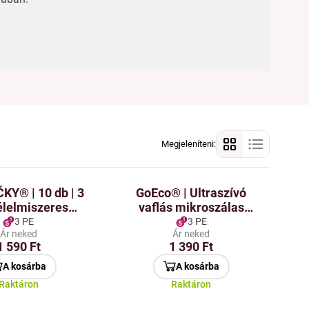
Megjeleníteni:
KY® | 10 db | 3
GoEco® | Ultraszívó
élelmiszeres
vaflás mikroszálas
áras tasakok
törlőrongy | 35 × 40 cm |
3 PE
3 PE
Ár neked
Ár neked
türkiz
1 590 Ft
1 390 Ft
A kosárba
A kosárba
Raktáron
Raktáron