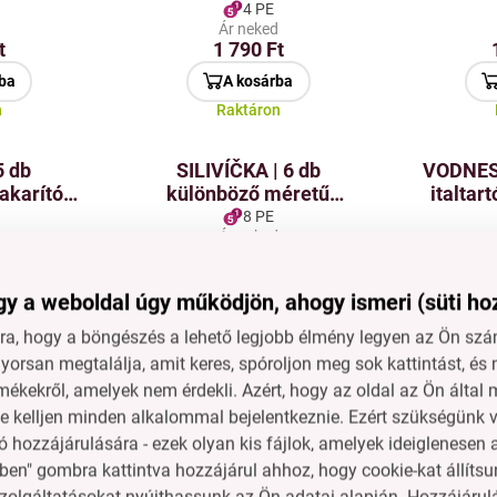
yekhez
szennyeződésfogó a
fúrás n
4 PE
d
Ár neked
kádba és a zuhanyzó
t
1 790 Ft
sarokba
ba
A kosárba
n
Raktáron
5 db
SILIVÍČKA | 6 db
VODNES
akarító
különböző méretű
italtar
zett |
szilikon fedél | edények
pal
8 PE
d
Ár neked
& magas
és tálak lefedésére
pohar
t
3 990 Ft
esség |
palac
cm
ba
A kosárba
y a weboldal úgy működjön, ahogy ismeri (süti ho
n
Raktáron
a, hogy a böngészés a lehető legjobb élmény legyen az Ön szám
orsan megtalálja, amit keres, spóroljon meg sok kattintást, és 
| 14–24
ZÁROHÁK | Sarokkefe
SYSTEM 6
mékekről, amelyek nem érdekli. Azért, hogy az oldal az Ön álta
 szolgáló
nehezen hozzáférhető
és k
ne kelljen minden alkalommal bejelentkeznie. Ezért szükségünk v
zitáló
helyek tisztításához,
akasztój
4 PE
 hozzájárulására - ezek olyan kis fájlok, amelyek ideiglenese
d
Ár neked
ideális a vécékhez is
tapa
t
1 790 Ft
ben" gombra kattintva hozzájárul ahhoz, hogy cookie-kat állítsu
zolgáltatásokat nyújthassunk az Ön adatai alapján. Hozzájárul
ba
A kosárba