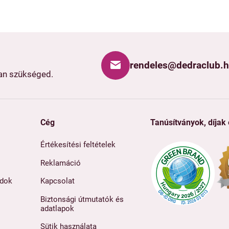
rendeles@dedraclub.
van szükséged.
Cég
Tanúsítványok, díjak
Értékesítési feltételek
Reklamáció
ódok
Kapcsolat
Biztonsági útmutatók és
adatlapok
Sütik használata