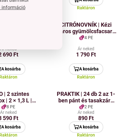
 információ
Raktáron
Raktáron
MPRÉS | Kézi
CITRÓNOVNÍK | Kézi
entes acél prés
karos gyümölcsfacsaró
- és limepréksz
– citrom- és limeprés
6 PE
4 PE
Ár neked
Ár neked
2 690 Ft
1 790 Ft
A kosárba
A kosárba
Raktáron
Raktáron
 | 2 szintes
PRAKTIK | 24 db 2 az 1-
x | 2 × 1,3 L |
ben pánt és tasakzáró
szer-szervező
klipsz készlet |
8 PE
2 PE
Ár neked
Ár neked
újrahasználható
3 590 Ft
890 Ft
A kosárba
A kosárba
Raktáron
Raktáron