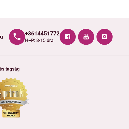
+3614451772
hu
H–P: 8-15 óra
 és tagság