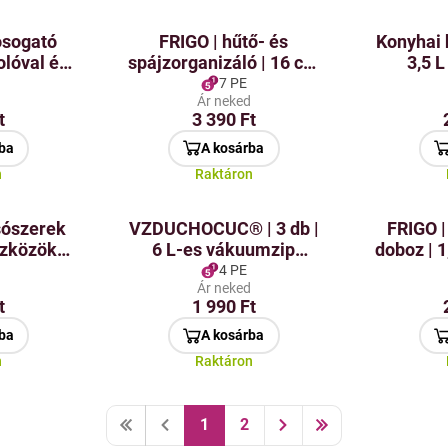
osogató
FRIGO | hűtő- és
Konyhai 
lóval és
spájzorganizáló | 16 cm
3,5 L
s
széles | átlátszó
konyhasz
7 PE
d
Ár neked
ánnyal
tárolódoboz
t
3 390 Ft
ba
A kosárba
n
Raktáron
sószerek
VZDUCHOCUC® | 3 db |
FRIGO |
szközök
6 L-es vákuumzip
doboz | 1
y
zsebkendők szeleppel
s
4 PE
d
Ár neked
t
1 990 Ft
ba
A kosárba
n
Raktáron
1
2