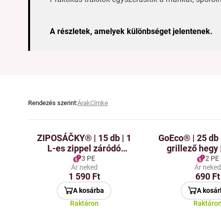
A részletek, amelyek különbséget jelentenek.
Rendezés szerint:
Árak
Címke
ZIPOSÁČKY® | 15 db | 1
GoEco® | 25 d
L-es zippel záródó
grillező hegy
élelmiszer tasakok
3 PE
2 PE
Ár neked
Ár neke
1 590 Ft
690 Ft
A kosárba
A kosár
Raktáron
Raktáro