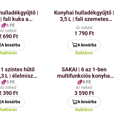
hulladékgyűjtő |
Konyhai hulladékgyűjtő |
 | fali kuka a
3,5 L | fali szemetes
ekrény ajtajára
kosár a konyhai
6 PE
Ár neked
Ár neked
szekrény ajtajára
1 790 Ft
2 690 Ft
A kosárba
A kosárba
Raktáron
Raktáron
 1 szintes hűtő
SAKAI | 6 az 1-ben
,3 L | élelmiszer
multifunkciós konyhai
zervező
olló kiváló minőségű
5 PE
8 PE
Ár neked
Ár neked
acélból
2 390 Ft
3 590 Ft
A kosárba
A kosárba
Raktáron
Raktáron