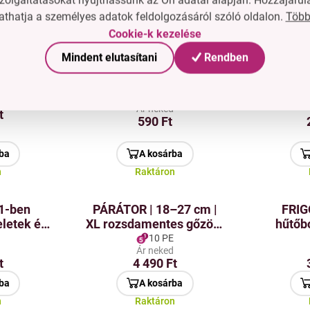
Több
thatja a személyes adatok feldolgozásáról szóló oldalon.
n
Raktáron
Cookie-k kezelése
kgyűjtő |
GoEco® | SUSHI alátét
CITRO
Mindent elutasítani
Rendben
emetes a
„MAKISU“ bambusból
rozsdam
 ajtajára
sushi tekercseléshez |
- citrom
1 PE
24 × 24 cm
d
Ár neked
t
590 Ft
ba
A kosárba
n
Raktáron
 1-ben
PÁRÁTOR | 18–27 cm |
FRIGO
eletek és
XL rozsdamentes gőzölő
hűtőbo
sdamentes
szűrő teleszkópos
élelmi
10 PE
d
Ár neked
fogantyúval
t
4 490 Ft
ba
A kosárba
n
Raktáron