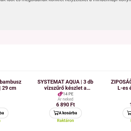
b bambusz
SYSTEMAT AQUA | 3 db
ZIPOSÁČ
 | 29 cm
vízszűrő készlet a
L-es 
szűrőkanálba | aktív
zipz
14 PE
d
Ár neked
szénnel a tiszta és
6 890 Ft
ízletes vízért
ba
A kosárba
n
Raktáron