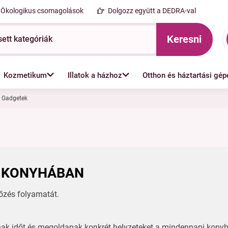
Ökologikus csomagolások
Dolgozz együtt a DEDRA-val
Keresni
Kozmetikum
Illatok a házhoz
Otthon és háztartási gép
Gadgetek
A KONYHÁBAN
őzés folyamatát.
lnak időt és megoldanak konkrét helyzeteket a mindennapi kony