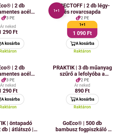
co® | 2 db
INSECTOFF | 2 db légy-
1+1
amentes acél
és rovarcsapda
és bútorajtóra
3 PE
2 PE
tható horgok
1+1
Ár neked
1 290 Ft
1 090 Ft
A kosárba
A kosárba
Raktáron
Raktáron
co® | 2 db
PRAKTIK | 3 db műanyag
amentes acél
szűrő a lefolyóba a
ó horgok fúrás
dugulás ellen
3 PE
2 PE
Ár neked
Ár neked
nélkül
1 290 Ft
890 Ft
A kosárba
A kosárba
Raktáron
Raktáron
K | öntapadó
GoEco® | 500 db
 db | átlátszó |
bambusz fogpiszkáló |