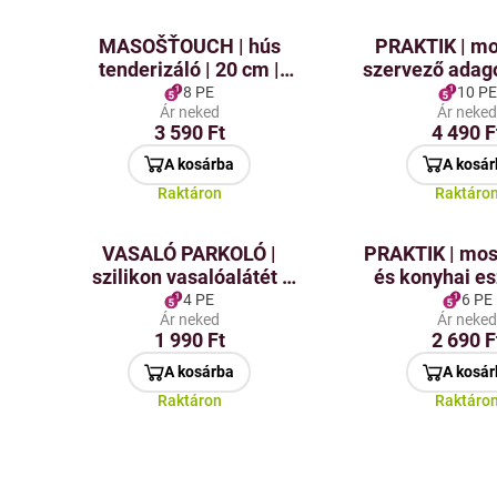
MASOŠŤOUCH | hús
PRAKTIK | m
tenderizáló | 20 cm |
szervező adago
puhább és szaftosabb
kefe- é
8 PE
10 PE
Ár neked
Ár neke
hús erőfeszítés nélkül
szivacsállv
3 590 Ft
4 490 F
A kosárba
A kosár
Raktáron
Raktáro
VASALÓ PARKOLÓ |
PRAKTIK | mo
szilikon vasalóalátét |
és konyhai e
rózsaszín
állván
4 PE
6 PE
Ár neked
Ár neke
1 990 Ft
2 690 F
A kosárba
A kosár
Raktáron
Raktáro