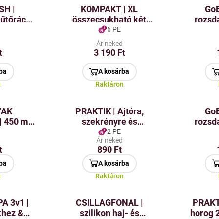
SH |
KOMPAKT | XL
GoE
űtőrács |
összecsukható két
rozsd
mely
szintes szárító Ø 60 cm |
ajtóra 
6 PE
ítja a
ruhákhoz,
akasz
d
Ár neked
get
gyümölcsökhöz,
t
3 190 Ft
gombákhoz &
fűszernövényekhez
ba
A kosárba
n
Raktáron
VAK
PRAKTIK | Ajtóra,
GoE
 450 ml |
szekrényre és
rozsd
doboz
radiátorokra akasztható
öntapad
2 PE
d
Ár neked
ölcs és
horog | univerzális
t
890 Ft
mára
használat | 2 db | 7 cm
ba
A kosárba
n
Raktáron
A 3v1 |
CSILLAGFONAL |
PRAKTI
khez &
szilikon haj- és
horog 2