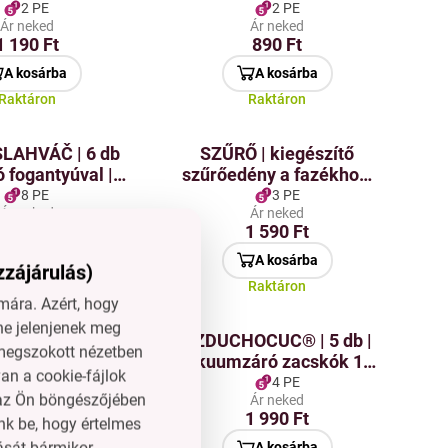
élküli akasztás
papírdoboz
2 PE
2 PE
Ár neked
Ár neked
1 190 Ft
890 Ft
A kosárba
A kosárba
Raktáron
Raktáron
LAHVÁČ | 6 db
SZŰRŐ | kiegészítő
tó fogantyúval |
szűrőedény a fazékhoz,
ackokhoz,
víz leöntésére | 28,5 cm
8 PE
3 PE
Ár neked
Ár neked
akhoz és PET
3 590 Ft
1 590 Ft
kokhoz | zöld
A kosárba
A kosárba
zzájárulás)
Raktáron
Raktáron
ára. Azért, hogy
ne jelenjenek meg
0° | törölközők
VZDUCHOCUC® | 5 db |
l megszokott nézetben
onyharuhák
vákuumzáró zacskók 1,3
an a cookie-fájlok
a forgatható fix
L szeleppel
4 PE
4 PE
n az Ön böngészőjében
Ár neked
Ár neked
dókoronggal
1 790 Ft
1 990 Ft
nk be, hogy értelmes
ását bármikor
A kosárba
A kosárba