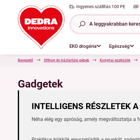
Ingyenes szállítás 100 PE
EKO drogéria
Egészség
Bevezető
Otthon és háztartási gépek
Konyhai eszközök
Gadgetek
INTELLIGENS RÉSZLETEK 
Néha elég egy apróság, amely megváltoztatja a f
Praktikus trükkök egyszerűsítik a munkát, spóro