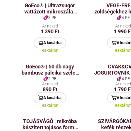
GoEco® | Ultrazsugor
VEGE-FRE
vattázott mikroszálas
zöldségekhez h
törlőkendő | 35 × 40 cm |
habháló, a
3 PE
4 PE
zöld
meghosszabb
Ár neked
Ár neke
frissessé
1 390 Ft
1 990 F
A kosárba
A kosár
Raktáron
Raktáro
GoEco® | 50 db nagy
CVAK&C
bambusz pálcika széles
JOGURTOVNÍK |
végű | 20 cm
3 az 1-ben 
2 PE
4 PE
Ár neked
Ár neke
joghurt, gyüm
890 Ft
1 790 F
kanál szá
A kosárba
A kosár
Raktáron
Raktáro
TOJÁSVÁGÓ | mikróba
SZIVÁRGÓKAP
készített tojásos forma
kefék része