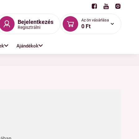
Az ön vásárlása
Bejelentkezés
0 Ft
Regisztrálni
ek
Ajándékok
hában.