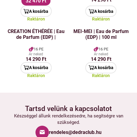
32 470 Ft
A kosárba
A kosárba
Raktáron
Raktáron
CREATION ÉTHÉRÉE | Eau
MEI-MEI | Eau de Parfum
de Parfum (EDP) |
(EDP) | 100 ml
16 PE
16 PE
Ár neked
Ár neked
14 290 Ft
14 290 Ft
A kosárba
A kosárba
Raktáron
Raktáron
Tartsd velünk a kapcsolatot
Készséggel állunk rendelkezésedre, ha segítségre van
szükséged.
rendeles@dedraclub.hu