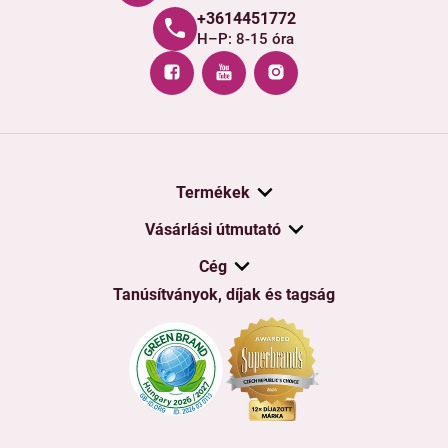
+3614451772
H–P: 8-15 óra
Termékek
Vásárlási útmutató
Cég
Tanúsítványok, díjak és tagság