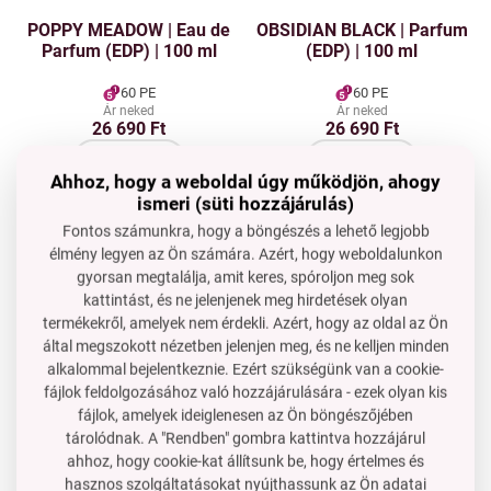
POPPY MEADOW | Eau de
OBSIDIAN BLACK | Parfum
Parfum (EDP) | 100 ml
(EDP) | 100 ml
60 PE
60 PE
Ár neked
Ár neked
26 690 Ft
26 690 Ft
A kosárba
A kosárba
Ahhoz, hogy a weboldal úgy működjön, ahogy
Raktáron
Raktáron
ismeri (süti hozzájárulás)
MIDNIGHT CHERRY | Eau
HONORÉ | Parfüm (EDP) |
Fontos számunkra, hogy a böngészés a lehető legjobb
de Parfum (EDP) | 30 ml
100 ml
élmény legyen az Ön számára. Azért, hogy weboldalunkon
gyorsan megtalálja, amit keres, spóroljon meg sok
24 PE
60 PE
kattintást, és ne jelenjenek meg hirdetések olyan
Ár neked
Ár neked
termékekről, amelyek nem érdekli. Azért, hogy az oldal az Ön
10 790 Ft
26 690 Ft
által megszokott nézetben jelenjen meg, és ne kelljen minden
A kosárba
A kosárba
alkalommal bejelentkeznie. Ezért szükségünk van a cookie-
Raktáron
Raktáron
fájlok feldolgozásához való hozzájárulására - ezek olyan kis
fájlok, amelyek ideiglenesen az Ön böngészőjében
POPPY MEADOW | Eau de
PULPIDOO | Parfüm (EDP) |
tárolódnak. A "Rendben" gombra kattintva hozzájárul
Parfum (EDP) | 30 ml
30 ml
ahhoz, hogy cookie-kat állítsunk be, hogy értelmes és
hasznos szolgáltatásokat nyújthassunk az Ön adatai