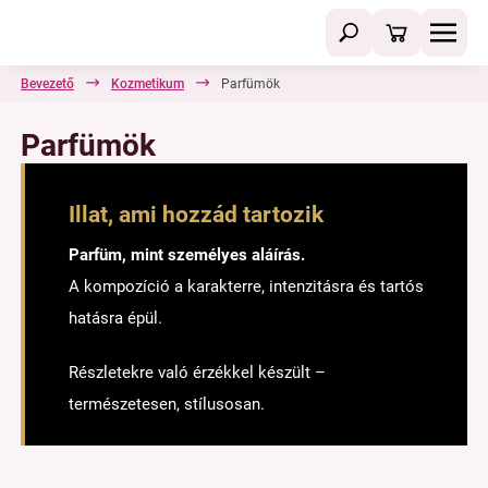
Bevezető
Kozmetikum
Parfümök
Parfümök
Illat, ami hozzád tartozik
Parfüm, mint személyes aláírás.
A kompozíció a karakterre, intenzitásra és tartós
hatásra épül.
Részletekre való érzékkel készült –
természetesen, stílusosan.