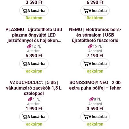
3 590 Ft
6 290 Ft
A kosárba
A kosárba
Raktáron
Raktáron
PLASMO | Újratölthető USB
NEMO | Elektromos bors-
plazma öngyújtó LED
és sómalom | USB
jelzőfénnyel és hajlékony
újratölthető fűszerörlő
nyakkal | fekete
12 PE
16 PE
Ár neked
Ár neked
5 390 Ft
7 190 Ft
A kosárba
A kosárba
Raktáron
Raktáron
VZDUCHOCUC® | 5 db |
SONISSIMO® NEO | 2 db
vákuumzáró zacskók 1,3 L
extra puha pótfej – fehér
szeleppel
4 PE
8 PE
Ár neked
Ár neked
1 990 Ft
3 590 Ft
A kosárba
A kosárba
Raktáron
Raktáron