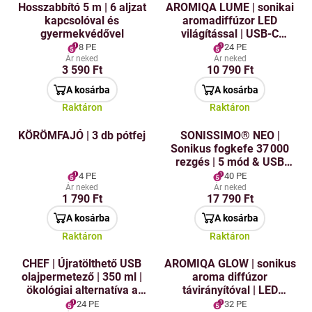
Hosszabbító 5 m | 6 aljzat
AROMIQA LUME | sonikai
kapcsolóval és
aromadiffúzor LED
gyermekvédővel
világítással | USB-C
táplálás
8 PE
24 PE
Ár neked
Ár neked
3 590 Ft
10 790 Ft
A kosárba
A kosárba
Raktáron
Raktáron
KÖRÖMFAJÓ | 3 db pótfej
SONISSIMO® NEO |
Sonikus fogkefe 37 000
rezgés | 5 mód & USB
töltés
4 PE
40 PE
Ár neked
Ár neked
1 790 Ft
17 790 Ft
A kosárba
A kosárba
Raktáron
Raktáron
CHEF | Újratölthető USB
AROMIQA GLOW | sonikus
olajpermetező | 350 ml |
aroma diffúzor
ökológiai alternatíva a
távirányítóval | LED
sütő- és sütőspraykhoz
világítás & USB-C
24 PE
32 PE