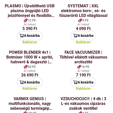
PLASMO | Újratölthető USB
SYSTEMAT | XXL
plazma öngyújtó LED
elektromos bors-, só- és
jelzőfénnyel és flexibilis
fűszerőrlő LED világítással
nyakkal | platina
12 PE
9 PE
Ár neked
Ár neked
5 390 Ft
4 090 Ft
A kosárba
A kosárba
Raktáron
Raktáron
POWER BLENDER 4v1 |
FACE VACUUMIZER |
Botmixer 1000 W + aprító,
Töltővel ellátott vákuumos
habverő & dagasztó |
arctisztító
csendes motor & turbo
60 PE
16 PE
teljesítmény
Ár neked
Ár neked
26 690 Ft
7 190 Ft
A kosárba
A kosárba
Raktáron
Raktáron
VARMIX GENIUS |
VZDUCHOCUC® | 4 db | 3
multifunkcionális, nagy
L-es vákuumos cipzáras
sebességű turmixgép
zsákok ventillel