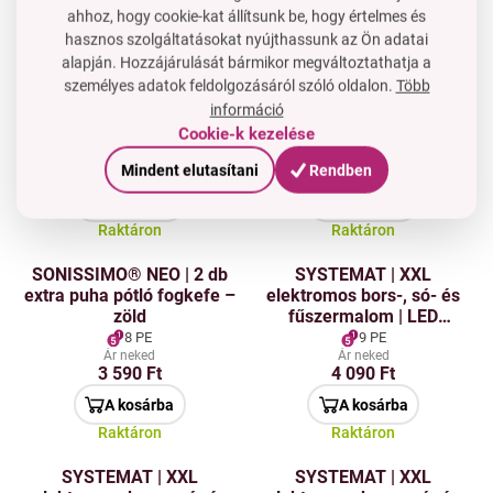
ahhoz, hogy cookie-kat állítsunk be, hogy értelmes és
SZETT 1+1 | LED
VITVIT ULTIMATE | Nutri
hasznos szolgáltatásokat nyújthassunk az Ön adatai
1+1
BŰVÉSZLÁMPA |
mixer 1000 W | smoothie
alapján. Hozzájárulását bármikor megváltoztathatja a
Szenzoros éjjeli fény a
turmixoló & tápanyag
Akció
személyes adatok feldolgozásáról szóló oldalon.
Több
1 200
konnektorba
extraktor
8 PE
64 PE
információ
Ft
1+1
Cookie-k kezelése
Ár neked
5 190 Ft
28 490 Ft
3 990 Ft
Mindent elutasítani
Rendben
A kosárba
A kosárba
Raktáron
Raktáron
SONISSIMO® NEO | 2 db
SYSTEMAT | XXL
extra puha pótló fogkefe –
elektromos bors-, só- és
zöld
fűszermalom | LED
világítás & állítható
8 PE
9 PE
durvaság | kerámia
Ár neked
Ár neked
3 590 Ft
4 090 Ft
mechanizmus
A kosárba
A kosárba
Raktáron
Raktáron
SYSTEMAT | XXL
SYSTEMAT | XXL