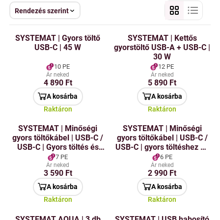
Rendezés szerint
SYSTEMAT | Gyors töltő
SYSTEMAT | Kettős
USB-C | 45 W
gyorstöltő USB-A + USB-C |
30 W
10 PE
12 PE
Ár neked
Ár neked
4 890 Ft
5 890 Ft
A kosárba
A kosárba
Raktáron
Raktáron
SYSTEMAT | Minőségi
SYSTEMAT | Minőségi
gyors töltőkábel | USB-C /
gyors töltőkábel | USB-C /
USB-C | Gyors töltés és
USB-C | gyors töltéshez és
adatátvitel | 2 m
adatátvitelhez | 1 m
7 PE
6 PE
Ár neked
Ár neked
3 590 Ft
2 990 Ft
A kosárba
A kosárba
Raktáron
Raktáron
SYSTEMAT AQUA | 3 db
SYSTEMAT | USB habosító