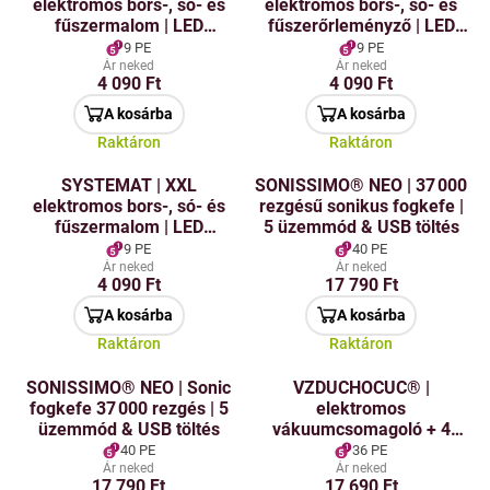
elektromos bors-, só- és
elektromos bors-, só- és
fűszermalom | LED
fűszerőrleményző | LED
világítás & állítható
világítás & állítható
9 PE
9 PE
szemcseméret | kerámia
szemcsenagyság |
Ár neked
Ár neked
4 090 Ft
4 090 Ft
mechanizmus
kerámiás mechanizmus
A kosárba
A kosárba
Raktáron
Raktáron
SYSTEMAT | XXL
SONISSIMO® NEO | 37 000
elektromos bors-, só- és
rezgésű sonikus fogkefe |
fűszermalom | LED
5 üzemmód & USB töltés
világítás & állítható
9 PE
40 PE
durvaság | kerámia
Ár neked
Ár neked
4 090 Ft
17 790 Ft
mechanizmus
A kosárba
A kosárba
Raktáron
Raktáron
SONISSIMO® NEO | Sonic
VZDUCHOCUC® |
fogkefe 37 000 rezgés | 5
elektromos
üzemmód & USB töltés
vákuumcsomagoló + 4
zsák és ingyenes borzár |
40 PE
36 PE
SOUS-VIDE & ismételt
Ár neked
Ár neked
17 790 Ft
17 690 Ft