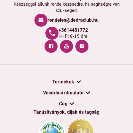
Készséggel állunk rendelkezésedre, ha segítségre van
szükséged.
rendeles@dedraclub.hu
+3614451772
H–P: 8-15 óra
Termékek
Vásárlási útmutató
Cég
Tanúsítványok, díjak és tagság