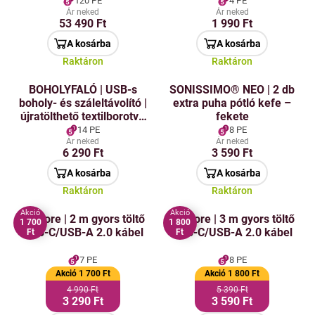
főzéssel & 11 programmal
120 PE
4 PE
| edény 1,75 L | 32 000
Ár neked
Ár neked
53 490 Ft
1 990 Ft
ford./perc
A kosárba
A kosárba
Raktáron
Raktáron
BOHOLYFALÓ | USB-s
SONISSIMO® NEO | 2 db
boholy- és száleltávolító |
extra puha pótló kefe –
újratölthető textilborotva
fekete
csatlakozóval | lila
14 PE
8 PE
Ár neked
Ár neked
6 290 Ft
3 590 Ft
A kosárba
A kosárba
Raktáron
Raktáron
Akció
Akció
AluCore | 2 m gyors töltő
AluCore | 3 m gyors töltő
1 700
1 800
USB-C/USB-A 2.0 kábel
USB-C/USB-A 2.0 kábel
Ft
Ft
7 PE
8 PE
Akció 1 700 Ft
Akció 1 800 Ft
4 990 Ft
5 390 Ft
3 290 Ft
3 590 Ft