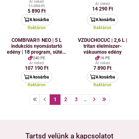
tápegység
Ár neked
Ár neked
11 090 Ft
14 290 Ft
5 890 Ft
A kosárba
A kosárba
Raktáron
Raktáron
COMBIVAR® NEO | 5 L
VZDUCHOCUC | 2,6 L |
indukciós nyomástartó
tritan élelmiszer-
edény | 18 program, sütés,
vákuumos edény
lassú főzés & BIOPAN®
240 PE
16 PE
Ár neked
Ár neked
107 190 Ft
7 890 Ft
A kosárba
A kosárba
Raktáron
Raktáron
1
2
3
…
Tartsd velünk a kapcsolatot