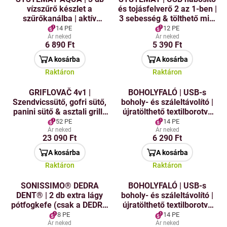
vízszűrő készlet a
és tojásfelverő 2 az 1-ben |
szűrőkanálba | aktív
3 sebesség & tölthető mini
szénnel a tiszta és ízletes
felverő
14 PE
12 PE
vízért
Ár neked
Ár neked
6 890 Ft
5 390 Ft
A kosárba
A kosárba
Raktáron
Raktáron
GRIFLOVAČ 4v1 |
BOHOLYFALÓ | USB-s
Szendvicssütő, gofri sütő,
boholy- és száleltávolító |
panini sütő & asztali grill |
újratölthető textilborotva
kerámia BIOPAN®
csatlakozóval | fekete
52 PE
14 PE
deszkák
Ár neked
Ár neked
23 090 Ft
6 290 Ft
A kosárba
A kosárba
Raktáron
Raktáron
SONISSIMO® DEDRA
BOHOLYFALÓ | USB-s
DENT® | 2 db extra lágy
boholy- és száleltávolító |
pótfogkefe (csak a DEDRA
újratölthető textilborotva
DENT® – régi típusú
csatlakozóval | rózsaszín
8 PE
14 PE
készülékhez)
Ár neked
Ár neked