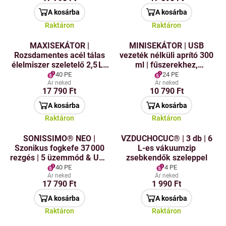
használat
A kosárba
A kosárba
Raktáron
Raktáron
MAXISEKÁTOR |
MINISEKÁTOR | USB
Rozsdamentes acél tálas
vezeték nélküli aprító 300
élelmiszer szeletelő 2,5 L |
ml | fűszerekhez,
300 W | 2 sebesség &
hagymához &
40 PE
24 PE
négyélű
fokhagymához |
Ár neked
Ár neked
17 790 Ft
10 790 Ft
újratölthető mini mixer
A kosárba
A kosárba
Raktáron
Raktáron
SONISSIMO® NEO |
VZDUCHOCUC® | 3 db | 6
Szonikus fogkefe 37 000
L-es vákuumzip
rezgés | 5 üzemmód & USB
zsebkendők szeleppel
töltés
40 PE
4 PE
Ár neked
Ár neked
17 790 Ft
1 990 Ft
A kosárba
A kosárba
Raktáron
Raktáron