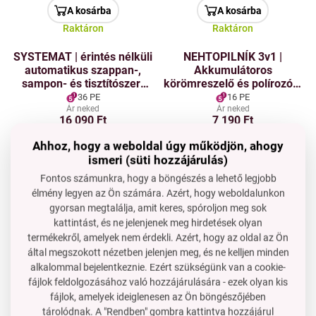
A kosárba
A kosárba
Raktáron
Raktáron
SYSTEMAT | érintés nélküli
NEHTOPILNÍK 3v1 |
automatikus szappan-,
Akkumulátoros
sampon- és tisztítószer-
körömreszelő és polírozó +
adagoló | infraérzékelő +
3 tartozék
36 PE
16 PE
LED jelzőfény | térfogat
Ár neked
Ár neked
16 090 Ft
7 190 Ft
340 ml
A kosárba
A kosárba
Ahhoz, hogy a weboldal úgy működjön, ahogy
Raktáron
Raktáron
ismeri (süti hozzájárulás)
Fontos számunkra, hogy a böngészés a lehető legjobb
NEVIBRÁTOR | 4 db
SYSTEMAT | Digitális
Akció
élmény legyen az Ön számára. Azért, hogy weboldalunkon
900 Ft
rezgéscsillapító alátét
konyhai mérleg 5 kg | LCD
gyorsan megtalálja, amit keres, spóroljon meg sok
mosógéphez a zaj és
kijelző, TARE,
kattintást, és ne jelenjenek meg hirdetések olyan
rezgések csökkentésére
rozsdamentes acél & 1g
6 PE
16 PE
termékekről, amelyek nem érdekli. Azért, hogy az oldal az Ön
pontosság
Akció 900 Ft
Ár neked
által megszokott nézetben jelenjen meg, és ne kelljen minden
3 590 Ft
7 890 Ft
alkalommal bejelentkeznie. Ezért szükségünk van a cookie-
2 690 Ft
fájlok feldolgozásához való hozzájárulására - ezek olyan kis
A kosárba
A kosárba
fájlok, amelyek ideiglenesen az Ön böngészőjében
Raktáron
Raktáron
tárolódnak. A "Rendben" gombra kattintva hozzájárul