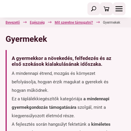
Bevezető
Egészség
Mit szeretne támogatni?
Gyermekek
Gyermekek
A gyermekkor a növekedés, felfedezés és az
első szokások kialakulásának időszaka.
A mindennapi étrend, mozgás és környezet
befolyásolja, hogyan érzik magukat a gyerekek és
hogyan működnek.
Ez a táplálékkiegészítők kategóriája
a mindennapi
gyermekgondozás támogatására
szolgál, mint a
kiegyensúlyozott életmód része.
A fejlesztés során hangsúlyt fektetünk a
kíméletes