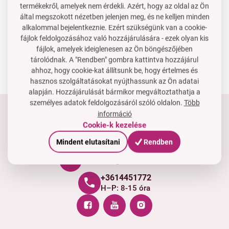
Multivitaminos gumimacik
termékekről, amelyek nem érdekli. Azért, hogy az oldal az Ön
gyerekeknek | immunitás,
által megszokott nézetben jelenjen meg, és ne kelljen minden
növekedés & energia |
14 PE
alkalommal bejelentkeznie. Ezért szükségünk van a cookie-
rágógumi ízű alma | 60 db
Ár neked
6 890 Ft
fájlok feldolgozásához való hozzájárulására - ezek olyan kis
fájlok, amelyek ideiglenesen az Ön böngészőjében
A kosárba
tárolódnak. A "Rendben" gombra kattintva hozzájárul
Raktáron
ahhoz, hogy cookie-kat állítsunk be, hogy értelmes és
hasznos szolgáltatásokat nyújthassunk az Ön adatai
alapján. Hozzájárulását bármikor megváltoztathatja a
személyes adatok feldolgozásáról szóló oldalon.
Több
információ
Tartsd velünk a kapcsolatot
Cookie-k kezelése
Készséggel állunk rendelkezésedre, ha segítségre van
Mindent elutasítani
Rendben
szükséged.
rendeles@dedraclub.hu
+3614451772
H–P: 8-15 óra