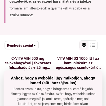
összetevőkre, az egyszerű használatra és a játékos
formára
, ami illeszkedik a gyermekek világába és a
szülői rutinhoz.
Rendezés szerint
C-VITAMIN 500 mg
VITAMIN D3 1000 IU | az
csipkebogyóval | fokozatos
immunitásért, az
felszabadulás + 25 mg
egészséges csontokért és
csipkebogyó kivonat | 100
a vitalitásért
10 PE
12 PE
kapszula
Ár neked
Ár neked
Ahhoz, hogy a weboldal úgy működjön, ahogy
4 890 Ft
5 890 Ft
ismeri (süti hozzájárulás)
A kosárba
A kosárba
Fontos számunkra, hogy a böngészés a lehető legjobb
Raktáron
Raktáron
élmény legyen az Ön számára. Azért, hogy weboldalunkon
gyorsan megtalálja, amit keres, spóroljon meg sok
VITA GUMMIES KIDS |
kattintást, és ne jelenjenek meg hirdetések olyan