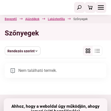
Bevezető
Ajándékok
Lakástextília
Szőnyegek
Szőnyegek
Rendezés szerint
Nem található termék.
Ahhoz, hogy a weboldal úgy működjön, ahogy
Tartsd velünk a kapcsolatot