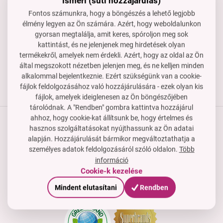
ismeri (süti hozzájárulás)
Készséggel állunk rendelkezésedre, ha segítségre van
Fontos számunkra, hogy a böngészés a lehető legjobb
szükséged.
élmény legyen az Ön számára. Azért, hogy weboldalunkon
rendeles@dedraclub.hu
gyorsan megtalálja, amit keres, spóroljon meg sok
kattintást, és ne jelenjenek meg hirdetések olyan
+3614451772
termékekről, amelyek nem érdekli. Azért, hogy az oldal az Ön
H–P: 8-15 óra
által megszokott nézetben jelenjen meg, és ne kelljen minden
alkalommal bejelentkeznie. Ezért szükségünk van a cookie-
fájlok feldolgozásához való hozzájárulására - ezek olyan kis
fájlok, amelyek ideiglenesen az Ön böngészőjében
tárolódnak. A "Rendben" gombra kattintva hozzájárul
ahhoz, hogy cookie-kat állítsunk be, hogy értelmes és
hasznos szolgáltatásokat nyújthassunk az Ön adatai
Termékek
alapján. Hozzájárulását bármikor megváltoztathatja a
személyes adatok feldolgozásáról szóló oldalon.
Több
Vásárlási útmutató
információ
Cookie-k kezelése
Cég
Tanúsítványok, díjak és tagság
Mindent elutasítani
Rendben