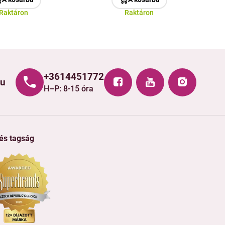
Raktáron
Raktáron
+3614451772
hu
H–P: 8-15 óra
 és tagság