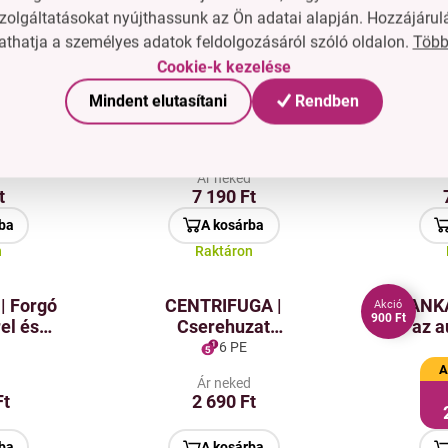
500 m
zolgáltatásokat nyújthassunk az Ön adatai alapján. Hozzájárul
ba
A kosárba
Több
thatja a személyes adatok feldolgozásáról szóló oldalon.
n
Raktáron
Cookie-k kezelése
Mindent elutasítani
Rendben
A®
MOPOSPRAY |
SASANK
 Pótló
Permetezős mop
| seprő 
hoz |
víztartállyal | szélesség:
sima felü
16 PE
d
Ár neked
cm
40 cm
| tele
t
7 190 Ft
3
ba
A kosárba
n
Raktáron
| Forgó
CENTRIFUGA |
SASANKA®
Akció
900 Ft
el és
Cserehuzat
az a
áló
összehajtható mokra |
hajtogat
6 PE
pel
mikroszálas | 34 × 16 cm
zöld 
A
d
Ár neked
| fehér-kék
Ft
2 690 Ft
ba
A kosárba