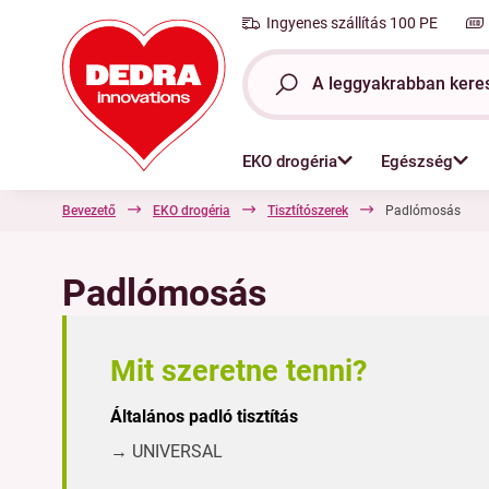
Ingyenes szállítás 100 PE
EKO drogéria
Egészség
Bevezető
EKO drogéria
Tisztítószerek
Padlómosás
Padlómosás
Mit szeretne tenni?
Általános padló tisztítás
→ UNIVERSAL