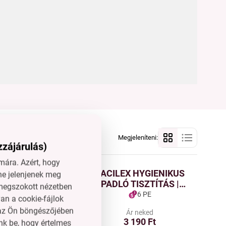
Megjeleníteni:
zzájárulás)
ára. Azért, hogy
 & LINO VINYL
BACILEX HYGIENIKUS
ne jelenjenek meg
| Tisztító és
PADLÓ TISZTÍTÁS |
l megszokott nézetben
er a laminált,
Univerzális
6 PE
6 PE
an a cookie-fájlok
ő padlókhoz,
padlómosószer | mangó
n az Ön böngészőjében
Ár neked
Ár neked
és linóleumhoz |
illat | 500 ml | 25 mosás
3 190 Ft
3 190 Ft
nk be, hogy értelmes