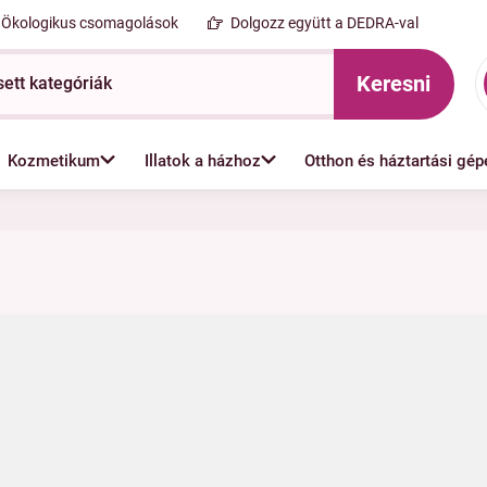
Ökologikus csomagolások
Dolgozz együtt a DEDRA-val
Keresni
Kozmetikum
Illatok a házhoz
Otthon és háztartási gép