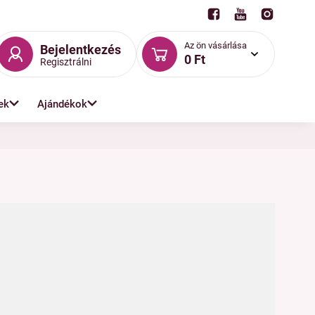
Az ön vásárlása
Bejelentkezés
0 Ft
Regisztrálni
ek
Ajándékok