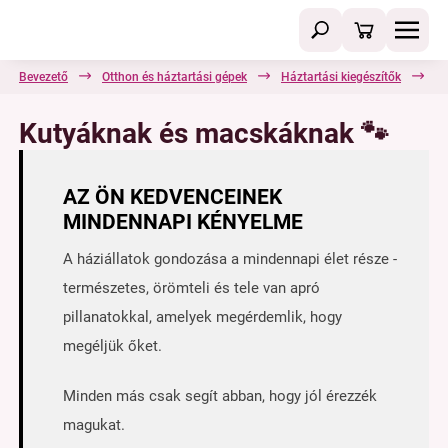
Bevezető
Otthon és háztartási gépek
Háztartási kiegészítők
Ku
Kutyáknak és macskáknak 🐾
AZ ÖN KEDVENCEINEK
MINDENNAPI KÉNYELME
A háziállatok gondozása a mindennapi élet része -
természetes, örömteli és tele van apró
pillanatokkal, amelyek megérdemlik, hogy
megéljük őket.
Minden más csak segít abban, hogy jól érezzék
magukat.