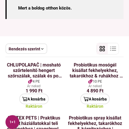
Mert a boldog otthon közös.
Rendezés szerint
CHLUPOLAPAČ | mosható
Probiotikus mosógél
szőrtelenítő hengert
kisállat fekhelyekhez,
szőrszálak, szálak és por
takarókhoz & ruhákhoz |
ellen | szuper ragadós | 11
DEOTEX® PETS WASH+ |
4 PE
10 PE
× 6 × 18 cm
15 mosás
Ár neked
Ár neked
1 990 Ft
4 890 Ft
A kosárba
A kosárba
Raktáron
Raktáron
DEOTEX PETS | Praktikus
Probiotikus spray kisállat
1+1
szett háziállatokkal teli
fekhelyekhez, takarókhoz
otthonokhoz | szagelnyelő
& kárpitozáshoz |