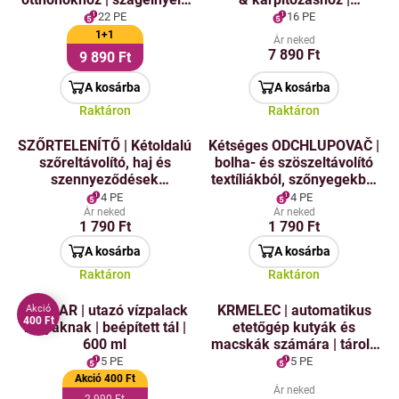
& speciális folyékony
DEOTEX® PETS SPRAY |
22 PE
16 PE
mosószer
500 ml
1+1
Ár neked
probiotikumokkal | 500 ml
7 890 Ft
9 890 Ft
+ 525 ml
A kosárba
A kosárba
Raktáron
Raktáron
SZŐRTELENÍTŐ | Kétoldalú
Kétséges ODCHLUPOVAČ |
szőreltávolító, haj és
bolha- és szöszeltávolító
szennyeződések
textíliákból, szőnyegekből
eltávolítására | 25 cm
és kárpitokból | GoEco®
4 PE
4 PE
Ár neked
Ár neked
1 790 Ft
1 790 Ft
A kosárba
A kosárba
Raktáron
Raktáron
HAFBAR | utazó vízpalack
KRMELEC | automatikus
Akció
400 Ft
kutyáknak | beépített tál |
etetőgép kutyák és
600 ml
macskák számára | tároló
az eledel számára | 1,5 L
5 PE
5 PE
Akció 400 Ft
Ár neked