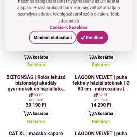
hasznos szolgáltatásokat nyújthassunk az Ön adatai
alapján. Hozzájárulását bármikor megváltoztathatja a
PET SHOP | XL tál kutyák
TLAPKOMYČKA | M méret |
Akció
személyes adatok feldolgozásáról szóló oldalon.
Több
9 %
és macskák számára | 800
kutyák tappancs tisztító |
információ
ml | zöld
házi kedvencek
Cookie-k kezelése
tappancsainak könnyű
2 PE
11 PE
mosása
Akció 9%
Mindent elutasítani
Rendben
Ár neked
1 090 Ft
5 490 Ft
990 Ft
A kosárba
A kosárba
Raktáron
Raktáron
BIZTONSÁG | Rolós lehúzó
LAGOON VELVET | puha
biztonsági akadály
fekhely háziállatoknak | Ø
gyermekek és háziállatok
80 cm | mikroszálas |
számára
fekete
80 PE
32 PE
Ár neked
Ár neked
39 190 Ft
14 290 Ft
A kosárba
A kosárba
Raktáron
Raktáron
CAT XL | macska kaparó
LAGOON VELVET | puha