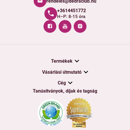
rendeles@dedraclub.hu
+3614451772
H–P: 8-15 óra
Termékek
Vásárlási útmutató
Cég
Tanúsítványok, díjak és tagság