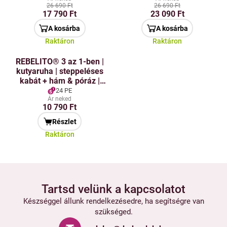
26 690 Ft
26 690 Ft
17 790 Ft
23 090 Ft
A kosárba
A kosárba
Raktáron
Raktáron
REBELITO® 3 az 1-ben |
kutyaruha | steppeléses
kabát + hám & póráz |
rózsaszín-lila
24 PE
Ár neked
10 790 Ft
Részlet
Raktáron
Tartsd velünk a kapcsolatot
Készséggel állunk rendelkezésedre, ha segítségre van
szükséged.