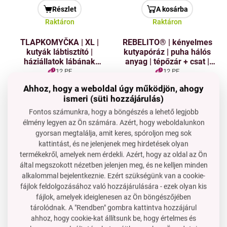
Részlet
A kosárba
Raktáron
Raktáron
TLAPKOMYČKA | XL |
REBELITO® | kényelmes
kutyák lábtisztító |
kutyapóráz | puha hálós
háziállatok lábának
anyag | tépőzár + csat |
könnyű mosása
türkiz
12 PE
12 PE
Ár neked
Ár neked
5 890 Ft
5 890 Ft
Ahhoz, hogy a weboldal úgy működjön, ahogy
ismeri (süti hozzájárulás)
A kosárba
Részlet
Fontos számunkra, hogy a böngészés a lehető legjobb
Raktáron
Raktáron
élmény legyen az Ön számára. Azért, hogy weboldalunkon
gyorsan megtalálja, amit keres, spóroljon meg sok
PET SHOP | XL tál
BIZTONSÁG | Rolós
Akció
9 %
kattintást, és ne jelenjenek meg hirdetések olyan
kutyáknak és macskáknak
lehúzható biztonsági
| 800 ml | kék
akadály gyermekek és
termékekről, amelyek nem érdekli. Azért, hogy az oldal az Ön
háziállatok számára
által megszokott nézetben jelenjen meg, és ne kelljen minden
2 PE
80 PE
Akció 9%
alkalommal bejelentkeznie. Ezért szükségünk van a cookie-
Ár neked
fájlok feldolgozásához való hozzájárulására - ezek olyan kis
1 090 Ft
39 190 Ft
990 Ft
fájlok, amelyek ideiglenesen az Ön böngészőjében
tárolódnak. A "Rendben" gombra kattintva hozzájárul
A kosárba
A kosárba
ahhoz, hogy cookie-kat állítsunk be, hogy értelmes és
Raktáron
Raktáron