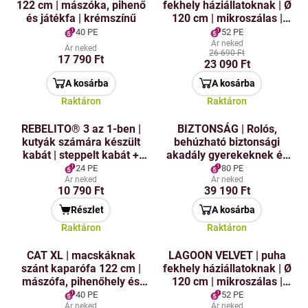
122 cm | mászóka, pihenő
fekhely háziállatoknak | Ø
és játékfa | krémszínű
120 cm | mikroszálas |
csokoládé
40 PE
52 PE
Ár neked
Ár neked
26 690 Ft
17 790 Ft
23 090 Ft
A kosárba
A kosárba
Raktáron
Raktáron
REBELITO® 3 az 1-ben |
BIZTONSÁG | Rolós,
kutyák számára készült
behúzható biztonsági
kabát | steppelt kabát +
akadály gyerekeknek és
hám & póráz | zöld-khaki
háziállatoknak
24 PE
80 PE
Ár neked
Ár neked
10 790 Ft
39 190 Ft
Részlet
A kosárba
Raktáron
Raktáron
CAT XL | macskáknak
LAGOON VELVET | puha
szánt kaparófa 122 cm |
fekhely háziállatoknak | Ø
mászófa, pihenőhely és
120 cm | mikroszálas |
játékfa | barna
fekete
40 PE
52 PE
Ár neked
Ár neked