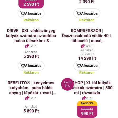
2 990 Ft
2 390 Ft
2 590 Ft
A kosárba
A kosárba
Raktáron
Raktáron
DRIVE | XXL védőszőnyeg
KOMPRESSZOR |
kutyák számára az autóba
Összecsukható vödör 40 L
| hátsó ülésekhez &
többcélú | mosó,
csomagtartóhoz | 140 ×
szállítódoboz, takarító
12 PE
32 PE
145 cm
vödör otthonra és kertbe
Ár neked
Ár neked
17 790 Ft
5 390 Ft
14 290 Ft
A kosárba
A kosárba
Raktáron
Raktáron
REBELITO® | kényelmes
PET SHOP | XL tál kutyák
Akció
9 %
kutyahám | puha hálós
és macskák számára | 800
anyag | tépőzár + csat |
ml | rózsaszín
fekete
12 PE
2 PE
Akció 9%
Ár neked
1 090 Ft
5 890 Ft
990 Ft