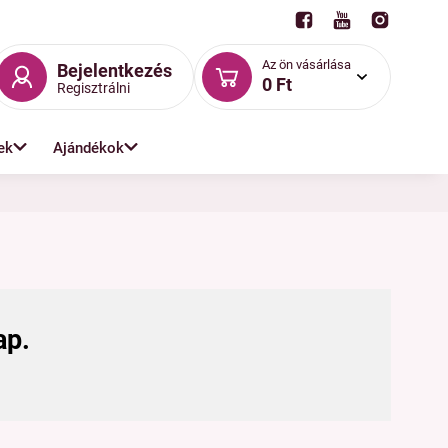
Az ön vásárlása
Bejelentkezés
0 Ft
Regisztrálni
ek
Ajándékok
ap.