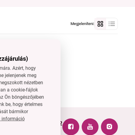
Megjeleníteni:
zzájárulás)
ára. Azért, hogy
ne jelenjenek meg
l megszokott nézetben
an a cookie-fájlok
n az Ön böngészőjében
nk be, hogy értelmes
ását bármikor
 információ
+3614451772
hu
H–P: 8-15 óra