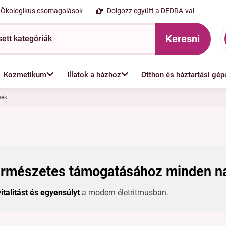
Ökologikus csomagolások
Dolgozz együtt a DEDRA-val
Keresni
Kozmetikum
Illatok a házhoz
Otthon és háztartási gép
sek
természetes támogatásához minden n
vitalitást és egyensúlyt
a modern életritmusban.