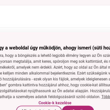
A |
BIO CHLORELLA | Detox
s | a
& antioxidáns &
entése |
immunitás | 1000
y a weboldal úgy működjön, ahogy ismeri (süti ho
18 PE
d
Ár neked
0 g
tabletta x 250 mg | 250 g
a, hogy a böngészés a lehető legjobb élmény legyen az Ön szám
t
8 890 Ft
orsan megtalálja, amit keres, spóroljon meg sok kattintást, és 
ba
A kosárba
mékekről, amelyek nem érdekli. Azért, hogy az oldal az Ön álta
n
Raktáron
ne kelljen minden alkalommal bejelentkeznie. Ezért szükségünk v
 hozzájárulására - ezek olyan kis fájlok, amelyek ideiglenese
ben" gombra kattintva hozzájárul ahhoz, hogy cookie-kat állítsu
zolgáltatásokat nyújthassunk az Ön adatai alapján. Hozzájárul
Több
thatja a személyes adatok feldolgozásáról szóló oldalon.
rendeles@dedraclub.
Cookie-k kezelése
van szükséged.