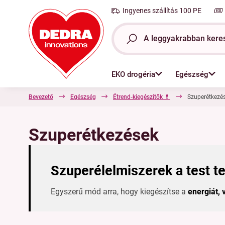
Ingyenes szállítás 100 PE
EKO drogéria
Egészség
Bevezető
Egészség
Étrend-kiegészítők 💊
Szuperétkezé
Szuperétkezések
Szuperélelmiszerek a test 
Egyszerű mód arra, hogy kiegészítse a
energiát, 