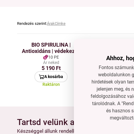
Rendezés szerint:
Árak
Címke
BIO SPIRULINA |
ZÖLD ÁRP
Antioxidáns | védekezés
Antioxidán
& vitalitás | 1000 tabletta
szervezet serk
Ahhoz, hog
10 PE
12 PE
Ár neked
Ár neke
x 250 mg | 250 g
por | 25
Fontos számunkr
5 190 Ft
5 890 F
weboldalunkon gy
A kosárba
A kosár
hirdetések olyan ter
Raktáron
Raktáro
jelenjen meg, és 
feldolgozásához való
tárolódnak. A "Rend
és hasznos s
megváltozta
Tartsd velünk a kapcsolatot
Készséggel állunk rendelkezésedre, ha segítségre 