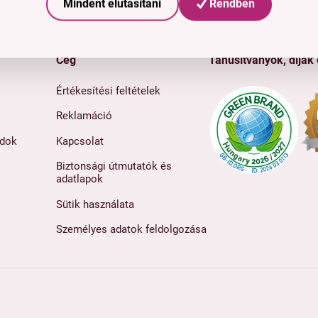
Mindent elutasítani
Rendben
Cég
Tanúsítványok, díjak
Értékesítési feltételek
Reklamáció
ódok
Kapcsolat
Biztonsági útmutatók és
adatlapok
Sütik használata
Személyes adatok feldolgozása