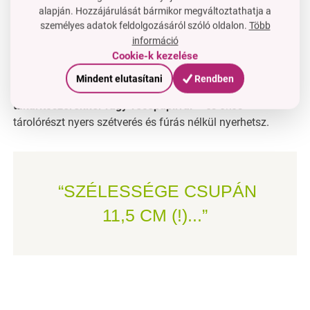
mint a fürdőszoba vagy mosókonyha.
alapján. Hozzájárulását bármikor megváltoztathatja a
Tippek és ajánlások:
személyes adatok feldolgozásáról szóló oldalon.
Több
Ideális a
konyhapult, hűtő, mosógép vagy WC mellett
információ
található titkos résekhez
, ahol máskülönben
Cookie-k kezelése
kihasználatlan hely marad. Töltsd fel szükség szerint –
Mindent elutasítani
Rendben
fűszerekkel, olajokkal, tésztával, kozmetikumokkal,
takarítószerekkel vagy vécépapírral
– és okos
tárolórészt nyers szétverés és fúrás nélkül nyerhetsz.
“SZÉLESSÉGE CSUPÁN
11,5 CM (!)...”