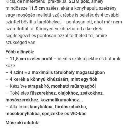
Kicsi, de hihetetlenül praktikus.
SLIM polc
, amely
mindössze
11,5 cm
széles, akár a konyhapult, szekrény
vagy mosógép melletti szűk résbe is belefér, és 4 további
szinttel bővíti a tárolóhelyet – pontosan ott, ahol már nem
számítottál rá. Könnyedén kihúzhatod a kerekek
segítségével és pontosan azzal töltheted fel, amire
szükséged van.
Főbb előnyök:
–
11,5 cm széles profil
– ideális szűk résekbe és bútorok
közé
–
4 szint = a maximális tárolóhely magasságban
–
4 kerék a könnyű kihúzásért, mint egy fiók
– Készítve
strapabíró, mosható műanyagból
– Tökéletes
fűszerekhez, olajokhoz, zsákokhoz,
mosószerekhez, kozmetikumokhoz...
– Alkalmas
konyhákba, fürdőszobákba,
mosókonyhákba, spejzekbe és WC-kbe
Műszaki adatok: