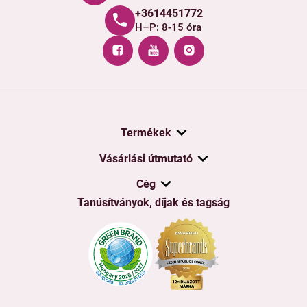
+3614451772
H–P: 8-15 óra
Termékek
Vásárlási útmutató
Cég
Tanúsítványok, díjak és tagság