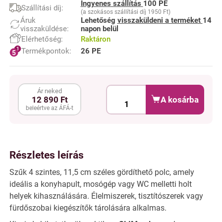
Ingyenes szállítás
100 PE
Szállítási díj:
(a szokásos szállítási díj 1950 Ft)
Áruk
Lehetőség
visszaküldeni a terméket
14
visszaküldése:
napon belül
Elérhetőség:
Raktáron
Termékpontok:
26 PE
Ár neked
A kosárba
12 890 Ft
beleértve az ÁFÁ-t
Részletes leírás
Szűk 4 szintes, 11,5 cm széles gördíthető polc, amely
ideális a konyhapult, mosógép vagy WC melletti holt
helyek kihasználására. Élelmiszerek, tisztítószerek vagy
fürdőszobai kiegészítők tárolására alkalmas.