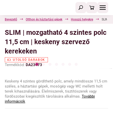
Bevezető
Otthon és háztartási gépek
Hosszú helyekre
SLIM | m
SLIM | mozgatható 4 szintes polc
11,5 cm | keskeny szervező
kerekeken
UTOLSÓ DARABOK
Termékkód:
DA23473
Keskeny 4 szintes gördíthető polc, amely mindössze 11,5 cm
széles, a háztartási gépek, mosógép vagy WC melletti holt
terek kihasználására. Élelmiszerek, tisztítószerek vagy
fürdőszobai kiegészítők tárolására alkalmas.
További
információk