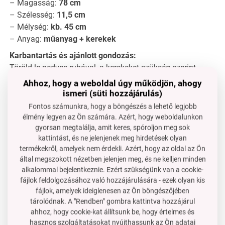
– Magasság:
78 cm
– Szélesség:
11,5 cm
– Mélység:
kb. 45 cm
– Anyag:
műanyag + kerekek
Karbantartás és ajánlott gondozás:
Töröld le nedves ruhával, a kerekeket szükség szerint
tisztítsd meg a por eltávolítására. Ne tedd ki közvetlen
Ahhoz, hogy a weboldal úgy működjön, ahogy
napfénynek, hogy a műanyag ne fakuljon.
ismeri (süti hozzájárulás)
Fontos számunkra, hogy a böngészés a lehető legjobb
GYIK – leggyakrabban feltett kérdések:
élmény legyen az Ön számára. Azért, hogy weboldalunkon
Tudja a polc megtartani teljes palackokat vagy
gyorsan megtalálja, amit keres, spóroljon meg sok
tisztítószereket?
kattintást, és ne jelenjenek meg hirdetések olyan
– Igen, egyenletes terhelés elosztás mellett stabil és erős.
termékekről, amelyek nem érdekli. Azért, hogy az oldal az Ön
által megszokott nézetben jelenjen meg, és ne kelljen minden
Nem esnek ki a dolgok kihúzáskor?
alkalommal bejelentkeznie. Ezért szükségünk van a cookie-
– Nem, a megemelt oldalsó élek
biztonságosan bent
fájlok feldolgozásához való hozzájárulására - ezek olyan kis
tartják a tartalmat
.
fájlok, amelyek ideiglenesen az Ön böngészőjében
Használható fürdőszobában vagy mosókonyhában is?
tárolódnak. A "Rendben" gombra kattintva hozzájárul
ahhoz, hogy cookie-kat állítsunk be, hogy értelmes és
– Igen, a műanyag anyag alkalmas
nedves helyiségekbe
,
hasznos szolgáltatásokat nyújthassunk az Ön adatai