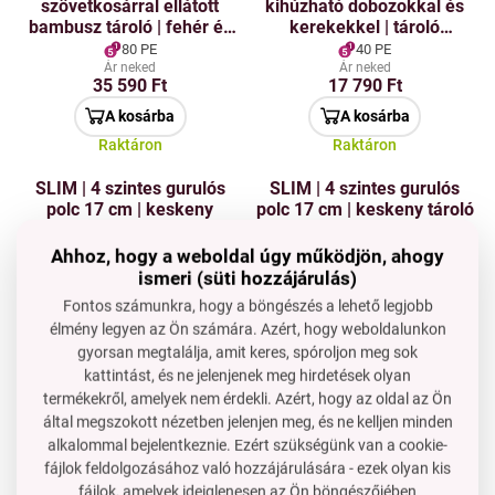
szövetkosárral ellátott
kihúzható dobozokkal és
bambusz tároló | fehér és
kerekekkel | tároló
színes ruhák
műanyag szervező | kék-
80 PE
40 PE
szétválasztásához | 64 ×
zöld | 79 cm
Ár neked
Ár neked
35 590 Ft
17 790 Ft
73 cm
A kosárba
A kosárba
Raktáron
Raktáron
SLIM | 4 szintes gurulós
SLIM | 4 szintes gurulós
polc 17 cm | keskeny
polc 17 cm | keskeny tároló
szervező kerekeken
kocsi konyhába,
fürdőszobába és
32 PE
28 PE
Ahhoz, hogy a weboldal úgy működjön, ahogy
mosókonyhába
Ár neked
Ár neked
ismeri (süti hozzájárulás)
15 690 Ft
13 890 Ft
Fontos számunkra, hogy a böngészés a lehető legjobb
A kosárba
A kosárba
élmény legyen az Ön számára. Azért, hogy weboldalunkon
Raktáron
Raktáron
gyorsan megtalálja, amit keres, spóroljon meg sok
kattintást, és ne jelenjenek meg hirdetések olyan
GoEco® | Összecsukható
TROLLEY | 3 szintes
termékekről, amelyek nem érdekli. Azért, hogy az oldal az Ön
háromszintes polc 3
gördíthető kocsi |
által megszokott nézetben jelenjen meg, és ne kelljen minden
tárolókosárral | 97,5 cm
multifunkcionális téglalap
alkalommal bejelentkeznie. Ezért szükségünk van a cookie-
alakú polc kerekeken,
80 PE
80 PE
fájlok feldolgozásához való hozzájárulására - ezek olyan kis
magassága 86 cm | fehér
Ár neked
Ár neked
35 590 Ft
35 590 Ft
fájlok, amelyek ideiglenesen az Ön böngészőjében