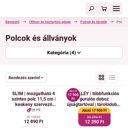
Bevezető
Otthon és háztartási gépek
Polcok és tárolók
Polcok 
Polcok és állványok
Kategória (4)
Rendezés szerint
Akció
SLIM | mozgatható 4
TROLLEY | többfunkciós
17 900
szintes polc 11,5 cm |
gurulós doboz
Ft
keskeny szervező
újságtartóval | tárolódoboz
kerekeken
és asztal a kanapéhoz
26 PE
Akció 17 900 Ft
Ár neked
30 290 Ft
12 890 Ft
12 390 Ft