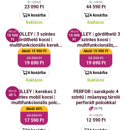
Ár neked
Ár neked
23 090 Ft
44 590 Ft
A kosárba
A kosárba
Raktáron
Raktáron
Akció
Akció
TROLLEY | 3 szintes
TROLLEY | gördíthető 3
15 900
15 900
gördíthető kocsi |
szintes kocsi |
Ft
Ft
multifunkcionális kerek
multifunkcionális,
állvány kerekeken |
kerekeken álló téglalap
Akció 15 900 Ft
Akció 15 900 Ft
magasság 86 cm | fekete
alakú polc, magassága 86
35 590 Ft
35 590 Ft
cm | fekete
19 690 Ft
19 690 Ft
A kosárba
A kosárba
Raktáron
Raktáron
TROLLEY | kerekes 2
PERFOR | sarokpolc 4
Akció
45 %
szintes mobil kocsi |
szintű | műanyag tároló
multifunkcionális polc
perforált polcokkal
kerekeken | fekete
28 PE
Akció 45%
Ár neked
32 090 Ft
12 590 Ft
17 590 Ft