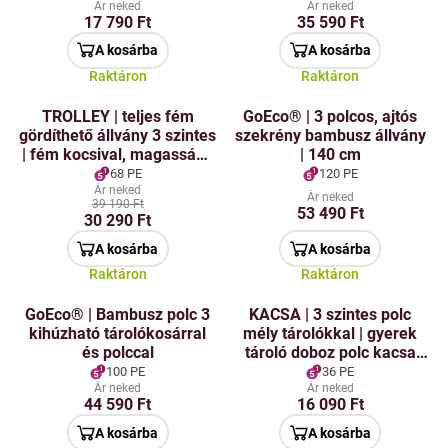
cm | fehér
Ár neked
Ár neked
17 790 Ft
35 590 Ft
A kosárba
A kosárba
Raktáron
Raktáron
TROLLEY | teljes fém
GoEco® | 3 polcos, ajtós
gördíthető állvány 3 szintes
szekrény bambusz állvány
| fém kocsival, magassága
| 140 cm
86 cm | fehér
68 PE
120 PE
Ár neked
Ár neked
39 190 Ft
53 490 Ft
30 290 Ft
A kosárba
A kosárba
Raktáron
Raktáron
GoEco® | Bambusz polc 3
KACSA | 3 szintes polc
kihúzható tárolókosárral
mély tárolókkal | gyerek
és polccal
tároló doboz polc kacsa
formájában | magassága
100 PE
36 PE
94 cm
Ár neked
Ár neked
44 590 Ft
16 090 Ft
A kosárba
A kosárba