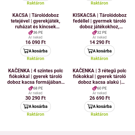
Raktáron
Raktáron
KACSA | Tárolódoboz
KISKACSA | Tárolódoboz
tetejével | gyerekjáték,
fedéllel | gyermek tároló
ruházat és kincsek
doboz játékokhoz,
tárolására | 50×35×30 cm
ruhákhoz és kincsekhez |
36 PE
32 PE
44×31×25 cm
Ár neked
Ár neked
16 090 Ft
14 290 Ft
A kosárba
A kosárba
Raktáron
Raktáron
KAČENKA | 4 szintes polc
KAČENKA | 3 rétegű polc
fiókokkal | gyerek tároló
fiókokkal | gyerek tároló
doboz kacsa formájában |
doboz kacsa alakú |
magasság 117 cm
magasság 99 cm
68 PE
60 PE
Ár neked
Ár neked
30 290 Ft
26 690 Ft
A kosárba
A kosárba
Raktáron
Raktáron