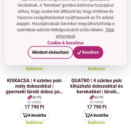
tárolódnak. A "Rendben" gombra kattintva hozzájárul
A kosárba
A kosárba
ahhoz, hogy cookie-kat állítsunk be, hogy értelmes és
Raktáron
Raktáron
hasznos szolgáltatásokat nyújthassunk az Ön adatai
alapján. Hozzájárulását bármikor megváltoztathatja a
GoEco® | Bambusz polc 1
GoEco® | Bambusz
személyes adatok feldolgozásáról szóló oldalon.
Több
polccal és ajtókkal | 80 cm
ruhatároló állvány
információ
kihajtható kosárral és
Cookie-k kezelése
polccal | 95 cm
80 PE
100 PE
Ár neked
Ár neked
Mindent elutasítani
Rendben
35 590 Ft
44 590 Ft
A kosárba
A kosárba
Raktáron
Raktáron
KISKACSA | 4 szintes polc
QUATRO | 4 szintes polc
mély dobozokkal |
kihúzható dobozokkal és
gyermeki tároló doboz polc
kerekekkel | tároló
kacsa formájában |
műanyag szervező |
40 PE
40 PE
magasság 123 cm
rózsaszín-narancs | 79 cm
Ár neked
Ár neked
17 790 Ft
17 790 Ft
A kosárba
A kosárba
Raktáron
Raktáron