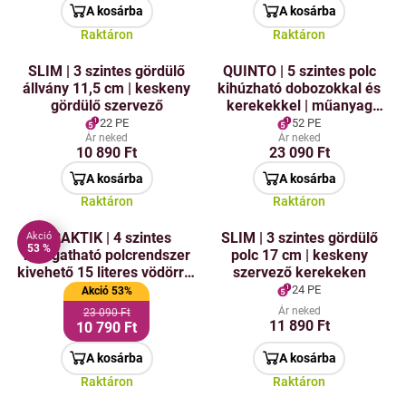
A kosárba
A kosárba
Raktáron
Raktáron
SLIM | 3 szintes gördülő
QUINTO | 5 szintes polc
állvány 11,5 cm | keskeny
kihúzható dobozokkal és
gördülő szervező
kerekekkel | műanyag
tároló szervező | 98 cm
22 PE
52 PE
Ár neked
Ár neked
10 890 Ft
23 090 Ft
A kosárba
A kosárba
Raktáron
Raktáron
PRAKTIK | 4 szintes
SLIM | 3 szintes gördülő
Akció
53 %
mozgatható polcrendszer
polc 17 cm | keskeny
kivehető 15 literes vödörrel
szervező kerekeken
és tárolópolcokkal
24 PE
Akció 53%
Ár neked
23 090 Ft
11 890 Ft
10 790 Ft
A kosárba
A kosárba
Raktáron
Raktáron