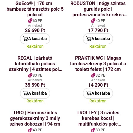
GoEco® | 178 cm |
ROBUSTON | négy szintes
bambusz támasztós polc 5
gurulós polc |
polccal
professzionális kerekes
kocsi | 92 cm
60 PE
40 PE
Ár neked
Ár neked
26 690 Ft
17 790 Ft
A kosárba
A kosárba
Raktáron
Raktáron
REGAL | zárható
PRAKTIK WC | Magas
kifordítható polcos
tárolószekrény 3 polccal a
szekrény | 4 szintes polc
toalett felett | 172 cm
takarító- és fürdőszobai
80 PE
32 PE
kellékekhez | magasság
Ár neked
Ár neked
35 590 Ft
14 290 Ft
117 cm
A kosárba
A kosárba
Raktáron
Raktáron
TRIO | Háromszintes
TROLLEY | 3 szintes
gyerekszekrény 3 mély
kerekes kocsi |
színes dobozzal | 94 cm
multifunkciós polc
kerekeken | magasság 86
40 PE
80 PE