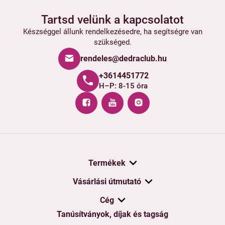
Tartsd velünk a kapcsolatot
Készséggel állunk rendelkezésedre, ha segítségre van
szükséged.
rendeles@dedraclub.hu
+3614451772
H–P: 8-15 óra
Termékek
Vásárlási útmutató
Cég
Tanúsítványok, díjak és tagság