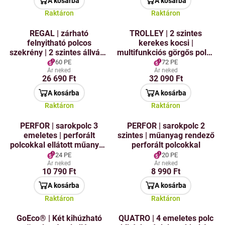
A kosárba
A kosárba
Raktáron
Raktáron
REGAL | zárható
TROLLEY | 2 szintes
felnyitható polcos
kerekes kocsi |
szekrény | 2 szintes állvány
multifunkciós görgős polc |
takarító és fürdőszobai
fehér
60 PE
72 PE
kellékek számára |
Ár neked
Ár neked
26 690 Ft
32 090 Ft
magasság 62 cm
A kosárba
A kosárba
Raktáron
Raktáron
PERFOR | sarokpolc 3
PERFOR | sarokpolc 2
emeletes | perforált
szintes | műanyag rendező
polcokkal ellátott műanyag
perforált polcokkal
szervező
24 PE
20 PE
Ár neked
Ár neked
10 790 Ft
8 990 Ft
A kosárba
A kosárba
Raktáron
Raktáron
GoEco® | Két kihúzható
QUATRO | 4 emeletes polc