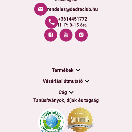
rendeles@dedraclub.hu
+3614451772
H–P: 8-15 óra
Termékek
Vásárlási útmutató
Cég
Tanúsítványok, díjak és tagság