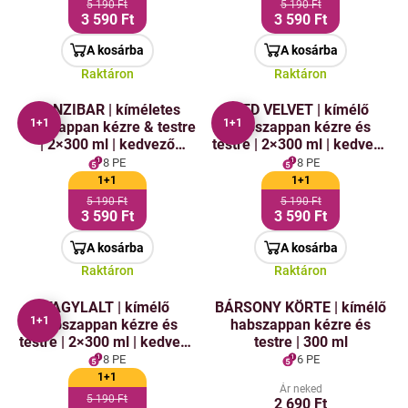
5 190 Ft
5 190 Ft
3 590 Ft
3 590 Ft
A kosárba
A kosárba
Raktáron
Raktáron
ZANZIBAR | kíméletes
RED VELVET | kímélő
1+1
1+1
habszappan kézre & testre
habszappan kézre és
| 2×300 ml | kedvező
testre | 2×300 ml | kedvező
csomag 2 db
2 db-os csomag
8 PE
8 PE
1+1
1+1
5 190 Ft
5 190 Ft
3 590 Ft
3 590 Ft
A kosárba
A kosárba
Raktáron
Raktáron
FAGYLALT | kímélő
BÁRSONY KÖRTE | kímélő
1+1
habszappan kézre és
habszappan kézre és
testre | 2×300 ml | kedvező
testre | 300 ml
csomag 2 db
8 PE
6 PE
1+1
Ár neked
5 190 Ft
2 690 Ft