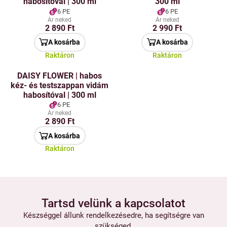
habosítóval | 300 ml
300 ml
6 PE
6 PE
Ár neked
Ár neked
2 890 Ft
2 990 Ft
A kosárba
A kosárba
Raktáron
Raktáron
DAISY FLOWER | habos
kéz- és testszappan vidám
habosítóval | 300 ml
6 PE
Ár neked
2 890 Ft
A kosárba
Raktáron
Tartsd velünk a kapcsolatot
Készséggel állunk rendelkezésedre, ha segítségre van
szükséged.