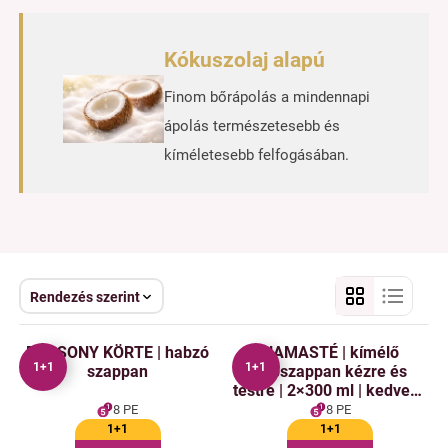
Kókuszolaj alapú
Finom bőrápolás a mindennapi
ápolás természetesebb és
kíméletesebb felfogásában.
Rendezés szerint
BÁRSONY KÖRTE | habzó
NAMASTÉ | kímélő
1+1
1+1
szappan
habszappan kézre és
testre | 2×300 ml | kedvező
csomag 2 db
8 PE
8 PE
1+1
1+1