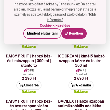
Raktáron
Raktáron
hasznos szolgáltatásokat nyújthassunk az Ön adatai
alapján. Hozzájárulását bármikor megváltoztathatja a
DAISY FLOWER | habzó
RED VELVET |
személyes adatok feldolgozásáról szóló oldalon.
Több
kéz- és testápoló szappan |
környezetbarát
információ
300 ml | utántöltő
habszappan kézre és
testre | 300 ml
Cookie-k kezelése
5 PE
6 PE
Ár neked
Ár neked
2 390 Ft
2 990 Ft
Mindent elutasítani
Rendben
A kosárba
A kosárba
Raktáron
Raktáron
DAISY FRUIT | habzó kéz-
ICE CREAM | kímélő habzó
és testszappan | 300 ml |
szappan kézre és testre |
utántöltő
300 ml
5 PE
6 PE
Ár neked
Ár neked
2 390 Ft
2 690 Ft
A kosárba
A kosárba
Raktáron
Raktáron
DAISY FRUIT | habzó kéz-
BACILEX | Habzó szappan
és testszappan vidám
antimikrobiális adalékkal |