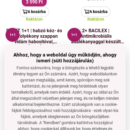
3 590 Ft
A kosárba
A kosárba
Raktáron
Raktáron
SZETT 1+1 | habzó kéz- és
2× BACILEX |
1+1
1+1
testfolyékony szappan
Antimikrobiális
vidám habosítóval,
adalékanyaggal készült
HASZONLÓ VIRÁG | 2×300
habszappan | 2×300 ml |
10 PE
10 PE
ml
kedvező 2 db-os csomag
1+1
1+1
Ahhoz, hogy a weboldal úgy működjön, ahogy
ismeri (süti hozzájárulás)
4 490 Ft
4 290 Ft
Fontos számunkra, hogy a böngészés a lehető legjobb
A kosárba
A kosárba
élmény legyen az Ön számára. Azért, hogy weboldalunkon
Raktáron
Raktáron
gyorsan megtalálja, amit keres, spóroljon meg sok
kattintást, és ne jelenjenek meg hirdetések olyan
ZANZIBAR | kíméletes
NAMASTÉ | kíméletes
termékekről, amelyek nem érdekli. Azért, hogy az oldal az Ön
habszappan kézre és
habszappan kézre és
által megszokott nézetben jelenjen meg, és ne kelljen minden
testre | 300 ml
testre | 300 ml
alkalommal bejelentkeznie. Ezért szükségünk van a cookie-
6 PE
6 PE
fájlok feldolgozásához való hozzájárulására - ezek olyan kis
Ár neked
Ár neked
2 990 Ft
2 990 Ft
fájlok, amelyek ideiglenesen az Ön böngészőjében
tárolódnak. A "Rendben" gombra kattintva hozzájárul
A kosárba
A kosárba
ahhoz, hogy cookie-kat állítsunk be, hogy értelmes és