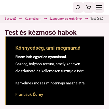
Bevezető
Kozmetikum
Szappanok és kézkrémek
Test és kézm
Test és kézmosó habok
Könnyedség, ami megmarad
Finom hab egyetlen nyomással.
Gazdag, bolyhos textúra, amely könnyen
eloszlatható és kellemesen tisztítja a bőrt.
Kényelmes mosás mindennapi használatra.
František Černý