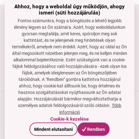
Ahhoz, hogy a weboldal úgy működjön, ahogy
ismeri (süti hozzájárulás)
Tartsd velünk a kapcsolatot
Fontos számunkra, hogy a böngészés a lehető legjobb
élmény legyen az Ön számára. Azért, hogy weboldalunkon
Készséggel állunk rendelkezésedre, ha segítségre van
gyorsan megtalálja, amit keres, spóroljon meg sok
szükséged.
kattintást, és ne jelenjenek meg hirdetések olyan
rendeles@dedraclub.hu
termékekről, amelyek nem érdekli. Azért, hogy az oldal az Ön
által megszokott nézetben jelenjen meg, és ne kelljen minden
+3614451772
alkalommal bejelentkeznie. Ezért szükségünk van a cookie-
H–P: 8-15 óra
fájlok feldolgozásához való hozzájárulására - ezek olyan kis
fájlok, amelyek ideiglenesen az Ön böngészőjében
tárolódnak. A "Rendben" gombra kattintva hozzájárul
ahhoz, hogy cookie-kat állítsunk be, hogy értelmes és
hasznos szolgáltatásokat nyújthassunk az Ön adatai
alapján. Hozzájárulását bármikor megváltoztathatja a
személyes adatok feldolgozásáról szóló oldalon.
Több
Termékek
információ
Cookie-k kezelése
Vásárlási útmutató
Mindent elutasítani
Rendben
Cég