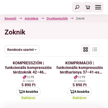
Bevezető
Ajándékok
Divatkiegészítők
Zoknik
Zoknik
Rendezés szerint
KOMPRESSZIÓN |
KOMPRIMÁCIÓ |
funkcionális kompressziós
funkcionális kompressziós
térdzoknik 42–46
térdharisnya 37–41-es
méretben |
méretben | sporthoz,
12 PE
12 PE
teljesítménytámogatás &
utazáshoz és
Ár neked
Ár neked
5 890 Ft
5 890 Ft
enyhülés a lábaknak
regenerálódáshoz
A kosárba
A kosárba
Raktáron
Raktáron