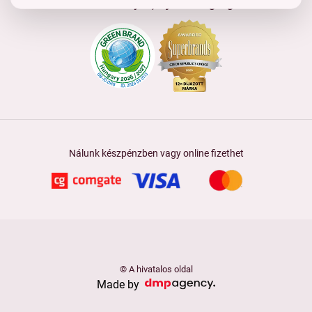
Tanúsítványok, díjak és tagság
Nálunk készpénzben vagy online fizethet
© A hivatalos oldal
Made by