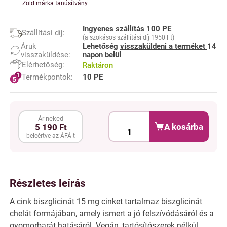
Zöld márka tanúsítvány
Ingyenes szállítás
100 PE
Szállítási díj:
(a szokásos szállítási díj 1950 Ft)
Áruk
Lehetőség
visszaküldeni a terméket
14
visszaküldése:
napon belül
Elérhetőség:
Raktáron
Termékpontok:
10 PE
Ár neked
A kosárba
5 190 Ft
beleértve az ÁFÁ-t
Részletes leírás
A cink biszglicinát 15 mg cinket tartalmaz biszglicinát
chelát formájában, amely ismert a jó felszívódásáról és a
gyomorbarát hatásáról. Vegán, tartósítószerek nélkül.