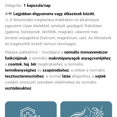
Adagolás:
1 kapszula/nap
.
❌🍽️
Legjobban éhgyomorra vagy étkezések között.
⚠️ A felszívódás megtartása érdekében ne alkalmazza
egyszerre olyan ételekkel, amelyek gazdagok fitátokban
(gabona, hüvelyesek, diófélék, magvak), valamint más
ásványi anyagokkal (kalcium, magnézium, vas). Az étkezések
és kiegészítők között tartson távolságot.
Hatása széleskörű – hozzájárul a
normális immunrendszer
funkciójának
, a normális
makrotápanyagok
anyagcseréjéhez
,
a
csontok
,
haj
,
bőr
megőrzéséhez, a normális
termékenységhez
és
szaporodáshoz
, a vérben a normális
tesztoszteronszinthez
, a normal
látás
állapothoz, a
sejtek
oxidatív stresszel szembeni védelméhez és normális
osztódásukhoz
.