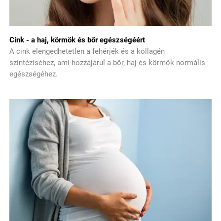
Cink - a haj, körmök és bőr egészségéért
A cink elengedhetetlen a fehérjék és a kollagén
szintéziséhez, ami hozzájárul a bőr, haj és körmök normális
egészségéhez.