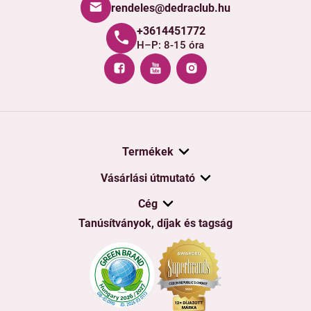
rendeles@dedraclub.hu
+3614451772
H–P: 8-15 óra
Termékek
Vásárlási útmutató
Cég
Tanúsítványok, díjak és tagság