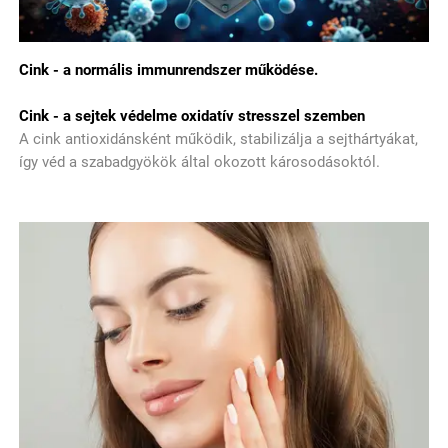
Cink - a normális immunrendszer működése.
Cink - a sejtek védelme oxidatív stresszel szemben
A cink antioxidánsként működik, stabilizálja a sejthártyákat,
így véd a szabadgyökök által okozott károsodásoktól.