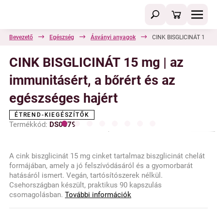
Bevezető
Egészség
Ásványi anyagok
CINK BISGLICINÁT 15 mg |
CINK BISGLICINÁT 15 mg | az
immunitásért, a bőrért és az
egészséges hajért
ÉTREND-KIEGÉSZÍTŐK
Termékkód:
DS0379
A cink biszglicinát 15 mg cinket tartalmaz biszglicinát chelát
formájában, amely a jó felszívódásáról és a gyomorbarát
hatásáról ismert. Vegán, tartósítószerek nélkül.
Csehországban készült, praktikus 90 kapszulás
csomagolásban.
További információk