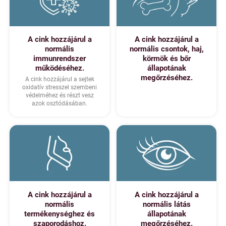
A cink hozzájárul a
A cink hozzájárul a
normális
normális csontok, haj,
immunrendszer
körmök és bőr
működéséhez.
állapotának
megőrzéséhez.
A cink hozzájárul a sejtek
oxidatív stresszel szembeni
védelméhez és részt vesz
azok osztódásában.
A cink hozzájárul a
A cink hozzájárul a
normális
normális látás
termékenységhez és
állapotának
szaporodáshoz.
megőrzéséhez.