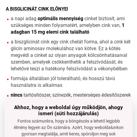
A BISGLICINÁT CINK ELŐNYEI
a napi adag
optimális
mennyiség
cinket biztosít, ami
szükséges minden folyamatért, amelyben cink van,
1
adagban 15 mg elemi cink található
a biszglicinát cink egy cink chelát forma, ahol a cink két
glicin aminosav molekulához van kötve. Ez a kötés
megvédi a cinket az olyan anyagok kölcsönhatásaival
szemben, amelyek csökkenthetik a felszívódását, és
lehetővé teszi a hatékony felszívódást a vékonybélben
formája általában jól tolerálható, és hosszú távú
használatra is alkalmas
nincs
tartósítószer, színezék, mesterséges édesítőszerek
és egyéb
felesleges adalékanyagok
Ahhoz, hogy a weboldal úgy működjön, ahogy
vegan barát
ismeri (süti hozzájárulás)
Fontos számunkra, hogy a böngészés a lehető legjobb
élmény legyen az Ön számára. Azért, hogy weboldalunkon
gyorsan megtalálja, amit keres, spóroljon meg sok