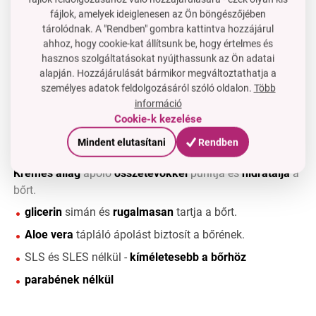
fájlok, amelyek ideiglenesen az Ön böngészőjében
tárolódnak. A "Rendben" gombra kattintva hozzájárul
ahhoz, hogy cookie-kat állítsunk be, hogy értelmes és
hasznos szolgáltatásokat nyújthassunk az Ön adatai
alapján. Hozzájárulását bármikor megváltoztathatja a
személyes adatok feldolgozásáról szóló oldalon.
Több
információ
Cookie-k kezelése
Finom
és
kímélő összetevői
a tusfürdőnek
tökéletes
Mindent elutasítani
Rendben
bőrápolást
biztosítanak a bőr és a test számára.
Krémes állag
ápoló
összetevőkkel
puhítja és
hidratálja
a
bőrt.
glicerin
simán és
rugalmasan
tartja a bőrt.
Aloe vera
tápláló ápolást biztosít a bőrének.
SLS és SLES nélkül -
kíméletesebb a bőrhöz
parabének nélkül