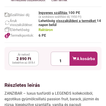
Természetes összetevőkből
Cseh termék
Ingyenes szállítás
100 PE
Szállítási díj:
(a szokásos szállítási díj 1950 Ft)
Áruk
Lehetőség
visszaküldeni a terméket
14
visszaküldése:
napon belül
Elérhetőség:
Raktáron
Termékpontok:
6 PE
Ár neked
A kosárba
2 890 Ft
beleértve az ÁFÁ-t
Részletes leírás
ZANZIBAR – luxus tusfürdő a LEGENDS kollekcióból,
egzotikus gyümölcsillatú passion fruit, barack, jázmin és
rózsa, kiegészítve szantálfa, vanília és pacsuli