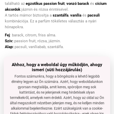
található az
egzotikus passion fruit
,
vonzó barack
és
cícium
akcordok
jázmin és rózsa érintésével.
A tartós mámor biztosítja a
szantálfa
,
vanília
és
pacsuli
kombinációja. Ez a parfüm tökéletes választás a nyári
hónapokra.
Fej
: barack, citrom, friss alma.
Szív:
passion fruit, rózsa, jázmin.
Alap:
pacsuli, vaníliabab, szantálfa.
Természetes kímélő tusfürdő
glicerin és Aloe vera, 320
Ahhoz, hogy a weboldal úgy működjön, ahogy
ml.
ismeri (süti hozzájárulás)
Fontos számunkra, hogy a böngészés a lehető legjobb
élmény legyen az Ön számára. Azért, hogy weboldalunkon
gyorsan megtalálja, amit keres, spóroljon meg sok
kattintást, és ne jelenjenek meg hirdetések olyan
termékekről, amelyek nem érdekli. Azért, hogy az oldal az Ön
által megszokott nézetben jelenjen meg, és ne kelljen minden
alkalommal bejelentkeznie. Ezért szükségünk van a cookie-
fájlok feldolgozásához való hozzájárulására - ezek olyan kis