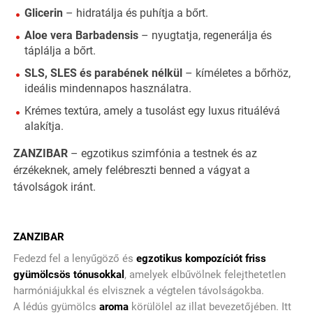
Glicerin
– hidratálja és puhítja a bőrt.
Aloe vera Barbadensis
– nyugtatja, regenerálja és
táplálja a bőrt.
SLS, SLES és parabének nélkül
– kíméletes a bőrhöz,
ideális mindennapos használatra.
Krémes textúra, amely a tusolást egy luxus rituálévá
alakítja.
ZANZIBAR
– egzotikus szimfónia a testnek és az
érzékeknek, amely felébreszti benned a vágyat a
távolságok iránt.
ZANZIBAR
Fedezd fel a lenyűgöző és
egzotikus kompozíciót
friss
gyümölcsös tónusokkal
, amelyek elbűvölnek felejthetetlen
harmóniájukkal és elvisznek a végtelen távolságokba.
A lédús gyümölcs
aroma
körülölel az illat bevezetőjében. Itt