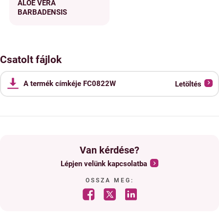
ALOE VERA
BARBADENSIS
Csatolt fájlok
A termék címkéje FC0822W
Letöltés
Van kérdése?
Lépjen velünk kapcsolatba
OSSZA MEG: