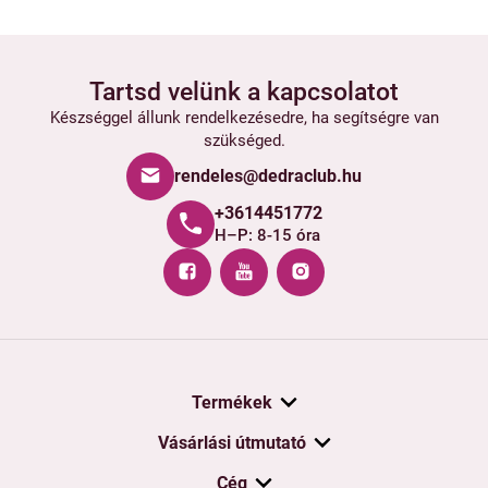
Tartsd velünk a kapcsolatot
Készséggel állunk rendelkezésedre, ha segítségre van
szükséged.
rendeles@dedraclub.hu
+3614451772
H–P: 8-15 óra
Termékek
Vásárlási útmutató
Cég