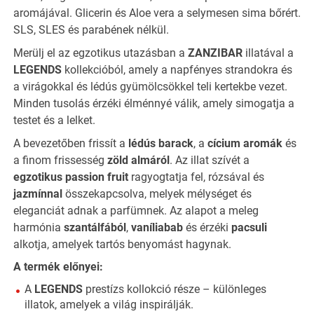
aromájával. Glicerin és Aloe vera a selymesen sima bőrért.
SLS, SLES és parabének nélkül.
Merülj el az egzotikus utazásban a
ZANZIBAR
illatával a
LEGENDS
kollekcióból, amely a napfényes strandokra és
a virágokkal és lédús gyümölcsökkel teli kertekbe vezet.
Minden tusolás érzéki élménnyé válik, amely simogatja a
testet és a lelket.
A bevezetőben frissít a
lédús barack
, a
cícium aromák
és
a finom frissesség
zöld almáról
. Az illat szívét a
egzotikus passion fruit
ragyogtatja fel, rózsával és
jazmínnal
összekapcsolva, melyek mélységet és
eleganciát adnak a parfümnek. Az alapot a meleg
harmónia
szantálfából
,
vaníliabab
és érzéki
pacsuli
alkotja, amelyek tartós benyomást hagynak.
A termék előnyei:
A
LEGENDS
prestízs kollokció része – különleges
illatok, amelyek a világ inspirálják.