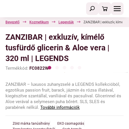
Bevezető
Kozmetikum
Legendák
ZANZIBAR | exkluzív, kímélő t
ZANZIBAR | exkluzív, kímélő
tusfürdő glicerin & Aloe vera |
320 ml | LEGENDS
Termékkód:
FC0822W
ZANZIBAR – luxusos zuhanyzselé a LEGENDS kollekcióból,
egzotikus passion fruit, barack, jázmin és rózsa illatával,
kiegészítve szantállal, vaníliával és pacsulival. Glicerinnel és
Aloe verával a selymesen puha bőrért. SLS, SLES és
parabének nélkül.
További információk
Zöld márka tanúsítvány
EKO csomagolás