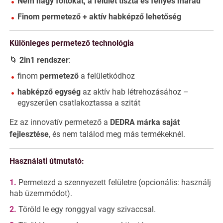
Nem hagy foltokat, a felület tiszta és fényes marad
Finom permetező + aktív habképző lehetőség
Különleges permetező technológia
🌀
2in1 rendszer
:
finom
permetező
a felületkódhoz
habképző egység
az aktív hab létrehozásához –
egyszerűen csatlakoztassa a szitát
Ez az innovatív permetező a
DEDRA márka saját
fejlesztése
, és nem találod meg más termékeknél.
Használati útmutató:
Permetezd a szennyezett felületre (opcionális: használj
hab üzemmódot).
Töröld le egy ronggyal vagy szivaccsal.