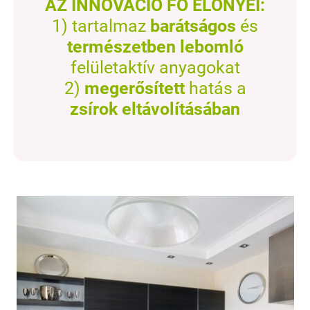
AZ INNOVÁCIÓ FŐ ELŐNYEI:
1) tartalmaz
barátságos
és
természetben lebomló
felületaktív anyagokat
2)
megerősített
hatás a
zsírok eltávolításában