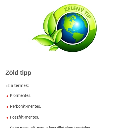
Zöld tipp
Ez a termék:
Klórmentes.
Perborát-mentes.
Foszfát-mentes.
Soha nem volt, nem is lesz állatokon tesztelve.