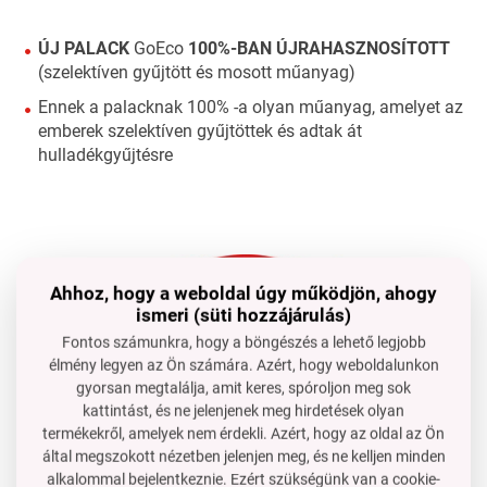
ÚJ PALACK
GoEco
100%-BAN ÚJRAHASZNOSÍTOTT
(szelektíven gyűjtött és mosott műanyag)
Ennek a palacknak 100% -a olyan műanyag, amelyet az
emberek szelektíven gyűjtöttek és adtak át
hulladékgyűjtésre
Ahhoz, hogy a weboldal úgy működjön, ahogy
ismeri (süti hozzájárulás)
Fontos számunkra, hogy a böngészés a lehető legjobb
élmény legyen az Ön számára. Azért, hogy weboldalunkon
gyorsan megtalálja, amit keres, spóroljon meg sok
kattintást, és ne jelenjenek meg hirdetések olyan
termékekről, amelyek nem érdekli. Azért, hogy az oldal az Ön
által megszokott nézetben jelenjen meg, és ne kelljen minden
alkalommal bejelentkeznie. Ezért szükségünk van a cookie-