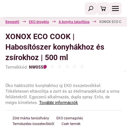
Bevezető
EKO drogéria
A konyha takarítása
XONOX ECO COOK |
XONOX ECO COOK |
Habosítószer konyhákhoz és
zsírokhoz | 500 ml
Termékkód:
NW0552
Öko habtisztító konyhákhoz új EKO összetevőkkel.
Tökéletesen eltávolítja a zsírt és az ételmaradékokat a sima
felületekről. Egyszerű alkalmazás, dupla spray. Erős, de
mégis kíméletes.
További információk
Zöld márka tanúsítvány
EKO csomagolás
Természetes összetevőkből
Cseh termék