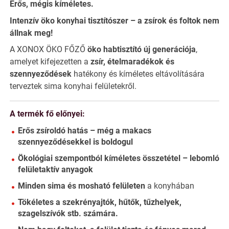
Erős, mégis kíméletes.
Intenzív öko konyhai tisztítószer – a zsírok és foltok nem
állnak meg!
A XONOX ÖKO FŐZŐ
öko habtisztító új generációja
,
amelyet kifejezetten a
zsír, ételmaradékok és
szennyeződések
hatékony és kíméletes eltávolítására
terveztek sima konyhai felületekről.
A termék fő előnyei:
Erős zsíroldó hatás – még a makacs
szennyeződésekkel is boldogul
Ökológiai szempontból kíméletes összetétel – lebomló
felületaktív anyagok
Minden sima és mosható felületen
a konyhában
Tökéletes a szekrényajtók, hűtők, tűzhelyek,
szagelszívók stb. számára.