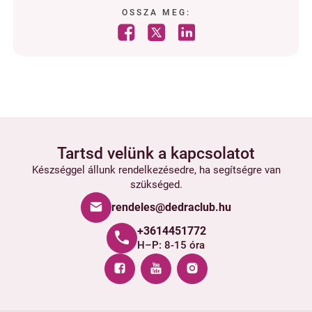
OSSZA MEG:
Tartsd velünk a kapcsolatot
Készséggel állunk rendelkezésedre, ha segítségre van
szükséged.
rendeles@dedraclub.hu
+3614451772
H–P: 8-15 óra