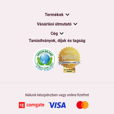
Termékek
Vásárlási útmutató
Cég
Tanúsítványok, díjak és tagság
Nálunk készpénzben vagy online fizethet