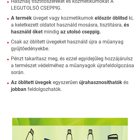
Használj tisztítószereket és kozmetikumokat A
LEGUTOLSÓ CSEPPIG.
A termék
üveget vagy kozmetikumok
először öblítsd
ki,
a keletkezett oldatot használd mosásra, tisztításra,
és
használd őket
mindig
az utolsó cseppig.
Csak az öblített üvegeket használd újra a műanyag
gyűjtőedényekbe.
Pénzt takarítasz meg, és ezzel egyidejűleg hozzájárulsz
a természet védelméhez a műanyagok újrafeldolgozása
során.
Az öblített üvegek
egyszerűen
újrahasznosíthatók
és
jobban
feldolgozhatók.