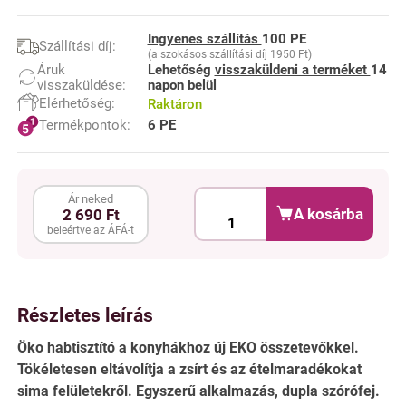
Ingyenes szállítás
100 PE
Szállítási díj:
(a szokásos szállítási díj 1950 Ft)
Áruk
Lehetőség
visszaküldeni a terméket
14
visszaküldése:
napon belül
Elérhetőség:
Raktáron
Termékpontok:
6 PE
Ár neked
A kosárba
2 690 Ft
beleértve az ÁFÁ-t
Részletes leírás
Öko habtisztító a konyhákhoz új EKO összetevőkkel.
Tökéletesen eltávolítja a zsírt és az ételmaradékokat
sima felületekről. Egyszerű alkalmazás, dupla szórófej.