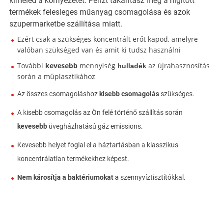
kíméled a környezetet. Pénzt takarítasz meg a hígított
termékek felesleges műanyag csomagolása és azok
szupermarketbe szállítása miatt.
Ezért csak a szükséges koncentrált erőt kapod, amelyre
valóban szükséged van és amit ki tudsz használni
További
kevesebb
mennyiség
az újrahasznosítás
hulladék
során a műplasztikához
Az összes csomagoláshoz
kisebb
csomagolás
szükséges.
A kisebb csomagolás az Ön felé történő szállítás során
kevesebb
üvegházhatású gáz emissions.
Kevesebb helyet foglal el a háztartásban a klasszikus
koncentrálatlan termékekhez képest.
Nem károsítja a baktériumokat
a szennyvíztisztítókkal.