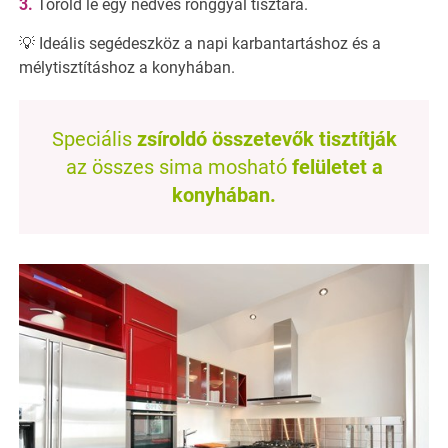
Töröld le egy nedves ronggyal tisztára.
💡 Ideális segédeszköz a napi karbantartáshoz és a
mélytisztításhoz a konyhában.
Speciális
zsíroldó összetevők tisztítják
az összes sima mosható
felületet a
konyhában.