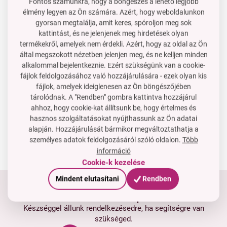
Fontos számunkra, hogy a böngészés a lehető legjobb
2 690 Ft
5 390 Ft
élmény legyen az Ön számára. Azért, hogy weboldalunkon
A kosárba
A kosárba
gyorsan megtalálja, amit keres, spóroljon meg sok
Raktáron
Raktáron
kattintást, és ne jelenjenek meg hirdetések olyan
termékekről, amelyek nem érdekli. Azért, hogy az oldal az Ön
Akció
PRAKTIK | Dizájnos WC
GoEco® | Bambusz WC
által megszokott nézetben jelenjen meg, és ne kelljen minden
5 300
kefe tartálly | szabadon
papír tartó és vécékefe | 83
Ft
alkalommal bejelentkeznie. Ezért szükségünk van a cookie-
álló WC kefe
cm
fájlok feldolgozásához való hozzájárulására - ezek olyan kis
10 PE
40 PE
fájlok, amelyek ideiglenesen az Ön böngészőjében
Akció 5 300 Ft
tárolódnak. A "Rendben" gombra kattintva hozzájárul
Ár neked
23 090 Ft
4 490 Ft
ahhoz, hogy cookie-kat állítsunk be, hogy értelmes és
17 790 Ft
hasznos szolgáltatásokat nyújthassunk az Ön adatai
A kosárba
A kosárba
alapján. Hozzájárulását bármikor megváltoztathatja a
személyes adatok feldolgozásáról szóló oldalon.
Több
Raktáron
Raktáron
információ
Cookie-k kezelése
Mindent elutasítani
Rendben
Tartsd velünk a kapcsolatot
Készséggel állunk rendelkezésedre, ha segítségre van
szükséged.