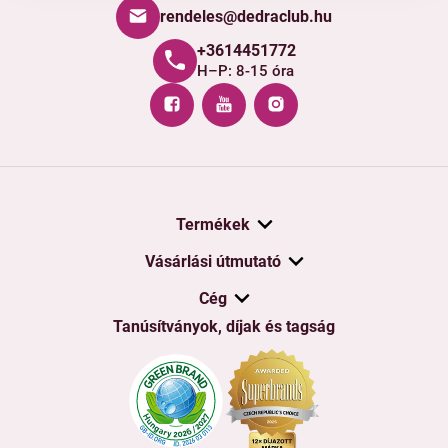
rendeles@dedraclub.hu
+3614451772
H–P: 8-15 óra
Termékek
Vásárlási útmutató
Cég
Tanúsítványok, díjak és tagság