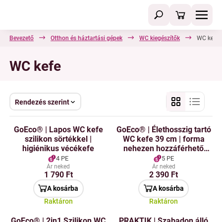
Bevezető
Otthon és háztartási gépek
WC kiegészítők
WC kefe
WC kefe
Rendezés szerint
GoEco® | Lapos WC kefe
GoEco® | Élethosszig tartó
szilikon sörtékkel |
WC kefe 39 cm | forma
higiénikus vécékefe
nehezen hozzáférhető
helyekhez | szilikon sörték
4 PE
5 PE
Ár neked
Ár neked
1 790 Ft
2 390 Ft
A kosárba
A kosárba
Raktáron
Raktáron
GoEco® | 2in1 Szilikon WC
PRAKTIK | Szabadon álló