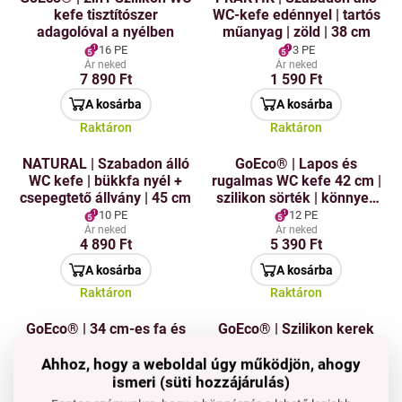
kefe tisztítószer
WC-kefe edénnyel | tartós
adagolóval a nyélben
műanyag | zöld | 38 cm
16 PE
3 PE
Ár neked
Ár neked
7 890 Ft
1 590 Ft
A kosárba
A kosárba
Raktáron
Raktáron
NATURAL | Szabadon álló
GoEco® | Lapos és
WC kefe | bükkfa nyél +
rugalmas WC kefe 42 cm |
csepegtető állvány | 45 cm
szilikon sörték | könnyen
mosható | zöld
10 PE
12 PE
Ár neked
Ár neked
4 890 Ft
5 390 Ft
A kosárba
A kosárba
Raktáron
Raktáron
GoEco® | 34 cm-es fa és
GoEco® | Szilikon kerek
szizál WC kefe | 100%
WC kefe 41 cm |
komposztálható
élethosszig tartó &
Ahhoz, hogy a weboldal úgy működjön, ahogy
könnyen mosható | piros
ismeri (süti hozzájárulás)
6 PE
12 PE
Ár neked
Ár neked