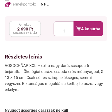
Termékpontok:
6 PE
Ár neked
A kosárba
2 690 Ft
beleértve az ÁFÁ-t
Részletes leírás
VOSOCHŇAP XXL – extra nagy darázscsapda 6
bejárattal. Ökológiai darázs csapda erős műanyagból, Ø
13 × 15 cm. Csak sör és szirup szükséges, semmi
vegyszer. Biztonságos megoldás a kertbe, teraszra vagy
erkélyre.
Nyugodt ücsörgés darazsak nélkül!