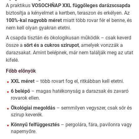
A praktikus
VOSOCHŇAP XXL függőleges darázscsapda
biztosítja a kényelmet a kertben, teraszon és erkélyen. Az
100%-kal nagyobb méret
miatt több rovar fér el benne, és
nem kell olyan gyakran etetni.
A csapda tisztán és ökologikusan működik – csak keverd
össze a
sört és a cukros szirupot
, amelyek vonzzák a
darazsakat. Amint belépnek, már nem találják meg az utat
kifelé.
Főbb előnyök
XXL méret
– több rovart fog el, ritkábban kell etetni.
6 belépő
– magas hatékonyság a darazsak és zavaró
rovarok ellen.
Ökológiai megoldás
– semmilyen vegyszer, csak sör és
szirup keverék.
Könnyű felfüggesztés
– pergolára, fára, pavilonra vagy
napernyőre.