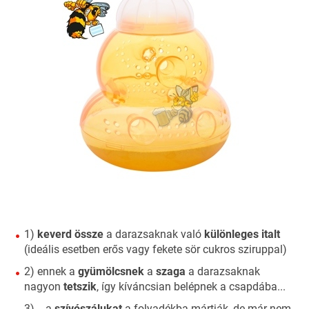
1)
keverd össze
a darazsaknak való
különleges italt
(ideális esetben erős vagy fekete sör cukros sziruppal)
2) ennek a
gyümölcsnek
a
szaga
a darazsaknak
nagyon
tetszik
, így kíváncsian belépnek a csapdába...
3) ...a
szívószálukat
a folyadékba mártják, de már nem