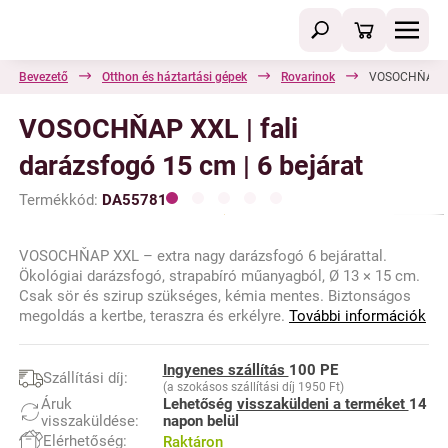
Bevezető
Otthon és háztartási gépek
Rovarinok
VOSOCHŇAP XXL
VOSOCHŇAP XXL | fali
darázsfogó 15 cm | 6 bejárat
Termékkód:
DA55781
VOSOCHŇAP XXL – extra nagy darázsfogó 6 bejárattal.
Ökológiai darázsfogó, strapabíró műanyagból, Ø 13 × 15 cm.
Csak sör és szirup szükséges, kémia mentes. Biztonságos
megoldás a kertbe, teraszra és erkélyre.
További információk
Ingyenes szállítás
100 PE
Szállítási díj:
(a szokásos szállítási díj 1950 Ft)
Áruk
Lehetőség
visszaküldeni a terméket
14
visszaküldése:
napon belül
Elérhetőség:
Raktáron