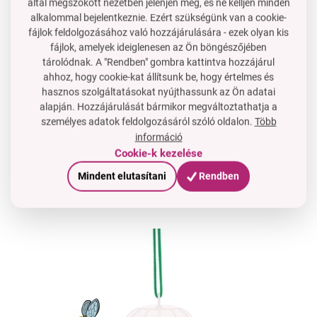
által megszokott nézetben jelenjen meg, és ne kelljen minden
Használhatok más csalit?
alkalommal bejelentkeznie. Ezért szükségünk van a cookie-
Igen, az édes italok is működnek, de a sör és a szirup
fájlok feldolgozásához való hozzájárulására - ezek olyan kis
kombinációja a legjobban hatékony.
fájlok, amelyek ideiglenesen az Ön böngészőjében
tárolódnak. A "Rendben" gombra kattintva hozzájárul
ahhoz, hogy cookie-kat állítsunk be, hogy értelmes és
“100%-kal NAGYOBB = több rovart fog
hasznos szolgáltatásokat nyújthassunk az Ön adatai
alapján. Hozzájárulását bármikor megváltoztathatja a
el, és ritkábban cseréled a csalit...”
személyes adatok feldolgozásáról szóló oldalon.
Több
információ
Cookie-k kezelése
Függeszd fel olyan hely közelében, ahol nem akarod, hogy
Mindent elutasítani
Rendben
a darazsak zavarjanak. Pl. egy faágra, pergolára,
napernyőre, pavilon tetőjére...