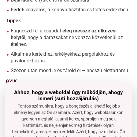
Fedél:
csavaros, a könnyű tisztítás és töltés érdekében
Tippek
Függeszd fel a csapdát
elég messze az étkezési
helytől
, hogy a darazsakat ne vonzza közvetlenül az
ételhez.
Alkalmas kertekhez, erkélyekhez, pergolákhoz és
pavilonokhoz is.
Szezon után mosd le és tárold el – hosszú élettartamú.
GYIK
Ahhoz, hogy a weboldal úgy működjön, ahogy
Biztonságos a méhek számára is?
ismeri (süti hozzájárulás)
Igen, a sör sziruppal általában nem vonzza a méheket, így
Fontos számunkra, hogy a böngészés a lehető legjobb
a csapda főként a darazsakat célozza.
élmény legyen az Ön számára. Azért, hogy weboldalunkon
Milyen gyakran kell újratölteni a csalit?
gyorsan megtalálja, amit keres, spóroljon meg sok
A forró napokon javasoljuk, hogy minden 2-3 napban
kattintást, és ne jelenjenek meg hirdetések olyan
ellenőrizd.
termékekről, amelyek nem érdekli. Azért, hogy az oldal az Ön