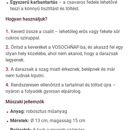
Egyszerű karbantartás
– a csavaros fedele lehetővé
teszi a könnyű tisztítást és töltést.
Hogyan használjuk?
Keverd össze a csalit – lehetőleg erős vagy fekete sör
cukros sziruppal.
Öntsd a keveréket a VOSOCHŇAP-ba, és akaszd fel egy
olyan hely közelébe, ahol nem akarod, hogy a darazsak
legyenek.
A darazsak a szag miatt érkeznek, belépnek és már
nem tudnak kijutni.
Rendszeresen ellenőrizd a tartalmat és töltsd újra –
nyáron a folyadék gyorsan elpárolog.
Műszaki jellemzők
Anyag:
robosztus műanyag
Méretek:
Ø 13 cm, magasság 15 cm
Bejáratok:
6 lyuk a rovarok számára