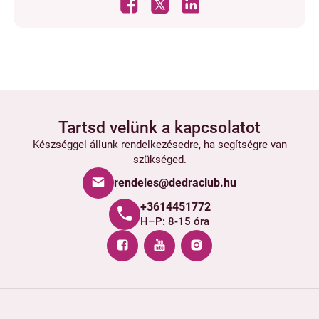
Tartsd velünk a kapcsolatot
Készséggel állunk rendelkezésedre, ha segítségre van
szükséged.
rendeles@dedraclub.hu
+3614451772
H–P: 8-15 óra