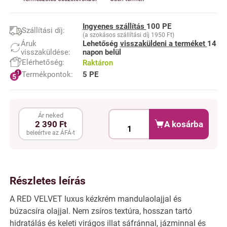
Ingyenes szállítás
100 PE
Szállítási díj:
(a szokásos szállítási díj 1950 Ft)
Áruk
Lehetőség
visszaküldeni a terméket
14
visszaküldése:
napon belül
Elérhetőség:
Raktáron
Termékpontok:
5 PE
Ár neked
A kosárba
2 390 Ft
beleértve az ÁFÁ-t
Részletes leírás
A RED VELVET luxus kézkrém mandulaolajjal és
búzacsíra olajjal. Nem zsíros textúra, hosszan tartó
hidratálás és keleti virágos illat sáfránnal, jázminnal és