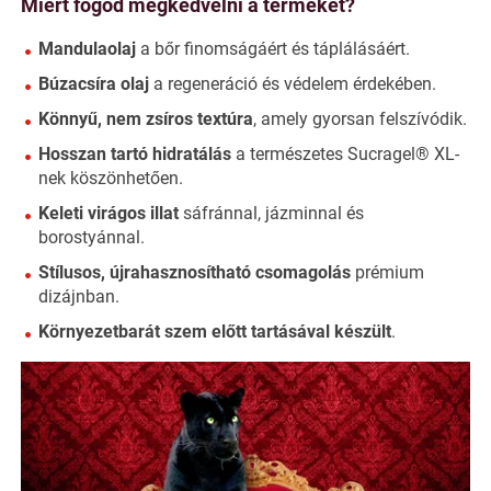
Miért fogod megkedvelni a terméket?
Mandulaolaj
a bőr finomságáért és táplálásáért.
Búzacsíra olaj
a regeneráció és védelem érdekében.
Könnyű, nem zsíros textúra
, amely gyorsan felszívódik.
Hosszan tartó hidratálás
a természetes Sucragel® XL-
nek köszönhetően.
Keleti virágos illat
sáfránnal, jázminnal és
borostyánnal.
Stílusos, újrahasznosítható csomagolás
prémium
dizájnban.
Környezetbarát szem előtt tartásával készült
.