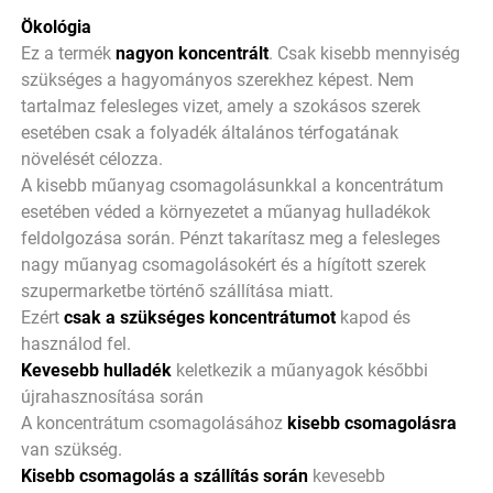
Ökológia
Ez a termék
nagyon koncentrált
. Csak kisebb mennyiség
szükséges a hagyományos szerekhez képest. Nem
tartalmaz felesleges vizet, amely a szokásos szerek
esetében csak a folyadék általános térfogatának
növelését célozza.
A kisebb műanyag csomagolásunkkal a koncentrátum
esetében véded a környezetet a műanyag hulladékok
feldolgozása során. Pénzt takarítasz meg a felesleges
nagy műanyag csomagolásokért és a hígított szerek
szupermarketbe történő szállítása miatt.
Ezért
csak a szükséges koncentrátumot
kapod és
használod fel.
Kevesebb hulladék
keletkezik a műanyagok későbbi
újrahasznosítása során
A koncentrátum csomagolásához
kisebb csomagolásra
van szükség.
Kisebb csomagolás a szállítás során
kevesebb