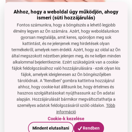
Ahhoz, hogy a weboldal úgy működjön, ahogy
ismeri (süti hozzájárulás)
Fontos számunkra, hogy a böngészés a lehető legjobb
élmény legyen az Ön számára. Azért, hogy weboldalunkon
gyorsan megtalálja, amit keres, spóroljon meg sok
választékos összetétel:
egyedi mandulaolaj és
kattintást, és ne jelenjenek meg hirdetések olyan
búzacsíra olaj kombináció a bőr hatékony ápolásáért
termékekről, amelyek nem érdekli. Azért, hogy az oldal az Ön
kényelmes textúra:
könnyű állag, ami könnyen
által megszokott nézetben jelenjen meg, és ne kelljen minden
felszívódik és nem hagy zsíros érzést, a benne lévő
alkalommal bejelentkeznie. Ezért szükségünk van a cookie-
olajok ellenére
fájlok feldolgozásához való hozzájárulására - ezek olyan kis
fájlok, amelyek ideiglenesen az Ön böngészőjében
diszkrét illat:
nem tolakodó és kellemes illat a
tárolódnak. A "Rendben" gombra kattintva hozzájárul
mindennapi használathoz
ahhoz, hogy cookie-kat állítsunk be, hogy értelmes és
hidratálás és táplálás:
hatékonyan helyreállítja a
hasznos szolgáltatásokat nyújthassunk az Ön adatai
száraz kezek hidratáltságát és ápoltságát
alapján. Hozzájárulását bármikor megváltoztathatja a
személyes adatok feldolgozásáról szóló oldalon.
Több
nem zsíros recept:
مناسب строку семантику uuringun
információ
különlegesség:
választékos összetevők és csomagolás
Cookie-k kezelése
hozzájárul az egyedülálló érzéshez
Mindent elutasítani
Rendben