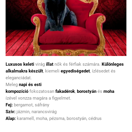
Luxusos keleti
virág
illat
nők és férfiak számára.
Különleges
alkalmakra készült
, kiemeli
egyediségedet
, ízlésedet és
eleganciádat.
Meleg
napi és esti
kompozíció
fokozatosan
fakadérok
,
borostyán
és
moha
ízével vonzza magára a figyelmet.
Fej:
bergamot, sáfrány
Szív:
jázmin, narancsvirág
Alap:
karamell, moha, pézsma, borostyán, cédrus