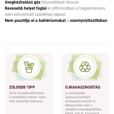
üvegházhatású gáz
kibocsátását okozza
Kevesebb helyet foglal
el otthonodban a hagyományos,
nem koncentrált szerekhez képest.
Nem pusztítja el a baktériumokat
a
szennyvíztisztítóban
.
ZÖLDEBB TIPP
ÚJRAHASZNOSÍTÁS
Chlór- és perborátmentes.
A csomagolás
Foszfátoktól mentes. Soha
újrahasznosítható
nem tesztelték állatokon.
anyagokból készült. A
felhasználás után a
szelektív hulladékgyűjtőbe
kérjük, add át. Köszönjük,