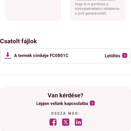
hogy te is gondolsz a
környezetvédelmi védelemre
a jövő generációiért.
Csatolt fájlok
A termék címkéje FC0801C
Letöltés
Van kérdése?
Lépjen velünk kapcsolatba
OSSZA MEG: