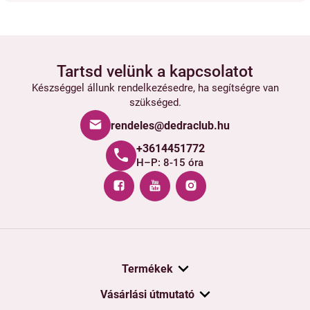
Tartsd velünk a kapcsolatot
Készséggel állunk rendelkezésedre, ha segítségre van
szükséged.
rendeles@dedraclub.hu
+3614451772
H–P: 8-15 óra
Termékek
Vásárlási útmutató