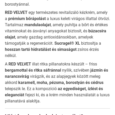
borostyánnal.
RED VELVET
egy természetes revitalizáló kézkrém, amely
a
prémium bőrápolást
a luxus keleti virágos illattal ötvözi.
Tartalmaz
mandulaolajat
, amely puhítja a bőrt és értékes
vitaminokat és ásványi anyagokat biztosít, és
búzacsíra
olajat
, amely gazdag antioxidánsokban, amelyek
támogatják a regenerációt.
Sucragel® XL
biztosítja a
hosszan tartó hidratálást és simaságot
zsíros érzés
nélkül.
A
RED VELVET
illat ritka pillanatokra készült – friss
bergamottal és ritka sáfránnal
nyílik, szívében
jázmin és
narancsvirág
virágzik, és az alapjegyek között meleg
akkord
karamell, moha, pézsma, borostyán és cédrus
telepszik le. Ez a kompozíció
az egyediséget, ízlést és
eleganciát
fejezi ki, és a krém minden használatát a luxus
pillanatává alakítja.