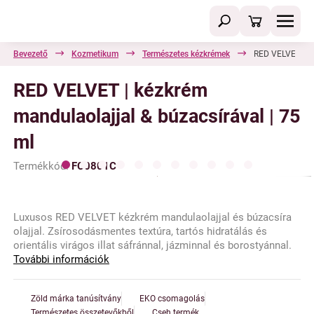
Bevezető
Kozmetikum
Természetes kézkrémek
RED VELVET | ké
RED VELVET | kézkrém
mandulaolajjal & búzacsírával | 75
ml
Termékkód:
FC0801C
Luxusos RED VELVET kézkrém mandulaolajjal és búzacsíra
olajjal. Zsírosodásmentes textúra, tartós hidratálás és
orientális virágos illat sáfránnal, jázminnal és borostyánnal.
További információk
Zöld márka tanúsítvány
EKO csomagolás
Természetes összetevőkből
Cseh termék