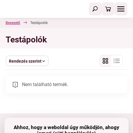
Bevezető
Testápolók
Testápolók
Rendezés szerint
Nem található termék.
Ahhoz, hogy a weboldal úgy működjön, ahogy
Tartsd velünk a kapcsolatot