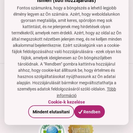
ismeri (süti hozzájárulás)
Készséggel állunk rendelkezésedre, ha segítségre van
Fontos számunkra, hogy a böngészés a lehető legjobb
szükséged.
élmény legyen az Ön számára. Azért, hogy weboldalunkon
rendeles@dedraclub.hu
gyorsan megtalálja, amit keres, spóroljon meg sok
kattintást, és ne jelenjenek meg hirdetések olyan
+3614451772
termékekről, amelyek nem érdekli. Azért, hogy az oldal az Ön
H–P: 8-15 óra
által megszokott nézetben jelenjen meg, és ne kelljen minden
alkalommal bejelentkeznie. Ezért szükségünk van a cookie-
fájlok feldolgozásához való hozzájárulására - ezek olyan kis
fájlok, amelyek ideiglenesen az Ön böngészőjében
tárolódnak. A "Rendben" gombra kattintva hozzájárul
ahhoz, hogy cookie-kat állítsunk be, hogy értelmes és
hasznos szolgáltatásokat nyújthassunk az Ön adatai
Termékek
alapján. Hozzájárulását bármikor megváltoztathatja a
személyes adatok feldolgozásáról szóló oldalon.
Több
Vásárlási útmutató
információ
Cookie-k kezelése
Cég
Tanúsítványok, díjak és tagság
Mindent elutasítani
Rendben