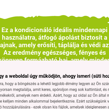
Ez a kondicionáló ideális mindennapi
használatra, átfogó ápolást biztosít a
ajnak, amely erősíti, táplálja és védi az
Az eredmény egészséges, fényes és
könnyen formázható haj, amely minde
nap nagyszerűen néz ki.
y a weboldal úgy működjön, ahogy ismeri (süti ho
a, hogy a böngészés a lehető legjobb élmény legyen az Ön szám
orsan megtalálja, amit keres, spóroljon meg sok kattintást, és 
mékekről, amelyek nem érdekli. Azért, hogy az oldal az Ön álta
FLAKON
GoEco AZ
10
ne kelljen minden alkalommal bejelentkeznie. Ezért szükségünk v
ÚJRAHASZNOSÍTOTT
(
 hozzájárulására - ezek olyan kis fájlok, amelyek ideiglenese
gyűjtött és mosott műa