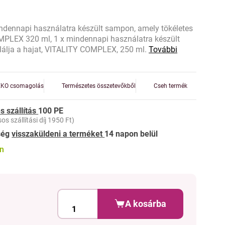
indennapi használatra készült sampon, amely tökéletes
OMPLEX 320 ml, 1 x mindennapi használatra készült
plálja a hajat, VITALITY COMPLEX, 250 ml.
További
EKO csomagolás
Természetes összetevőkből
Cseh termék
s szállítás
100 PE
os szállítási díj 1950 Ft)
ség
visszaküldeni a terméket
14 napon belül
on
A kosárba