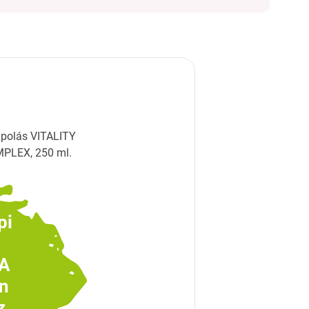
ápolás VITALITY
MPLEX, 250 ml.
pi
 A
n
z.