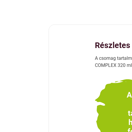
Részletes 
A csomag tartalm
COMPLEX 320 ml, 
A
t
f