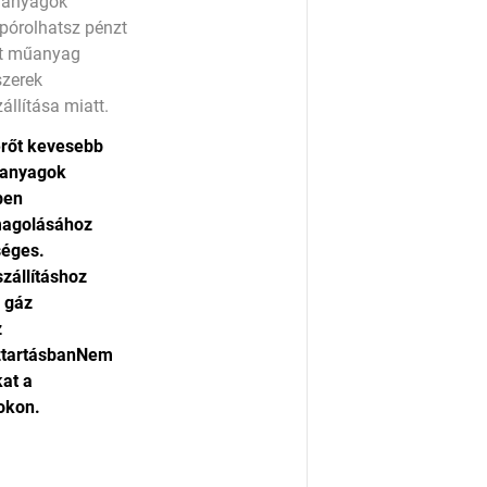
műanyagok
pórolhatsz pénzt
ett műanyag
szerek
állítása miatt.
erőt
kevesebb
űanyagok
ben
magolásához
éges.
zállításhoz
 gáz
z
ztartásban
Nem
kat
a
okon.