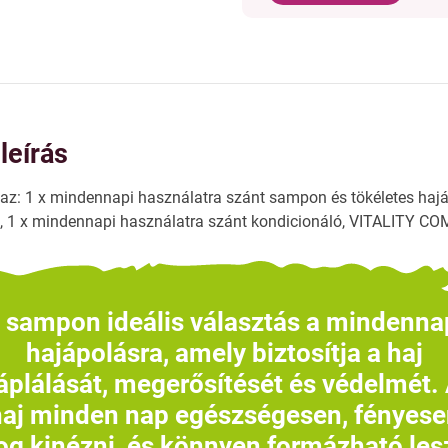
leírás
az: 1 x mindennapi használatra szánt sampon és tökéletes haj
1 x mindennapi használatra szánt kondicionáló, VITALITY CO
 sampon ideális választás a mindenna
hajápolásra, amely biztosítja a haj
áplálását, megerősítését és védelmét.
haj minden nap egészségesen, fényese
og kinézni, és könnyen formázható les