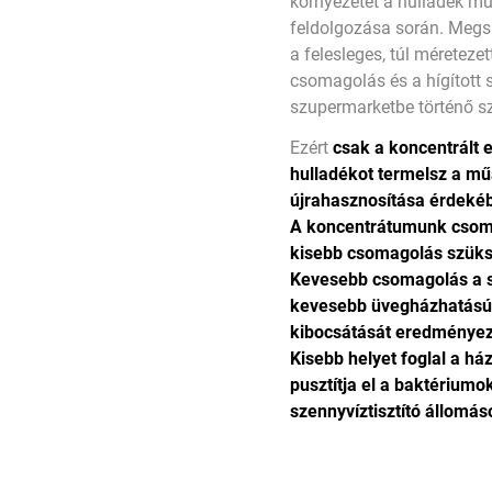
környezetet a hulladék 
feldolgozása során. Megs
a felesleges, túl méretez
csomagolás és a hígított 
szupermarketbe történő sz
Ezért
csak a koncentrált 
hulladékot
termelsz a m
újrahasznosítása érdeké
A koncentrátumunk cso
kisebb csomagolás
szüks
Kevesebb csomagolás a s
kevesebb üvegházhatású
kibocsátását eredménye
Kisebb helyet foglal a há
pusztítja el a baktériumo
szennyvíztisztító
állomás