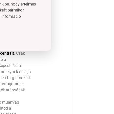
nk be, hogy értelmes
an műanyagok
ását bármikor
 emberek
 információ
s adtak le a
centrált
. Csak
dő a
képest. Nem
, amelynek a célja
ben forgalmazott
 térfogatának
rték arányának
bb műanyag
ítod a