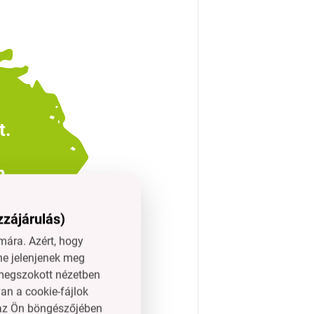
t.
n
zzájárulás)
ára. Azért, hogy
ne jelenjenek meg
l megszokott nézetben
0%
an a cookie-fájlok
szelektíven
n az Ön böngészőjében
nyag).