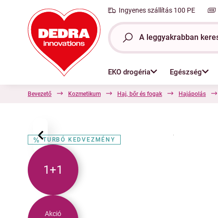
Ingyenes szállítás 100 PE
EKO drogéria
Egészség
Bevezető
Kozmetikum
Haj, bőr és fogak
Hajápolás
‹
TURBÓ KEDVEZMÉNY
1+1
Akció