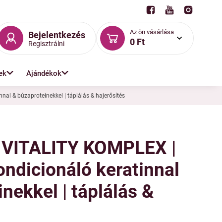
Az ön vásárlása
Bejelentkezés
0 Ft
Regisztrálni
ek
Ajándékok
al & búzaproteinekkel | táplálás & hajerősítés
 VITALITY KOMPLEX |
ndicionáló keratinnal
nekkel | táplálás &