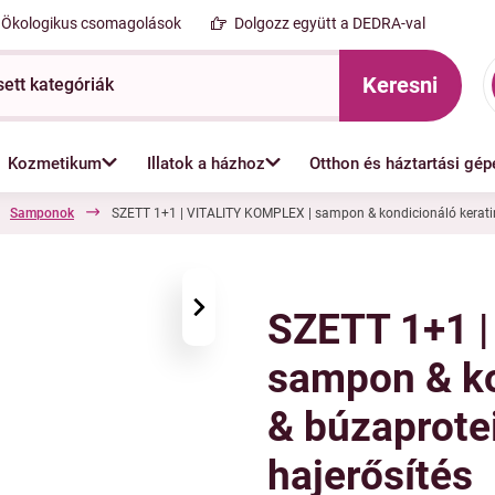
Ökologikus csomagolások
Dolgozz együtt a DEDRA-val
Keresni
Kozmetikum
Illatok a házhoz
Otthon és háztartási gép
Samponok
SZETT 1+1 | VITALITY KOMPLEX | sampon & kondicionáló keratinn
›
SZETT 1+1 |
sampon & ko
& búzaprotei
hajerősítés