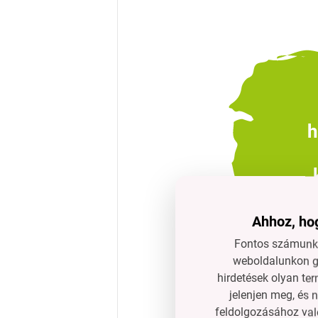
h
Ahhoz, hog
Fontos számunkr
weboldalunkon gy
hirdetések olyan ter
jelenjen meg, és 
feldolgozásához való