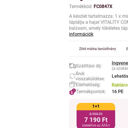
Termékkód:
FC0847X
A készlet tartalmazza: 1 x m
táplálja a hajat VITALITY C
balzsam, amely tökéletes tá
információk
Zöld márka tanúsítvány
Ingyene
Szállítási díj:
(a szokás
Áruk
Lehető
visszaküldése:
Elérhetőség:
Raktár
Termékpontok:
16 PE
1+1
8 990 Ft
7 190 Ft
beleértve az ÁFÁ-t