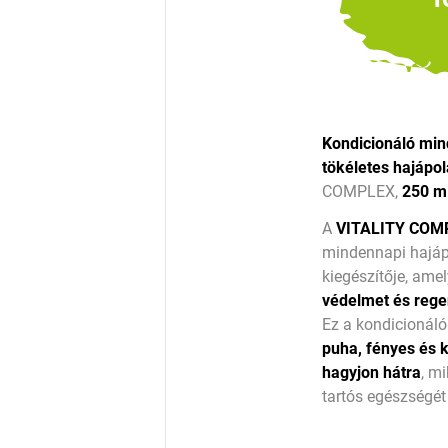
Kondicionáló min
tökéletes hajápo
COMPLEX,
250 m
A
VITALITY COM
mindennapi hajáp
kiegészítője, ame
védelmet és rege
Ez a kondicionáló
puha, fényes és 
hagyjon hátra
, m
tartós egészségét 