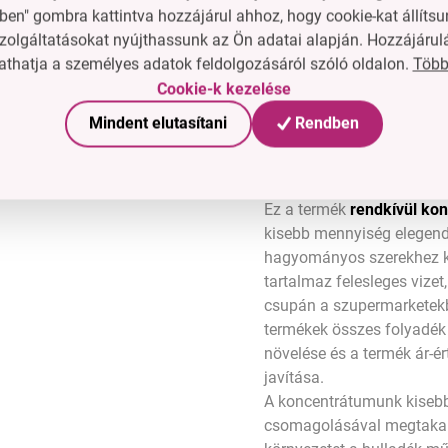
ben" gombra kattintva hozzájárul ahhoz, hogy cookie-kat állítsu
A flakon 100% -át oly
zolgáltatásokat nyújthassunk az Ön adatai alapján. Hozzájárul
alkotják, amelyeket az
Több
thatja a személyes adatok feldolgozásáról szóló oldalon.
szelektíven gyűjtöttek é
Cookie-k kezelése
hulladékgyűjtőbe.
Mindent elutasítani
Rendben
Ökológia
Ez a termék
rendkívül kon
kisebb mennyiség elegen
hagyományos szerekhez 
tartalmaz felesleges vizet
csupán a szupermarketek
termékek összes folyadék
növelése és a termék ár-é
javítása.
A koncentrátumunk kise
csomagolásával megtakar