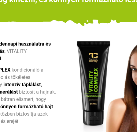
dennapi használatra és
lás
,
VITALITY
l
.
PLEX
kondicionáló a
olás tökéletes
ly
intenzív táplálást,
nerálást
biztosít a hajnak.
 bátran elismert, hogy
könnyen formázható hajt
iközben biztosítja azok
és erejét.