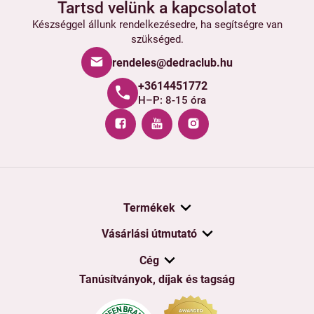
Tartsd velünk a kapcsolatot
Készséggel állunk rendelkezésedre, ha segítségre van
szükséged.
rendeles@dedraclub.hu
+3614451772
H–P: 8-15 óra
Termékek
Vásárlási útmutató
Cég
Tanúsítványok, díjak és tagság