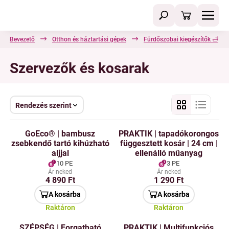
Bevezető
Otthon és háztartási gépek
Fürdőszobai kiegészítők 🛁
Szervezők és kosarak
Rendezés szerint
GoEco® | bambusz
PRAKTIK | tapadókorongos
zsebkendő tartó kihúzható
függesztett kosár | 24 cm |
aljjal
ellenálló műanyag
10 PE
3 PE
Ár neked
Ár neked
4 890 Ft
1 290 Ft
A kosárba
A kosárba
Raktáron
Raktáron
SZÉPSÉG | Forgatható
PRAKTIK | Multifunkciós