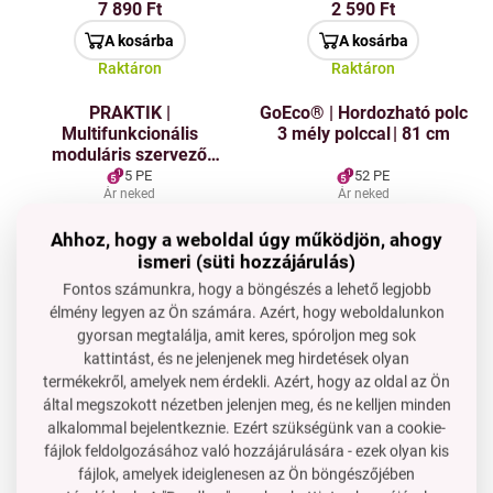
7 890 Ft
2 590 Ft
A kosárba
A kosárba
Raktáron
Raktáron
PRAKTIK |
GoEco® | Hordozható polc
Multifunkcionális
3 mély polccal | 81 cm
moduláris szervező
akasztóval | szürke | 21 cm
5 PE
52 PE
Ár neked
Ár neked
2 390 Ft
23 090 Ft
Ahhoz, hogy a weboldal úgy működjön, ahogy
A kosárba
A kosárba
ismeri (süti hozzájárulás)
Raktáron
Raktáron
Fontos számunkra, hogy a böngészés a lehető legjobb
élmény legyen az Ön számára. Azért, hogy weboldalunkon
OFFICE | irodai rendező öt
PRAKTIK |
rekeszes | írószer és irodai
Multifunkcionális
gyorsan megtalálja, amit keres, spóroljon meg sok
kellékek állványa
moduláris szervező
kattintást, és ne jelenjenek meg hirdetések olyan
akasztóval | szürke | 15 cm
5 PE
4 PE
termékekről, amelyek nem érdekli. Azért, hogy az oldal az Ön
Ár neked
Ár neked
által megszokott nézetben jelenjen meg, és ne kelljen minden
2 590 Ft
1 790 Ft
alkalommal bejelentkeznie. Ezért szükségünk van a cookie-
A kosárba
A kosárba
fájlok feldolgozásához való hozzájárulására - ezek olyan kis
Raktáron
Raktáron
fájlok, amelyek ideiglenesen az Ön böngészőjében