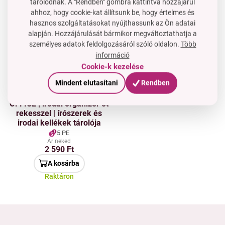
tárolódnak. A "Rendben" gombra kattintva hozzájárul
OFFICE | irodai szervező öt
SZÉPSÉG | tartós műanyag
ahhoz, hogy cookie-kat állítsunk be, hogy értelmes és
rekesszel | íróeszközök és
kozmetikai szervező | 7
hasznos szolgáltatásokat nyújthassunk az Ön adatai
irodai kellékek tartója
rekesz és 2 fiók
alapján. Hozzájárulását bármikor megváltoztathatja a
5 PE
12 PE
személyes adatok feldolgozásáról szóló oldalon.
Több
Ár neked
Ár neked
információ
2 590 Ft
5 390 Ft
Cookie-k kezelése
A kosárba
A kosárba
Mindent elutasítani
Rendben
Raktáron
Raktáron
OFFICE | irodai organizer öt
rekesszel | írószerek és
irodai kellékek tárolója
5 PE
Ár neked
2 590 Ft
A kosárba
Raktáron