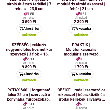
tároló átlátszó fedéllel | 7
moduláris tároló akasszal |
rekesz | 23,5 cm
fehér | 21 cm
8 PE
5 PE
Ár neked
Ár neked
3 590 Ft
2 390 Ft
A kosárba
A kosárba
Raktáron
Raktáron
SZÉPSÉG | exkluzív
PRAKTIK |
négyemeletes kozmetikai
Multifunkcionális
szervező | 3 fiók + 16
moduláris szervező
rekesz | átlátszó műanyag
akasztós horgokkal | fehér
20 PE
4 PE
| 15 cm
Ár neked
Ár neked
9 890 Ft
1 790 Ft
A kosárba
A kosárba
Raktáron
Raktáron
ROTAX 360° | forgatható
OFFICE | irodai szervező öt
tálca 23 cm | szervező a
rekesszel | íróeszközök és
konyhába, fürdőszobába
irodai kellékek állványa |
és spájzba
füstszínű
16 PE
5 PE
Ár neked
Ár neked