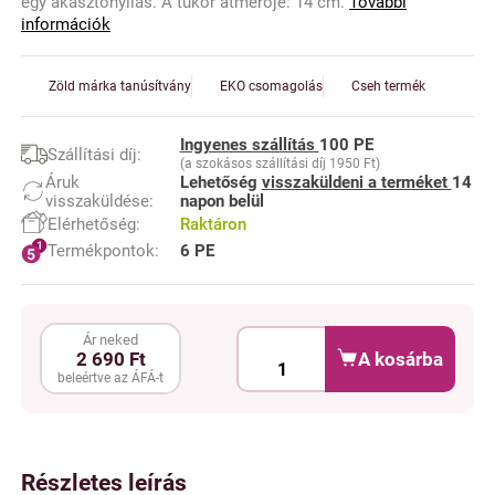
egy akasztónyílás. A tükör átmérője: 14 cm.
További
információk
Zöld márka tanúsítvány
EKO csomagolás
Cseh termék
Ingyenes szállítás
100 PE
Szállítási díj:
(a szokásos szállítási díj 1950 Ft)
Áruk
Lehetőség
visszaküldeni a terméket
14
visszaküldése:
napon belül
Elérhetőség:
Raktáron
Termékpontok:
6 PE
Ár neked
A kosárba
2 690 Ft
beleértve az ÁFÁ-t
Részletes leírás