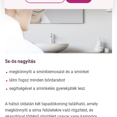
5x-ös nagyítás
megkönnyíti a sminklemosást és a sminket
látni fogsz minden bőrdarabot
segítségével a sminkelés gyerekjáték lesz
A hátsó oldalán két tapadókorong található, amely
megkönnyíti a sima felületekre való rögzítést, és
akasztóval történő rögzítést csavar vagy kampóra.