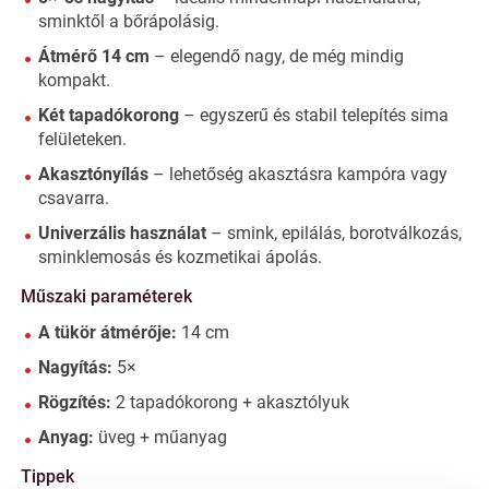
sminktől a bőrápolásig.
Átmérő 14 cm
– elegendő nagy, de még mindig
kompakt.
Két tapadókorong
– egyszerű és stabil telepítés sima
felületeken.
Akasztónyílás
– lehetőség akasztásra kampóra vagy
csavarra.
Univerzális használat
– smink, epilálás, borotválkozás,
sminklemosás és kozmetikai ápolás.
Műszaki paraméterek
A tükör átmérője:
14 cm
Nagyítás:
5×
Rögzítés:
2 tapadókorong + akasztólyuk
Anyag:
üveg + műanyag
Tippek