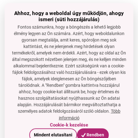
Tökéletes azok számára, akik
részletes, de
Ahhoz, hogy a weboldal úgy működjön, ahogy
természetes nagyítást
igényelnek – ideálisabb a napi
ismeri (süti hozzájárulás)
sminkhez, mint az erős 10×-es nagyítás.
Fontos számunkra, hogy a böngészés a lehető legjobb
Rögzítsd a fő fürdőszobai tükörre, és használd mindkét
élmény legyen az Ön számára. Azért, hogy weboldalunkon
nézőpont előnyét.
gyorsan megtalálja, amit keres, spóroljon meg sok
Vidd magaddal az utazásra – könnyű és kompakt.
kattintást, és ne jelenjenek meg hirdetések olyan
termékekről, amelyek nem érdekli. Azért, hogy az oldal az Ön
GYIK
által megszokott nézetben jelenjen meg, és ne kelljen minden
alkalommal bejelentkeznie. Ezért szükségünk van a cookie-
Kinek ajánlott az 5×-ös nagyítás?
fájlok feldolgozásához való hozzájárulására - ezek olyan kis
Mindenkinek, aki részleteket szeretne látni, de nem akar
fájlok, amelyek ideiglenesen az Ön böngészőjében
torz képet 10×-es nagyítással.
tárolódnak. A "Rendben" gombra kattintva hozzájárul
ahhoz, hogy cookie-kat állítsunk be, hogy értelmes és
Hogyan rögzítsem, hogy biztosan stabil legyen?
hasznos szolgáltatásokat nyújthassunk az Ön adatai
Rögzítsd tiszta és száraz felületre – a tapadókorongok
alapján. Hozzájárulását bármikor megváltoztathatja a
maximális tapadást kapnak.
személyes adatok feldolgozásáról szóló oldalon.
Több
információ
Cookie-k kezelése
Mindent elutasítani
Rendben