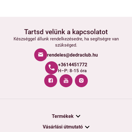
Tartsd velünk a kapcsolatot
Készséggel állunk rendelkezésedre, ha segítségre van
szükséged.
rendeles@dedraclub.hu
+3614451772
H–P: 8-15 óra
Termékek
Vásárlási útmutató