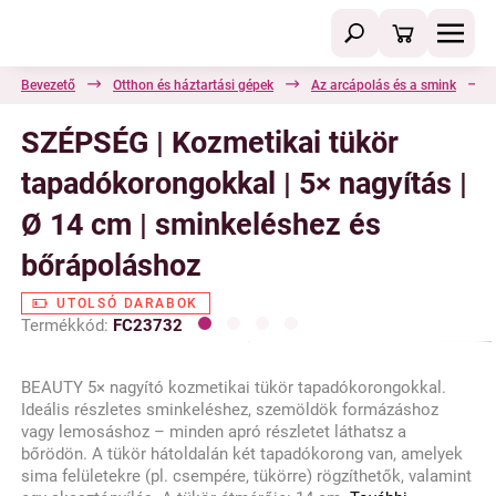
Bevezető
Otthon és háztartási gépek
Az arcápolás és a smink
SZÉPSÉG | Kozmetikai tükör
tapadókorongokkal | 5× nagyítás |
Ø 14 cm | sminkeléshez és
bőrápoláshoz
UTOLSÓ DARABOK
Termékkód:
FC23732
BEAUTY 5× nagyító kozmetikai tükör tapadókorongokkal.
Ideális részletes sminkeléshez, szemöldök formázáshoz
vagy lemosáshoz – minden apró részletet láthatsz a
bőrödön. A tükör hátoldalán két tapadókorong van, amelyek
sima felületekre (pl. csempére, tükörre) rögzíthetők, valamint