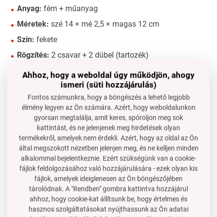
Anyag:
fém + műanyag
Méretek:
szé 14 × mé 2,5 × magas 12 cm
Szín:
fekete
Rögzítés:
2 csavar + 2 dübel (tartozék)
Karbantartás
Ahhoz, hogy a weboldal úgy működjön, ahogy
ismeri (süti hozzájárulás)
Tisztítás enyhe tisztítószerrel és nedves ruhával.
Fontos számunkra, hogy a böngészés a lehető legjobb
Ne tegye ki tartósan magas páratartalomnak.
élmény legyen az Ön számára. Azért, hogy weboldalunkon
gyorsan megtalálja, amit keres, spóroljon meg sok
Használati tippek
kattintást, és ne jelenjenek meg hirdetések olyan
Ideális
modern fürdőszobákhoz kontrasztos
termékekről, amelyek nem érdekli. Azért, hogy az oldal az Ön
kiegészítőkkel
.
által megszokott nézetben jelenjen meg, és ne kelljen minden
alkalommal bejelentkeznie. Ezért szükségünk van a cookie-
Tökéletesen illeszkedik ipari, minimalista vagy loft
fájlok feldolgozásához való hozzájárulására - ezek olyan kis
stílushoz.
fájlok, amelyek ideiglenesen az Ön böngészőjében
tárolódnak. A "Rendben" gombra kattintva hozzájárul
Stabil rögzítésének köszönhetően ideális
intenzívebb
ahhoz, hogy cookie-kat állítsunk be, hogy értelmes és
forgalmú helyekre
.
hasznos szolgáltatásokat nyújthassunk az Ön adatai
Ajánlott párosítani más
fekete fürdőszobai