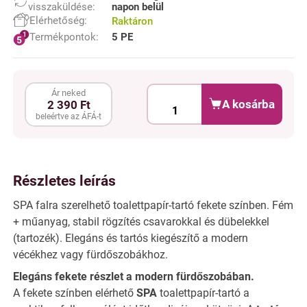
visszaküldése:
napon belül
Elérhetőség:
Raktáron
Termékpontok:
5 PE
Ár neked
A kosárba
2 390 Ft
beleértve az ÁFÁ-t
Részletes leírás
SPA falra szerelhető toalettpapír-tartó fekete színben. Fém
+ műanyag, stabil rögzítés csavarokkal és dübelekkel
(tartozék). Elegáns és tartós kiegészítő a modern
vécékhez vagy fürdőszobákhoz.
Elegáns fekete részlet a modern fürdőszobában.
A fekete színben elérhető
SPA
toalettpapír-tartó a