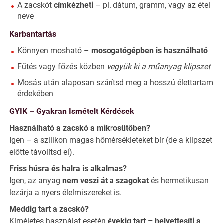
A zacskót
címkézheti
– pl. dátum, gramm, vagy az étel
neve
Karbantartás
Könnyen mosható –
mosogatógépben is használható
Fűtés vagy főzés közben
vegyük ki a műanyag klipszet
Mosás után alaposan szárítsd meg a hosszú élettartam
érdekében
GYIK – Gyakran Ismételt Kérdések
Használható a zacskó a mikrosütőben?
Igen – a szilikon magas hőmérsékleteket bír (de a klipszet
előtte távolítsd el).
Friss húsra és halra is alkalmas?
Igen, az anyag
nem veszi át a szagokat
és hermetikusan
lezárja a nyers élelmiszereket is.
Meddig tart a zacskó?
Kíméletes használat esetén
évekig tart – helyettesíti a