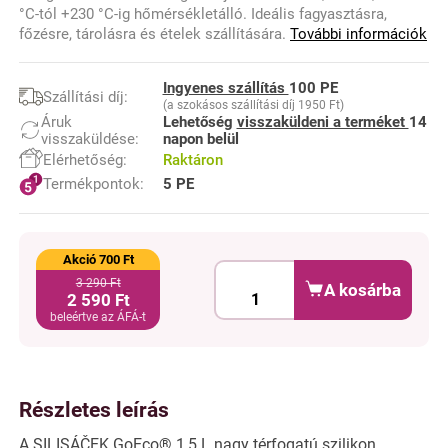
°C-tól +230 °C-ig hőmérsékletálló. Ideális fagyasztásra,
főzésre, tárolásra és ételek szállítására.
További információk
Ingyenes szállítás
100 PE
Szállítási díj:
(a szokásos szállítási díj 1950 Ft)
Áruk
Lehetőség
visszaküldeni a terméket
14
visszaküldése:
napon belül
Elérhetőség:
Raktáron
Termékpontok:
5 PE
Akció 700 Ft
3 290 Ft
A kosárba
2 590 Ft
beleértve az ÁFÁ-t
Részletes leírás
A SILISÁČEK GoEco® 1,5 L nagy térfogatú szilikon