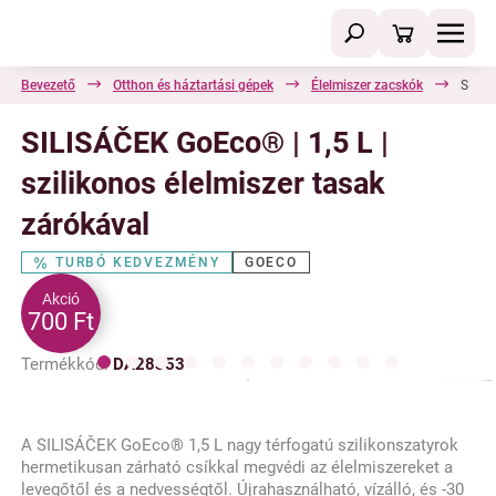
Bevezető
Otthon és háztartási gépek
Élelmiszer zacskók
SILIS
SILISÁČEK GoEco® | 1,5 L |
szilikonos élelmiszer tasak
zárókával
TURBÓ KEDVEZMÉNY
GOECO
Akció
700 Ft
Termékkód:
DA28353
A SILISÁČEK GoEco® 1,5 L nagy térfogatú szilikonszatyrok
hermetikusan zárható csíkkal megvédi az élelmiszereket a
levegőtől és a nedvességtől. Újrahasználható, vízálló, és -30