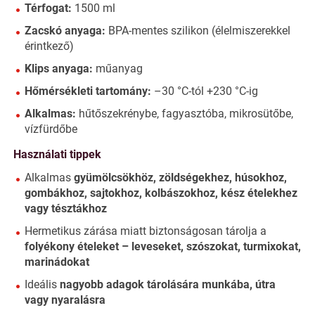
Térfogat:
1500 ml
Zacskó anyaga:
BPA-mentes szilikon (élelmiszerekkel
érintkező)
Klips anyaga:
műanyag
Hőmérsékleti tartomány:
–30 °C-tól +230 °C-ig
Alkalmas:
hűtőszekrénybe, fagyasztóba, mikrosütőbe,
vízfürdőbe
Használati tippek
Alkalmas
gyümölcsökhöz, zöldségekhez, húsokhoz,
gombákhoz, sajtokhoz, kolbászokhoz, kész ételekhez
vagy tésztákhoz
Hermetikus zárása miatt biztonságosan tárolja a
folyékony ételeket – leveseket, szószokat, turmixokat,
marinádokat
Ideális
nagyobb adagok tárolására munkába, útra
vagy nyaralásra