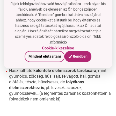
fájlok feldolgozásához való hozzájárulására - ezek olyan kis
fájlok, amelyek ideiglenesen az Ön böngészőjében
tárolódnak. A "Rendben" gombra kattintva hozzájárul
ahhoz, hogy cookie-kat állítsunk be, hogy értelmes és
hasznos szolgáltatásokat nyújthassunk az Ön adatai
alapján. Hozzájárulását bármikor megváltoztathatja a
személyes adatok feldolgozásáról szóló oldalon.
Több
információ
Cookie-k kezelése
Mindent elutasítani
Rendben
1500 ml-es térfogat
Használható
különféle élelmiszerek tárolására
, mint
gyümölcs, zöldség, hús, sajt, felvágott, hal, gomba,
diófélék, tészta, hüvelyesek, de
folyékony
élelmiszerekhez is
, pl. levesek, szószok,
gyümölcslevek...(a légmentes zárásnak köszönhetően a
folyadékok nem ömlenek ki)