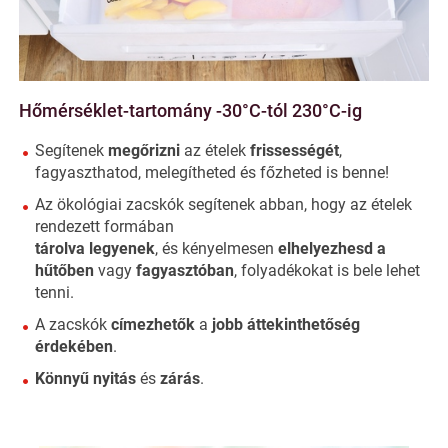
Hőmérséklet-tartomány -30°C-tól 230°C-ig
Segítenek
megőrizni
az ételek
frissességét
,
fagyaszthatod, melegítheted és főzheted is benne!
Az ökológiai zacskók segítenek abban, hogy az ételek
rendezett formában
tárolva legyenek
, és kényelmesen
elhelyezhesd a
hűtőben
vagy
fagyasztóban
, folyadékokat is bele lehet
tenni.
A zacskók
címezhetők
a
jobb áttekinthetőség
érdekében
.
Könnyű nyitás
és
zárás
.