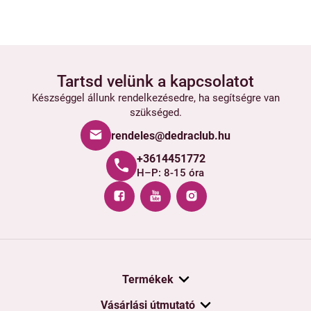
Tartsd velünk a kapcsolatot
Készséggel állunk rendelkezésedre, ha segítségre van
szükséged.
rendeles@dedraclub.hu
+3614451772
H–P: 8-15 óra
Termékek
Vásárlási útmutató