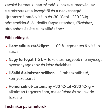
zacskó hermetikusan záródó klipszével megvédi az
élelmiszereket a levegőtől és a nedvességtől.
Újrahasználható, vízálló és -30 °C-tól +230 °C-ig
hőmérséklet-álló. Ideális fagyasztáshoz, főzéshez,
tároláshoz és ételek szállításához.
Főbb előnyök
Hermetikus záróklipsz
– 100 % légmentes & vízálló
zárás
Nagy térfogat 1,5 L
– tökéletes nagyobb mennyiségű
nyersanyagokhoz és kész ételekhez
Hőálló élelmiszer szilikon
– újrahasználható,
környezetbarát
Hőmérséklet-tartomány –30 °C-tól +230 °C-ig
–
alkalmas fagyasztásra, melegítésre és sous-vide
főzésre
Technikai paraméterek