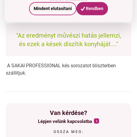
fegyverek tuskóinak és kiváló művészi és dekoratív
Mindent elutasítani
Rendben
tárgyak készítésére...
"Az eredményt művészi hatás jellemzi,
és ezek a kések díszítik konyháját...."
A SAKAI PROFESSIONAL kés sorozatot bliszterben
szállítjuk.
Van kérdése?
Lépjen velünk kapcsolatba
OSSZA MEG: