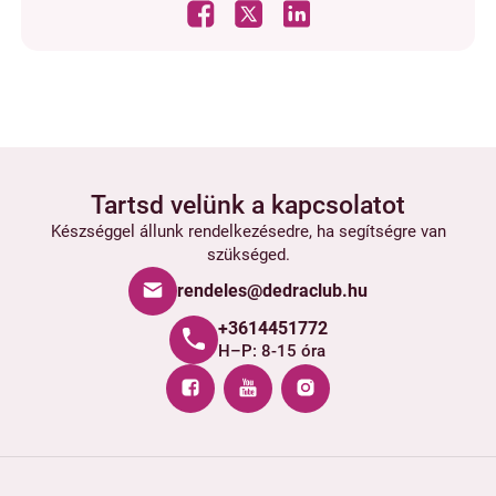
Tartsd velünk a kapcsolatot
Készséggel állunk rendelkezésedre, ha segítségre van
szükséged.
rendeles@dedraclub.hu
+3614451772
H–P: 8-15 óra