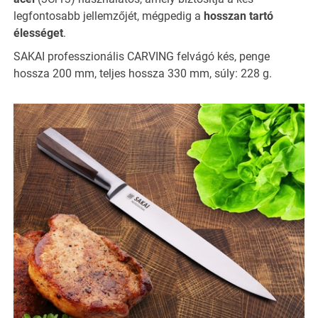
legfontosabb jellemzőjét, mégpedig a
hosszan tartó
élességet
.
SAKAI professzionális CARVING felvágó kés, penge
hossza 200 mm, teljes hossza 330 mm, súly: 228 g.