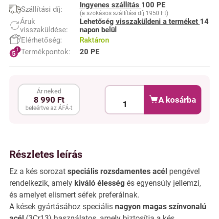
Ingyenes szállítás
100 PE
Szállítási díj:
(a szokásos szállítási díj 1950 Ft)
Áruk
Lehetőség
visszaküldeni a terméket
14
visszaküldése:
napon belül
Elérhetőség:
Raktáron
Termékpontok:
20 PE
Ár neked
A kosárba
8 990 Ft
beleértve az ÁFÁ-t
Részletes leírás
Ez a kés sorozat
speciális rozsdamentes acél
pengével
rendelkezik, amely
kiváló élesség
és egyensúly jellemzi,
és amelyet elismert séfek preferálnak.
A kések gyártásához speciális
nagyon magas színvonalú
acél
(3Cr13) használatos, amely biztosítja a kés