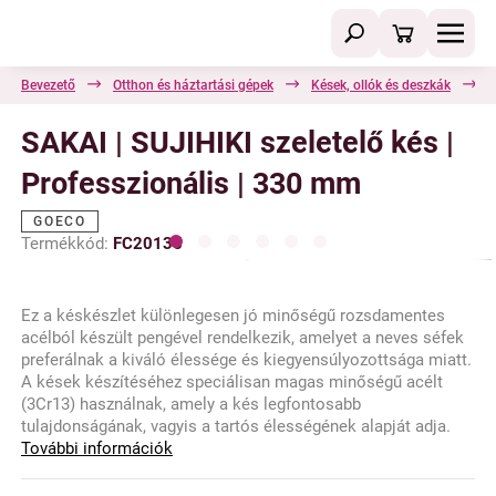
Bevezető
Otthon és háztartási gépek
Kések, ollók és deszkák
S
SAKAI | SUJIHIKI szeletelő kés |
Professzionális | 330 mm
GOECO
Termékkód:
FC20135
Ez a késkészlet különlegesen jó minőségű rozsdamentes
acélból készült pengével rendelkezik, amelyet a neves séfek
preferálnak a kiváló élessége és kiegyensúlyozottsága miatt.
A kések készítéséhez speciálisan magas minőségű acélt
(3Cr13) használnak, amely a kés legfontosabb
tulajdonságának, vagyis a tartós élességének alapját adja.
További információk