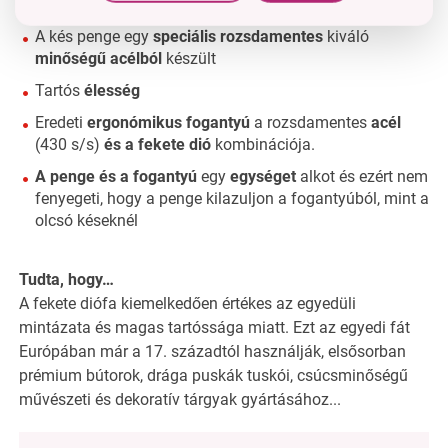
A kés penge egy
speciális rozsdamentes
kiváló
minőségű acélból
készült
Tartós
élesség
Eredeti
ergonómikus fogantyú
a rozsdamentes
acél
(430 s/s)
és a fekete dió
kombinációja.
A penge és a fogantyú
egy
egységet
alkot és ezért nem
fenyegeti, hogy a penge kilazuljon a fogantyúból, mint a
olcsó késeknél
Tudta, hogy…
A fekete diófa kiemelkedően értékes az egyedüli
mintázata és magas tartóssága miatt. Ezt az egyedi fát
Európában már a 17. századtól használják, elsősorban
prémium bútorok, drága puskák tuskói, csúcsminőségű
művészeti és dekoratív tárgyak gyártásához...