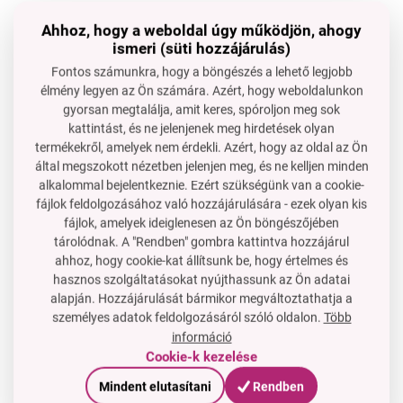
3. Hogyan kell ápolni a fekete dió fogantyút?
Ahhoz, hogy a weboldal úgy működjön, ahogy
Időnként élelmiszeripari olajjal kell kezelni, hogy
ismeri (süti hozzájárulás)
megőrizze fényét és ellenállását.
Fontos számunkra, hogy a böngészés a lehető legjobb
4. Milyen csomagolásban érkezik?
élmény legyen az Ön számára. Azért, hogy weboldalunkon
Szilárd bliszterben – elegáns ajándékra is alkalmas.
gyorsan megtalálja, amit keres, spóroljon meg sok
kattintást, és ne jelenjenek meg hirdetések olyan
termékekről, amelyek nem érdekli. Azért, hogy az oldal az Ön
által megszokott nézetben jelenjen meg, és ne kelljen minden
alkalommal bejelentkeznie. Ezért szükségünk van a cookie-
fájlok feldolgozásához való hozzájárulására - ezek olyan kis
fájlok, amelyek ideiglenesen az Ön böngészőjében
tárolódnak. A "Rendben" gombra kattintva hozzájárul
ahhoz, hogy cookie-kat állítsunk be, hogy értelmes és
hasznos szolgáltatásokat nyújthassunk az Ön adatai
alapján. Hozzájárulását bármikor megváltoztathatja a
személyes adatok feldolgozásáról szóló oldalon.
Több
információ
Cookie-k kezelése
Mindent elutasítani
Rendben
SAKAI PROFESSIONAL