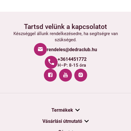
Tartsd velünk a kapcsolatot
Készséggel állunk rendelkezésedre, ha segítségre van
szükséged.
rendeles@dedraclub.hu
+3614451772
H–P: 8-15 óra
Termékek
Vásárlási útmutató