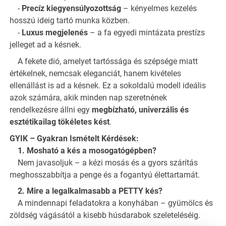
-
Precíz kiegyensúlyozottság
– kényelmes kezelés
hosszú ideig tartó munka közben.
-
Luxus megjelenés
– a fa egyedi mintázata prestízs
jelleget ad a késnek.
A fekete dió, amelyet tartóssága és szépsége miatt
értékelnek, nemcsak eleganciát, hanem kivételes
ellenállást is ad a késnek. Ez a sokoldalú modell ideális
azok számára, akik minden nap szeretnének
rendelkezésre állni egy
megbízható, univerzális és
esztétikailag tökéletes kést
.
GYIK – Gyakran Ismételt Kérdések:
1. Mosható a kés a mosogatógépben?
Nem javasoljuk – a kézi mosás és a gyors szárítás
meghosszabbítja a penge és a fogantyú élettartamát.
2. Mire a legalkalmasabb a PETTY kés?
A mindennapi feladatokra a konyhában – gyümölcs és
zöldség vágásától a kisebb húsdarabok szeleteléséig.