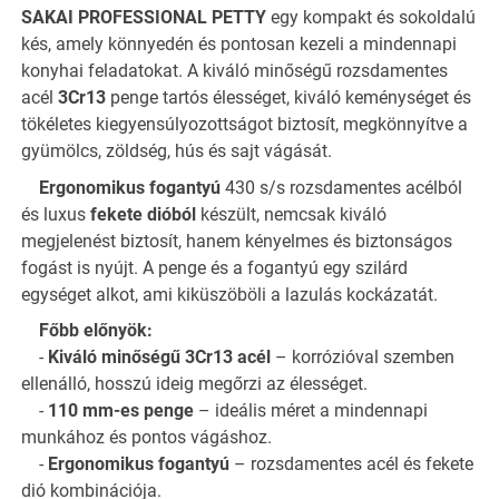
SAKAI PROFESSIONAL PETTY
egy kompakt és sokoldalú
kés, amely könnyedén és pontosan kezeli a mindennapi
konyhai feladatokat. A kiváló minőségű rozsdamentes
acél
3Cr13
penge tartós élességet, kiváló keménységet és
tökéletes kiegyensúlyozottságot biztosít, megkönnyítve a
gyümölcs, zöldség, hús és sajt vágását.
Ergonomikus fogantyú
430 s/s rozsdamentes acélból
és luxus
fekete dióból
készült, nemcsak kiváló
megjelenést biztosít, hanem kényelmes és biztonságos
fogást is nyújt. A penge és a fogantyú egy szilárd
egységet alkot, ami kiküszöböli a lazulás kockázatát.
Főbb előnyök:
-
Kiváló minőségű 3Cr13 acél
– korrózióval szemben
ellenálló, hosszú ideig megőrzi az élességet.
-
110 mm-es penge
– ideális méret a mindennapi
munkához és pontos vágáshoz.
-
Ergonomikus fogantyú
– rozsdamentes acél és fekete
dió kombinációja.