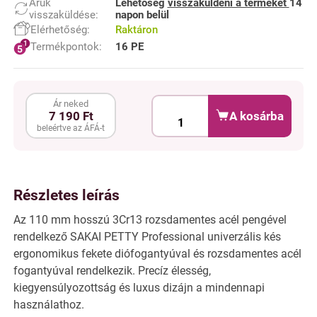
Áruk
Lehetőség
visszaküldeni a terméket
14
visszaküldése:
napon belül
Elérhetőség:
Raktáron
Termékpontok:
16 PE
Ár neked
A kosárba
7 190 Ft
beleértve az ÁFÁ-t
Részletes leírás
Az 110 mm hosszú 3Cr13 rozsdamentes acél pengével
rendelkező SAKAI PETTY Professional univerzális kés
ergonomikus fekete diófogantyúval és rozsdamentes acél
fogantyúval rendelkezik. Precíz élesség,
kiegyensúlyozottság és luxus dizájn a mindennapi
használathoz.