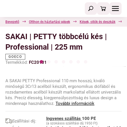
Bevezető
Otthon és háztartási gépek
Kések, ollók és deszkák
S
SAKAI | PETTY többcélú kés |
Professional | 225 mm
GOECO
Termékkód:
FC20131
A SAKAI PETTY Professional 110 mm hosszú, kiváló
minőségű 3Cr13 acélból készült, ergonomikus diófából és
rozsdamentes acélból készült markolattal ellátott univerzális
kés. Precíz élesség, kiegyensúlyozottság és luxus design a
mindennapi használathoz.
További információk
Ingyenes szállítás
100 PE
Szállítási díj:
(a szokásos szállítási díj 1950 Ft)