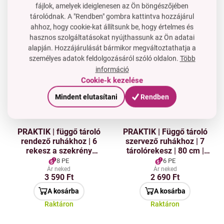
fájlok, amelyek ideiglenesen az Ön böngészőjében
A kosárba
A kosárba
tárolódnak. A "Rendben" gombra kattintva hozzájárul
Raktáron
Raktáron
ahhoz, hogy cookie-kat állítsunk be, hogy értelmes és
hasznos szolgáltatásokat nyújthassunk az Ön adatai
PRAKTIK | 4 db-os
GoEco® | Háromszintes
alapján. Hozzájárulását bármikor megváltoztathatja a
multifunkciós akasztó
bambusz ruhaszárító 11
készlet forgatható
erős rúddal | szélessége
személyes adatok feldolgozásáról szóló oldalon.
Több
horoggal, DUO
105 cm
5 PE
60 PE
információ
felfüggesztéssel és
Ár neked
Ár neked
Cookie-k kezelése
2 190 Ft
26 690 Ft
kiegészítők számára füllel.
Mindent elutasítani
Rendben
A kosárba
A kosárba
Raktáron
Raktáron
PRAKTIK | függő tároló
PRAKTIK | Függő tároló
rendező ruhákhoz | 6
szervező ruhákhoz | 7
rekesz a szekrény
tárolórekesz | 80 cm |
akasztójára | 121 cm |
szürke
8 PE
6 PE
szürke
Ár neked
Ár neked
3 590 Ft
2 690 Ft
A kosárba
A kosárba
Raktáron
Raktáron