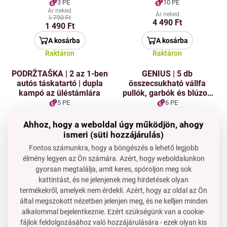
ruhásszekrényben
3 PE
10 PE
Ár neked
Ár neked
1 790 Ft
4 490 Ft
1 490 Ft
A kosárba
A kosárba
Raktáron
Raktáron
PODRŽTAŠKA | 2 az 1-ben
GENIUS | 5 db
autós táskatartó | dupla
összecsukható vállfa
kampó az üléstámlára
pullók, garbók és blúzok
számára, amelyek nem
5 PE
6 PE
nyújtják meg a
Ár neked
Ár neked
3 590 Ft
nyakkivágást
2 390 Ft
Ahhoz, hogy a weboldal úgy működjön, ahogy
2 690 Ft
ismeri (süti hozzájárulás)
A kosárba
A kosárba
Fontos számunkra, hogy a böngészés a lehető legjobb
Raktáron
Raktáron
élmény legyen az Ön számára. Azért, hogy weboldalunkon
gyorsan megtalálja, amit keres, spóroljon meg sok
GoEco® | bambusz
GENIUS | Teleszkópos
kattintást, és ne jelenjenek meg hirdetések olyan
némaként szolgáló állvány
nadrágakasztó | 5 kar |
termékekről, amelyek nem érdekli. Azért, hogy az oldal az Ön
– törölközők és ruhák
helységmegtakarítás a
által megszokott nézetben jelenjen meg, és ne kelljen minden
állvány | 3 kar | magasság
szekrényben
32 PE
8 PE
alkalommal bejelentkeznie. Ezért szükségünk van a cookie-
82 cm
Ár neked
Ár neked
14 290 Ft
3 590 Ft
fájlok feldolgozásához való hozzájárulására - ezek olyan kis