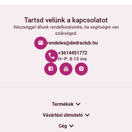
Tartsd velünk a kapcsolatot
Készséggel állunk rendelkezésedre, ha segítségre van
szükséged.
rendeles@dedraclub.hu
+3614451772
H–P: 8-15 óra
Termékek
Vásárlási útmutató
Cég