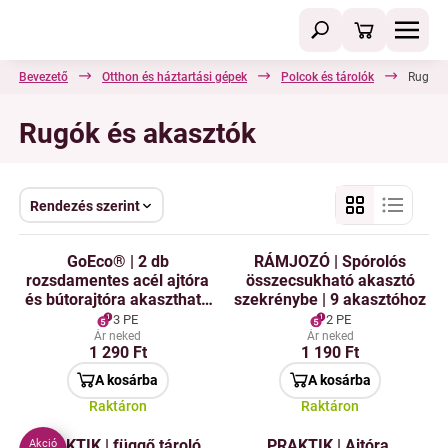
Bevezető
Otthon és háztartási gépek
Polcok és tárolók
Rugók 
Rugók és akasztók
Rendezés szerint
GoEco® | 2 db
RÁMJOZÓ | Spórolós
rozsdamentes acél ajtóra
összecsukható akasztó
és bútorajtóra akasztható
szekrénybe | 9 akasztóhoz
horgok
3 PE
2 PE
Ár neked
Ár neked
1 290 Ft
1 190 Ft
A kosárba
A kosárba
Raktáron
Raktáron
PRAKTIK | függő tároló
PRAKTIK | Ajtóra,
Akció