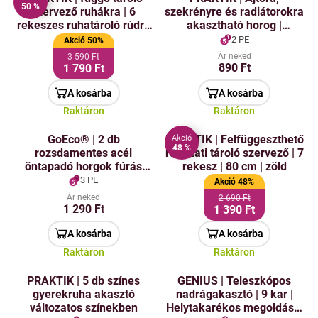
50 %
szervező ruhákra | 6
szekrényre és radiátorokra
rekeszes ruhatároló rúdra
akasztható horog |
a szekrényhez | 121 cm |
univerzális használat | 2 db
2 PE
Akció 50%
zöld
| 7 cm
Ár neked
3 590 Ft
890 Ft
1 790 Ft
A kosárba
A kosárba
Raktáron
Raktáron
GoEco® | 2 db
PRAKTIK | Felfüggeszthető
Akció
48 %
rozsdamentes acél
ruházati tároló szervező | 7
öntapadó horgok fúrás
rekesz | 80 cm | zöld
nélkül
3 PE
Akció 48%
Ár neked
2 690 Ft
1 290 Ft
1 390 Ft
A kosárba
A kosárba
Raktáron
Raktáron
PRAKTIK | 5 db színes
GENIUS | Teleszkópos
gyerekruha akasztó
nadrágakasztó | 9 kar |
változatos színekben
Helytakarékos megoldás a