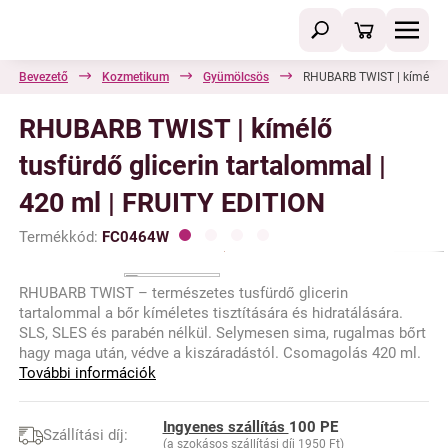
Bevezető
Kozmetikum
Gyümölcsös
RHUBARB TWIST | kímélő tu
RHUBARB TWIST | kímélő
tusfürdő glicerin tartalommal |
420 ml | FRUITY EDITION
Termékkód:
FC0464W
RHUBARB TWIST – természetes tusfürdő glicerin
tartalommal a bőr kíméletes tisztítására és hidratálására.
SLS, SLES és parabén nélkül. Selymesen sima, rugalmas bőrt
hagy maga után, védve a kiszáradástól. Csomagolás 420 ml.
További információk
Ingyenes szállítás
100 PE
Szállítási díj:
(a szokásos szállítási díj 1950 Ft)