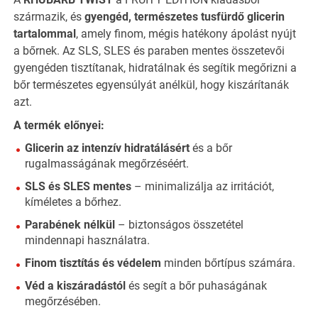
származik, és
gyengéd, természetes tusfürdő glicerin
tartalommal
, amely finom, mégis hatékony ápolást nyújt
a bőrnek. Az SLS, SLES és paraben mentes összetevői
gyengéden tisztítanak, hidratálnak és segítik megőrizni a
bőr természetes egyensúlyát anélkül, hogy kiszárítanák
azt.
A termék előnyei:
Glicerin az intenzív hidratálásért
és a bőr
rugalmasságának megőrzéséért.
SLS és SLES mentes
– minimalizálja az irritációt,
kíméletes a bőrhez.
Parabének nélkül
– biztonságos összetétel
mindennapi használatra.
Finom tisztítás és védelem
minden bőrtípus számára.
Véd a kiszáradástól
és segít a bőr puhaságának
megőrzésében.