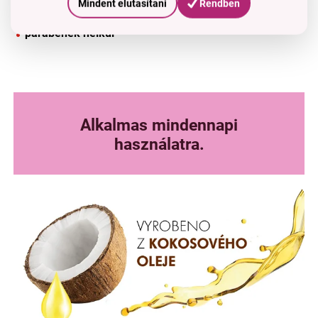
Mindent elutasítani
Rendben
SLS és SLES mentes -
kíméletesebb a bőr számára
parabének nélkül
Alkalmas mindennapi
használatra.