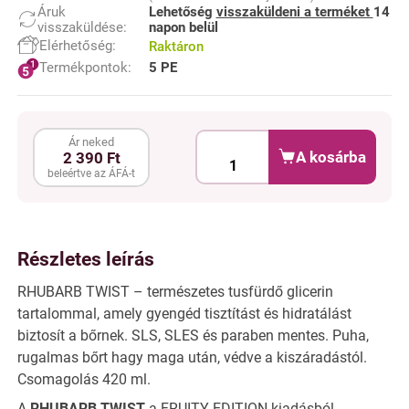
Áruk
Lehetőség
visszaküldeni a terméket
14
visszaküldése:
napon belül
Elérhetőség:
Raktáron
Termékpontok:
5 PE
Ár neked
A kosárba
2 390 Ft
beleértve az ÁFÁ-t
Részletes leírás
RHUBARB TWIST – természetes tusfürdő glicerin
tartalommal, amely gyengéd tisztítást és hidratálást
biztosít a bőrnek. SLS, SLES és paraben mentes. Puha,
rugalmas bőrt hagy maga után, védve a kiszáradástól.
Csomagolás 420 ml.
A
RHUBARB TWIST
a FRUITY EDITION kiadásból