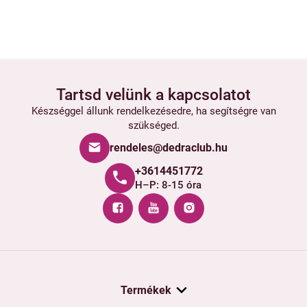
Tartsd velünk a kapcsolatot
Készséggel állunk rendelkezésedre, ha segítségre van
szükséged.
rendeles@dedraclub.hu
+3614451772
H–P: 8-15 óra
Termékek