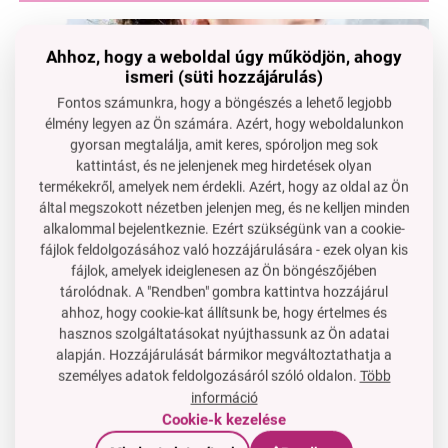
Ahhoz, hogy a weboldal úgy működjön, ahogy
ismeri (süti hozzájárulás)
Fontos számunkra, hogy a böngészés a lehető legjobb
élmény legyen az Ön számára. Azért, hogy weboldalunkon
gyorsan megtalálja, amit keres, spóroljon meg sok
kattintást, és ne jelenjenek meg hirdetések olyan
termékekről, amelyek nem érdekli. Azért, hogy az oldal az Ön
által megszokott nézetben jelenjen meg, és ne kelljen minden
alkalommal bejelentkeznie. Ezért szükségünk van a cookie-
fájlok feldolgozásához való hozzájárulására - ezek olyan kis
fájlok, amelyek ideiglenesen az Ön böngészőjében
tárolódnak. A "Rendben" gombra kattintva hozzájárul
ahhoz, hogy cookie-kat állítsunk be, hogy értelmes és
hasznos szolgáltatásokat nyújthassunk az Ön adatai
Gyengéd
ápolás
, amely
kényezteti
és védi
bőrét
a
alapján. Hozzájárulását bármikor megváltoztathatja a
személyes adatok feldolgozásáról szóló oldalon.
Több
kiszáradástól.
információ
glicerin
biztosítja a
intenzív hidratációt
, és a bőr
Cookie-k kezelése
rugalmas
és
sima
marad