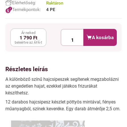
Elérhetőség:
Raktáron
Termékpontok:
4 PE
Ár neked
A kosárba
1 790 Ft
beleértve az ÁFÁ-t
Részletes leírás
A különböző színű hajcsipeszek segítenek megzabolázni
az engedetlen hajat, ezekkel játékos frizurákat
készíthetsz.
12 darabos hajcsipesz készlet pöttyös mintával, fényes
műanyagból, színek keveréke. Egy darab átmérője 2,5 cm.