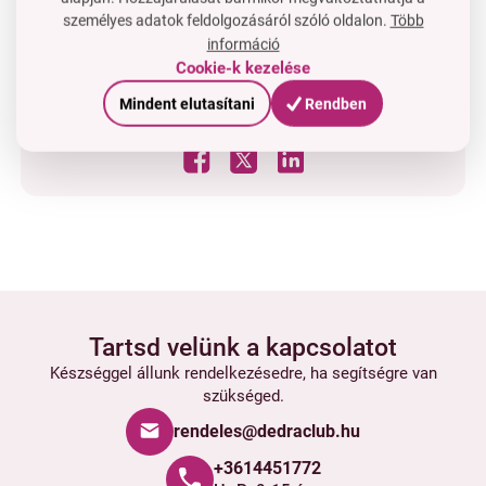
személyes adatok feldolgozásáról szóló oldalon.
Több
információ
Van kérdése?
Cookie-k kezelése
Lépjen velünk kapcsolatba
Mindent elutasítani
Rendben
OSSZA MEG:
Tartsd velünk a kapcsolatot
Készséggel állunk rendelkezésedre, ha segítségre van
szükséged.
rendeles@dedraclub.hu
+3614451772