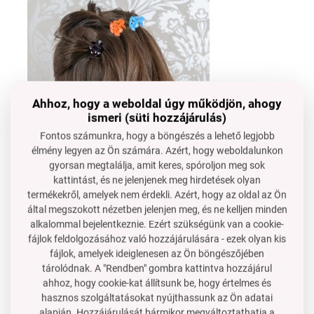
Ahhoz, hogy a weboldal úgy működjön, ahogy
ismeri (süti hozzájárulás)
Fontos számunkra, hogy a böngészés a lehető legjobb
élmény legyen az Ön számára. Azért, hogy weboldalunkon
gyorsan megtalálja, amit keres, spóroljon meg sok
kattintást, és ne jelenjenek meg hirdetések olyan
termékekről, amelyek nem érdekli. Azért, hogy az oldal az Ön
által megszokott nézetben jelenjen meg, és ne kelljen minden
alkalommal bejelentkeznie. Ezért szükségünk van a cookie-
fájlok feldolgozásához való hozzájárulására - ezek olyan kis
fájlok, amelyek ideiglenesen az Ön böngészőjében
tárolódnak. A "Rendben" gombra kattintva hozzájárul
ahhoz, hogy cookie-kat állítsunk be, hogy értelmes és
hasznos szolgáltatásokat nyújthassunk az Ön adatai
alapján. Hozzájárulását bármikor megváltoztathatja a