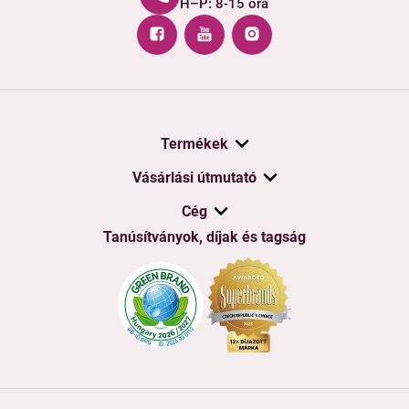
H–P: 8-15 óra
Termékek
Vásárlási útmutató
Cég
Tanúsítványok, díjak és tagság