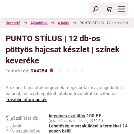
Bevezető
Ajándékok
A hajra
PUNTO STÍLUS | 12 db-os pöttyös h
PUNTO STÍLUS | 12 db-os
pöttyös hajcsat készlet | színek
keveréke
Termékkód:
DA4254
A színes hajcsatok segítenek megzabolázni az engedetlen
hajadat, és segítségükkel játékos frizurákat készíthetsz.
További információk
Ingyenes szállítás
100 PE
Szállítási díj:
(a szokásos szállítási díj 1950 Ft)
Áruk
Lehetőség
visszaküldeni a terméket
14
visszaküldése:
napon belül