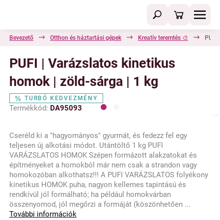
Bevezető
Otthon és háztartási gépek
Kreatív teremtés 🎨
PUFI 
PUFI | Varázslatos kinetikus
homok | zöld-sárga | 1 kg
TURBÓ KEDVEZMÉNY
Termékkód:
DA95093
Cseréld ki a "hagyományos" gyurmát, és fedezz fel egy
teljesen új alkotási módot. Utántöltő 1 kg PUFI
VARÁZSLATOS HOMOK Szépen formázott alakzatokat és
építményeket a homokból már nem csak a strandon vagy
homokozóban alkothatsz!!! A PUFI VARÁZSLATOS folyékony
kinetikus HOMOK puha, nagyon kellemes tapintású és
rendkívül jól formálható; ha például homokvárban
összenyomod, jól megőrzi a formáját (köszönhetően ...
További információk