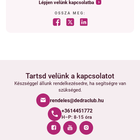
Lépjen velünk kapcsolatba
OSSZA MEG:
Tartsd velünk a kapcsolatot
Készséggel állunk rendelkezésedre, ha segítségre van
szükséged.
rendeles@dedraclub.hu
+3614451772
H–P: 8-15 óra