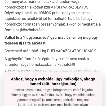
építményeket már nem csak a strandon vagy
homokozóban alkothatsz!!! A PUFI VARÁZSLATOS
folyékony kinetikus HOMOK puha, nagyon kellemes
tapintású, és rendkívül jól formálható, ha például egy
homokozó formában összenyomják, akkor jól megtartja a
formáját (köszönhetően ...
Váltsd le a "hagyományos" gyurmát, és ismerj meg egy
teljesen új fajta alkotást.
Cserélhető utántöltő 1 kg PUFI VARÁZSLATOS HOMOK
A gyönyörű formák és építmények már nem csak a
strandon vagy homokozóban alkothatók!!!
A PUFI VARÁZSLATOS folyékony kinetikus HOMOK puha,
nagyon
kellemes tapintású
, és rendkívül jól formálható,
Ahhoz, hogy a weboldal úgy működjön, ahogy
ha például egy homokozó formában összenyomják,
jól
ismeri (süti hozzájárulás)
megtartja a formáját
(a nedvességének köszönhetően a
Fontos számunkra, hogy a böngészés a lehető legjobb
homokozó formák sosem szétesnek, és a homok
nem
élmény legyen az Ön számára. Azért, hogy weboldalunkon
gyorsan megtalálja, amit keres, spóroljon meg sok
csinál rendetlenséget
).
kattintást, és ne jelenjenek meg hirdetések olyan