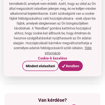
Különleges tulajdonságainak köszönhetően benti
termékekről, amelyek nem érdekli. Azért, hogy az oldal az Ön
használatra is alkalmas, ahol nem csinál rendetlenséget,
által megszokott nézetben jelenjen meg, és ne kelljen minden
és a gyerekek így akár csúnya időben is játszhatnak
alkalommal bejelentkeznie. Ezért szükségünk van a cookie-
„homokozóban”.
fájlok feldolgozásához való hozzájárulására - ezek olyan kis
fájlok, amelyek ideiglenesen az Ön böngészőjében
A folyékony - kinetikus homok előnyei:
tárolódnak. A "Rendben" gombra kattintva hozzájárul
• támogatja a finommotorikát
ahhoz, hogy cookie-kat állítsunk be, hogy értelmes és
• fejleszti a képzelőerőt és a fantáziát
hasznos szolgáltatásokat nyújthassunk az Ön adatai
• fejleszti a térbeli gondolkodást
alapján. Hozzájárulását bármikor megváltoztathatja a
• a homok nem hagy szemetet
személyes adatok feldolgozásáról szóló oldalon.
Több
• sosem szárad ki
információ
Cookie-k kezelése
• az idő múlásával sem veszít a tulajdonságaiból
• a gyerekek akár kedvezőtlen időjárás mellett is
Mindent elutasítani
Rendben
játszhatnak vele
Van kérdése?