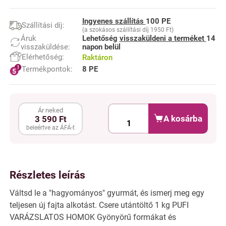
Ingyenes szállítás
100 PE
Szállítási díj:
(a szokásos szállítási díj 1950 Ft)
Áruk
Lehetőség
visszaküldeni a terméket
14
visszaküldése:
napon belül
Elérhetőség:
Raktáron
Termékpontok:
8 PE
Ár neked
A kosárba
3 590 Ft
beleértve az ÁFÁ-t
Részletes leírás
Váltsd le a "hagyományos" gyurmát, és ismerj meg egy
teljesen új fajta alkotást. Csere utántöltő 1 kg PUFI
VARÁZSLATOS HOMOK Gyönyörű formákat és