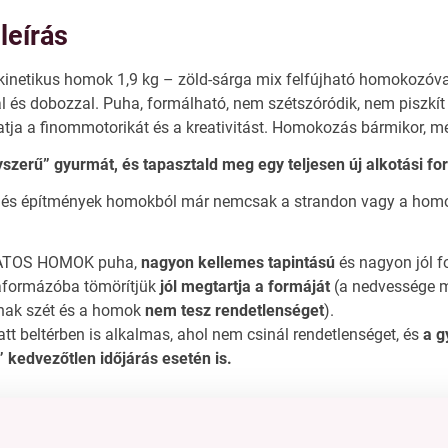
leírás
kinetikus homok 1,9 kg – zöld-sárga mix felfújható homokozóva
 és dobozzal. Puha, formálható, nem szétszóródik, nem piszkí
tja a finommotorikát és a kreativitást. Homokozás bármikor, mé
yszerű” gyurmát, és tapasztald meg egy teljesen új alkotási fo
 és építmények homokból már nemcsak a strandon vagy a ho
ATOS HOMOK puha,
nagyon kellemes tapintású
és nagyon jól f
aformázóba tömörítjük
jól megtartja a formáját
(a nedvessége m
nak szét és a homok
nem tesz rendetlenséget
).
tt beltérben is alkalmas, ahol nem csinál rendetlenséget, és
a g
kedvezőtlen időjárás esetén is.
:
nommotorikát
lőerőt és a fantáziát