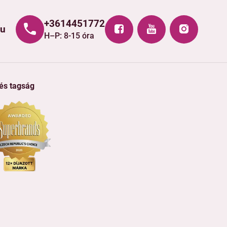
+3614451772
hu
H–P: 8-15 óra
 és tagság