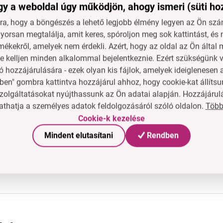
y a weboldal úgy működjön, ahogy ismeri (süti ho
li gondolkodást
gy rendetlenséget
a, hogy a böngészés a lehető legjobb élmény legyen az Ön szám
 ki
orsan megtalálja, amit keres, spóroljon meg sok kattintást, és 
ít a tulajdonságából
mékekről, amelyek nem érdekli. Azért, hogy az oldal az Ön álta
kedvezőtlen időjárás esetén is játszhatnak
ne kelljen minden alkalommal bejelentkeznie. Ezért szükségünk v
 hozzájárulására - ezek olyan kis fájlok, amelyek ideiglenese
ma:
ben" gombra kattintva hozzájárul ahhoz, hogy cookie-kat állítsu
ikus zárható dobozban, tartalmaz színes kinetikus homokot (súly
zolgáltatásokat nyújthassunk az Ön adatai alapján. Hozzájárul
ázót, felfújható homokozót 62 x 45 x 7,5 cm méretben és kézi 
Több
thatja a személyes adatok feldolgozásáról szóló oldalon.
kozó pumpával 199 Kč értékben INGYEN !
Cookie-k kezelése
ító dobozzal 99 Kč értékben.
Mindent elutasítani
Rendben
sz 28 x h 19 x v 15,5 cm. Csomag súlya: 2,4 kg.
tozás a formaformázókban, felfújható homokozóval és pumpáva