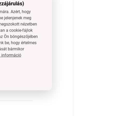
zzájárulás)
ára. Azért, hogy
ne jelenjenek meg
l megszokott nézetben
an a cookie-fájlok
n az Ön böngészőjében
nk be, hogy értelmes
a kb. 1,9 kg),
ását bármikor
pumpát.
 információ
l fenntartva.