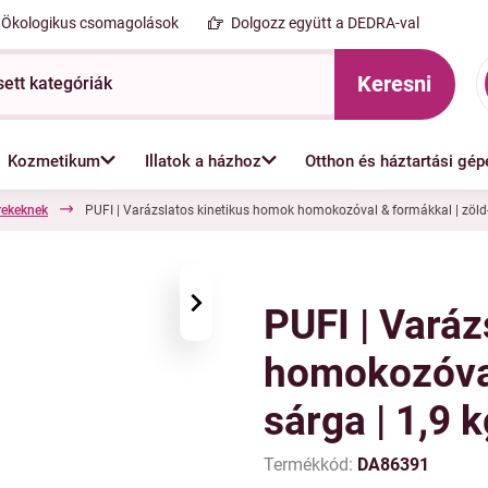
Ökologikus csomagolások
Dolgozz együtt a DEDRA-val
Keresni
Kozmetikum
Illatok a házhoz
Otthon és háztartási gép
rekeknek
PUFI | Varázslatos kinetikus homok homokozóval & formákkal | zöld-
›
PUFI | Vará
homokozóval
sárga | 1,9 
Termékkód:
DA86391