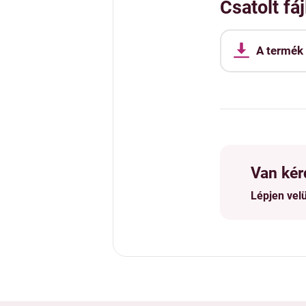
Csatolt fáj
A termék
Van kér
Lépjen vel