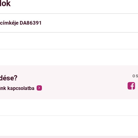
lok
 címkéje DA86391
dése?
O
ünk kapcsolatba