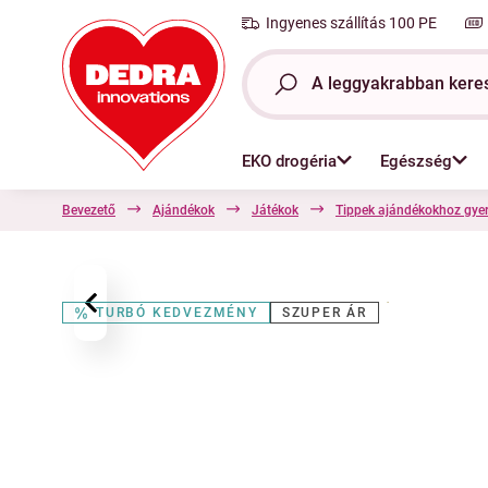
Ingyenes szállítás 100 PE
EKO drogéria
Egészség
Bevezető
Ajándékok
Játékok
Tippek ajándékokhoz gye
‹
TURBÓ KEDVEZMÉNY
SZUPER ÁR