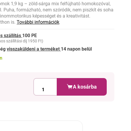
omok 1,9 kg – zöld-sárga mix felfújható homokozóval,
 Puha, formázható, nem szóródik, nem piszkít és soha
inommotorikus képességet és a kreativitást.
thon is.
További információk
s szállítás
100 PE
os szállítási díj 1950 Ft)
ség
visszaküldeni a terméket
14 napon belül
on
A kosárba