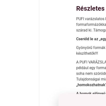
Részletes 
PUFI varázslatos 
formaformázókkal
szárad ki. Támoga
Cseréld le az „eg
Gyönyörű formák
készíthetők!!!
A PUFI VARÁZSL
például egy form
soha nem szóród
Tulajdonságai mia
„homokozhatnak” 
A homok előnyei
• támogatja a fi
• fejleszti a képze