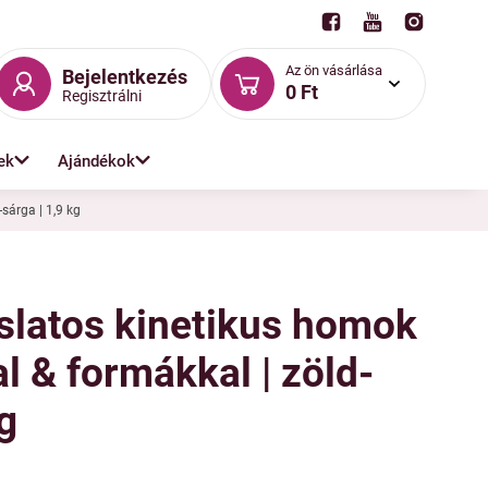
Az ön vásárlása
Bejelentkezés
0 Ft
Regisztrálni
ek
Ajándékok
sárga | 1,9 kg
zslatos kinetikus homok
 & formákkal | zöld-
kg