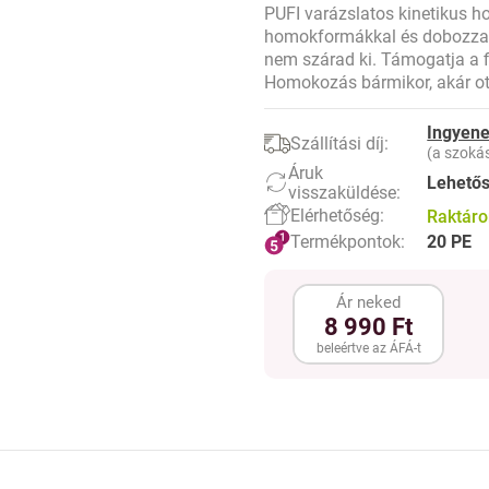
PUFI varázslatos kinetikus h
homokformákkal és dobozzal.
nem szárad ki. Támogatja a f
Homokozás bármikor, akár ot
Ingyene
Szállítási díj:
(a szokás
Áruk
Lehető
visszaküldése:
Elérhetőség:
Raktár
Termékpontok:
20 PE
Ár neked
8 990 Ft
beleértve az ÁFÁ-t