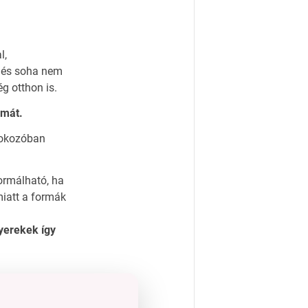
l,
t és soha nem
g otthon is.
rmát.
mokozóban
ormálható, ha
iatt a formák
yerekek így