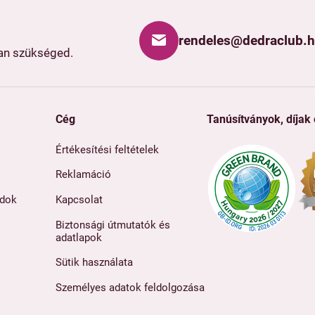
rendeles@dedraclub.
van szükséged.
Cég
Tanúsítványok, díjak
Értékesítési feltételek
Reklamáció
ódok
Kapcsolat
Biztonsági útmutatók és
adatlapok
Sütik használata
Személyes adatok feldolgozása