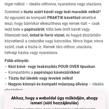
lógar nélkül – ideális otthonra, nyaralásra vagy utazásra.
Szereted a
tiszta szűrt kávét vagy teát maradék nélkül
?
Az egyszerű és kompakt
PRAKTIK kávéfőző
lehetővé
teszi, hogy bármikor elkészíthess egy remek italt – csak
tedd bele a
papírszűrőt
, tölts bele őrölt kávét vagy
filterezett teát,
öntsd le forró vízzel
, és hagyd átszűrődni
közvetlenül a csészébe vagy kancsóba. Nincs lógar, nincs
szűrő, csak a tiszta íz. Remek társ otthon, utazásra,
hétvégi házba vagy nyaralásra.
Főbb előnyök:
–
Kézi kávé- vagy teakészítés POUR OVER típusban
– Kompatibilis a
papíralapú kávészűrőkkel
–
Tiszta ital üledék vagy levelek nélkül
–
Nagyon könnyű és kompakt műanyag állvány
– ideális
utazáshoz
–
Könnyű használat és karbantartás
– mosogatógépben
Ahhoz, hogy a weboldal úgy működjön, ahogy
mosható
ismeri (süti hozzájárulás)
– Tökéletes a
őrölt kávé szerelmeseinek, akik nem