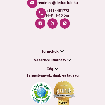
rendeles@dedraclub.hu
+3614451772
H–P: 8-15 óra
Termékek
Vásárlási útmutató
Cég
Tanúsítványok, díjak és tagság