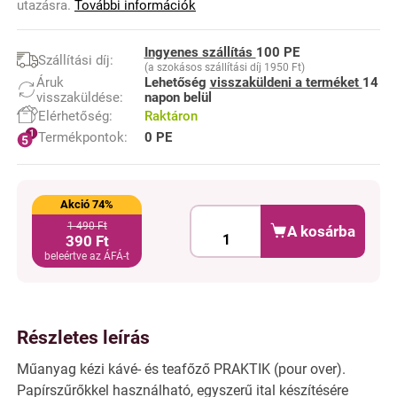
utazásra.
További információk
Ingyenes szállítás
100 PE
Szállítási díj:
(a szokásos szállítási díj 1950 Ft)
Áruk
Lehetőség
visszaküldeni a terméket
14
visszaküldése:
napon belül
Elérhetőség:
Raktáron
Termékpontok:
0 PE
Akció 74%
1 490 Ft
A kosárba
390 Ft
beleértve az ÁFÁ-t
Részletes leírás
Műanyag kézi kávé- és teafőző PRAKTIK (pour over).
Papírszűrőkkel használható, egyszerű ital készítésére