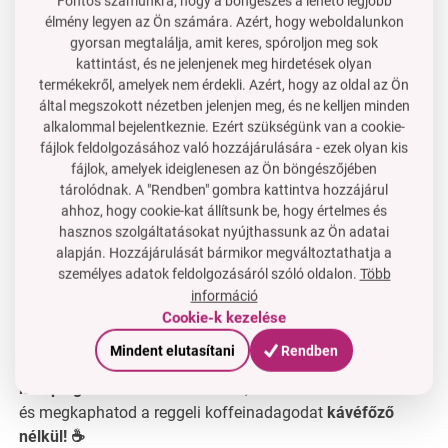
Fontos számunkra, hogy a böngészés a lehető legjobb
akarják, hogy lógar kerüljön a bögrébe
élmény legyen az Ön számára. Azért, hogy weboldalunkon
gyorsan megtalálja, amit keres, spóroljon meg sok
Műszaki paraméterek:
kattintást, és ne jelenjenek meg hirdetések olyan
– Méretek:
16 × 12 × 15 cm
termékekről, amelyek nem érdekli. Azért, hogy az oldal az Ön
– Anyag:
minőségi műanyag
által megszokott nézetben jelenjen meg, és ne kelljen minden
– Karbantartás:
mosogatógépben mosható
alkalommal bejelentkeznie. Ezért szükségünk van a cookie-
fájlok feldolgozásához való hozzájárulására - ezek olyan kis
GYIK – leggyakoribb kérdések:
fájlok, amelyek ideiglenesen az Ön böngészőjében
Milyen szűrő illik hozzá?
tárolódnak. A "Rendben" gombra kattintva hozzájárul
→ Szokásos
papíralapú kónikus szűrők (2–4-es méret)
ahhoz, hogy cookie-kat állítsunk be, hogy értelmes és
– elérhető minden boltban.
hasznos szolgáltatásokat nyújthassunk az Ön adatai
alapján. Hozzájárulását bármikor megváltoztathatja a
Használható tea készítésére is?
személyes adatok feldolgozásáról szóló oldalon.
Több
→ Igen – a filterbe öntsd bele a filterezett teát, és hagyd
információ
átszűrődni –
üledék nélkül az italban.
Cookie-k kezelése
TIPP:
Mindent elutasítani
Rendben
Remek minimalistikus megoldás
utazásra vagy
kempingezésre
– csak forró víz, szűrő és kedvenc kávé…
és megkaphatod a reggeli koffeinadagodat
kávéfőző
nélkül! ☕