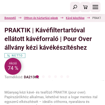
Bevezető
Otthon és háztartási gépek
Kávé készítése
PRAKTIK | 
PRAKTIK | Kávéfiltertartóval
ellátott kávéforraló | Pour Over
állvány kézi kávékészítéshez
NETTO
Akció
74 %
Termékkód:
DA21362
Műanyag kézi kávé- és teafőző PRAKTIK (pour over).
Papírszűrőkhöz alkalmas, lehetővé teszi a logar mentes ital
egyszerű elkészítését – ideális otthonra, nyaralásra és