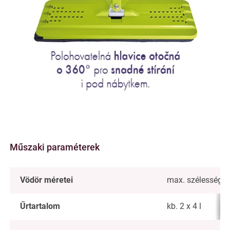
Műszaki paraméterek
Vödör méretei
max. szélesség 
Űrtartalom
kb. 2 x 4 l