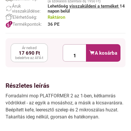
(a szokásos szállítási díj 1950 Ft)
Áruk
Lehetőség
visszaküldeni a terméket
14
visszaküldése:
napon belül
Elérhetőség:
Raktáron
Termékpontok:
36 PE
Ár neked
A kosárba
17 690 Ft
beleértve az ÁFÁ-t
Részletes leírás
Forradalmi mop PLATFORMER 2 az 1-ben, kétkamrás
vödrökkel - az egyik a mosáshoz, a másik a kicsavarásra.
Beépített kefe, leeresztő szelep és 2 mikroszálas huzat.
Takarítás ideg nélkül, gyorsan és hatékonyan.