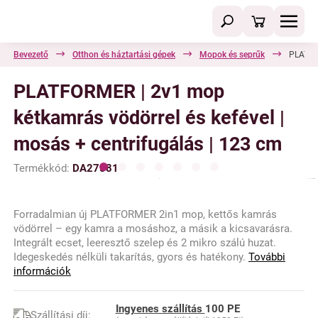
Bevezető
Otthon és háztartási gépek
Mopok és seprűk
PLATFOR
PLATFORMER | 2v1 mop
kétkamrás vödörrel és kefével |
mosás + centrifugálás | 123 cm
Termékkód:
DA27581
Forradalmian új PLATFORMER 2in1 mop, kettős kamrás
vödörrel – egy kamra a mosáshoz, a másik a kicsavarásra.
Integrált ecset, leeresztő szelep és 2 mikro szálú huzat.
Idegeskedés nélküli takarítás, gyors és hatékony.
További
információk
Ingyenes szállítás
100 PE
Szállítási díj: