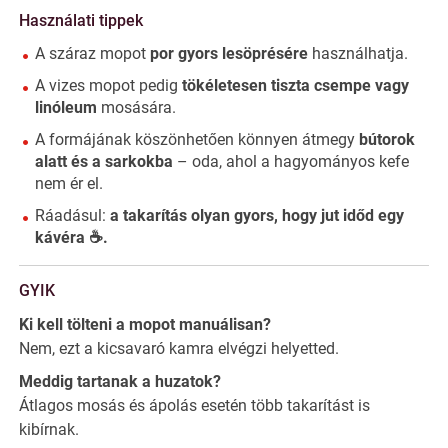
Használati tippek
A száraz mopot
por gyors lesöprésére
használhatja.
A vizes mopot pedig
tökéletesen tiszta csempe vagy
linóleum
mosására.
A formájának köszönhetően könnyen átmegy
bútorok
alatt és a sarkokba
– oda, ahol a hagyományos kefe
nem ér el.
Ráadásul:
a takarítás olyan gyors, hogy jut időd egy
kávéra ☕.
GYIK
Ki kell tölteni a mopot manuálisan?
Nem, ezt a kicsavaró kamra elvégzi helyetted.
Meddig tartanak a huzatok?
Átlagos mosás és ápolás esetén több takarítást is
kibírnak.