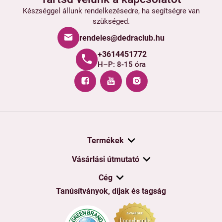
Készséggel állunk rendelkezésedre, ha segítségre van
szükséged.
rendeles@dedraclub.hu
+3614451772
H–P: 8-15 óra
Termékek
Vásárlási útmutató
Cég
Tanúsítványok, díjak és tagság