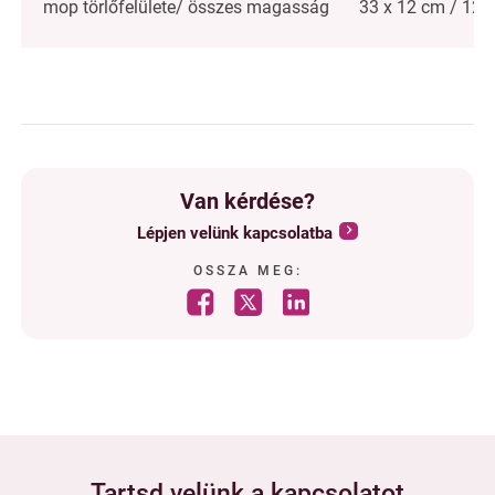
mop törlőfelülete/ összes magasság
33 x 12 cm / 123 
Van kérdése?
Lépjen velünk kapcsolatba
OSSZA MEG:
Tartsd velünk a kapcsolatot