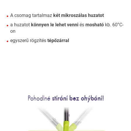
A csomag tartalmaz
két mikroszálas huzatot
a huzatot
könnyen le lehet venni
és
mosható
kb. 60°C-
on
egyszerű rögzítés
tépőzárral