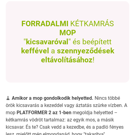
FORRADALMI
KÉTKAMRÁS
MOP
"
kicsavaróval
" és beépített
keffével
a
szennyeződések
eltávolításához
!
🧹
Amikor a mop gondolkodik helyetted.
Nincs többé
örök kicsavarás a kezeddel vagy áztatás szürke vízben. A
mop
PLATFORMER 2 az 1-ben
megoldja helyetted –
kétkamrás vödröt tartalmaz: az egyik mos, a másik
kicsavar. És te? Csak vedd a kezedbe, és a padló fényes
lesz, mielőtt még elmondanád, hogy "takarítva".