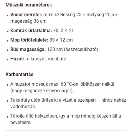
Műszaki paraméterek
Vödör méretei:
max. szélesség 23 × mélység 25,5 ×
magasság 38 cm
Kamrák űrtartalma:
kb. 2 × 4 l
Mop törlőfelülete:
33 × 12 cm
Rúd magassága:
123 cm (összecsukható)
Huzat:
mikroszál, mosható
Karbantartás
A huzatot mossuk max. 60 °C-on, öblítőszer nélkül
(hogy megőrizze szívósságát).
Takarítás után ürítse ki a vizet a szelepen – nincs nehéz
vödörhúzás.
Tárolja álló helyzetben, így a mop mindig készen áll a
bevetésre.