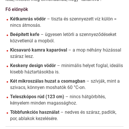
Fő előnyök
Kétkamrás vödör
– tiszta és szennyezett víz külön =
nincs átmosás.
Beépített kefe
– ügyesen letörli a szennyeződéseket
közvetlenül a mopból.
Kicsavaró kamra kaparóval
– a mop néhány húzással
száraz lesz.
Keskeny design vödör
– minimális helyet foglal, ideális
kisebb háztartásokba is.
Két mikroszálas huzat a csomagban
– szívják, mint a
szivacs, könnyen moshatók 60 °C-on.
Teleszkópos rúd (123 cm)
– nincs hátgörbítés,
kényelem minden magassághoz.
Többfunkciós használat
– nedves és száraz, padlók,
por, ablakok kezelésére.