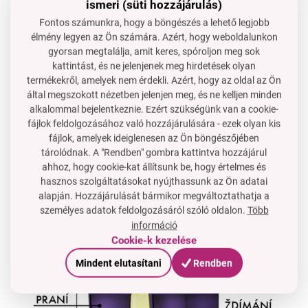
ismeri (süti hozzájárulás)
Fontos számunkra, hogy a böngészés a lehető legjobb
2 az 1-ben multifunkciós mop
élmény legyen az Ön számára. Azért, hogy weboldalunkon
gyorsan megtalálja, amit keres, spóroljon meg sok
használhatod
nedvesen
és
szárazon
, mint
seprűt
vagy
kattintást, és ne jelenjenek meg hirdetések olyan
ablaktisztítót.
termékekről, amelyek nem érdekli. Azért, hogy az oldal az Ön
által megszokott nézetben jelenjen meg, és ne kelljen minden
vödör
praktikusan
két kamrára
van
osztva
:
alkalommal bejelentkeznie. Ezért szükségünk van a cookie-
1.
nedves
- víz a
mop mosásához
és beépített
fájlok feldolgozásához való hozzájárulására - ezek olyan kis
szennyeződés eltávolító kefével
fájlok, amelyek ideiglenesen az Ön böngészőjében
2.
száraz
- a
mop kicsavarásához
, praktikus kaparóval
tárolódnak. A "Rendben" gombra kattintva hozzájárul
a tökéletes kicsavarás érdekében
ahhoz, hogy cookie-kat állítsunk be, hogy értelmes és
hasznos szolgáltatásokat nyújthassunk az Ön adatai
leeresztő szelep,
összecsukható rúd
alapján. Hozzájárulását bármikor megváltoztathatja a
személyes adatok feldolgozásáról szóló oldalon.
Több
információ
Cookie-k kezelése
Mindent elutasítani
Rendben