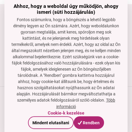
Ahhoz, hogy a weboldal úgy működjön, ahogy
ismeri (süti hozzájárulás)
Tartsd velünk a kapcsolatot
Fontos számunkra, hogy a böngészés a lehető legjobb
élmény legyen az Ön számára. Azért, hogy weboldalunkon
Készséggel állunk rendelkezésedre, ha segítségre van
gyorsan megtalálja, amit keres, spóroljon meg sok
szükséged.
kattintást, és ne jelenjenek meg hirdetések olyan
rendeles@dedraclub.hu
termékekről, amelyek nem érdekli. Azért, hogy az oldal az Ön
által megszokott nézetben jelenjen meg, és ne kelljen minden
+3614451772
alkalommal bejelentkeznie. Ezért szükségünk van a cookie-
H–P: 8-15 óra
fájlok feldolgozásához való hozzájárulására - ezek olyan kis
fájlok, amelyek ideiglenesen az Ön böngészőjében
tárolódnak. A "Rendben" gombra kattintva hozzájárul
ahhoz, hogy cookie-kat állítsunk be, hogy értelmes és
hasznos szolgáltatásokat nyújthassunk az Ön adatai
alapján. Hozzájárulását bármikor megváltoztathatja a
személyes adatok feldolgozásáról szóló oldalon.
Több
Termékek
információ
Cookie-k kezelése
Vásárlási útmutató
Mindent elutasítani
Rendben
Cég