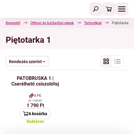
Bevezető
Otthon és háztartási gépek
Tartozékok
Piętotarka 1
Piętotarka 1
Rendezés szerint
PATOBRUSKA 1 |
Cserélhető csiszolófej
4 PE
Ár neked
1 790 Ft
A kosárba
Raktáron