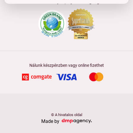
Tanúsítványok, díjak és tagság
Nálunk készpénzben vagy online fizethet
© A hivatalos oldal
Made by