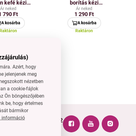
n kefé kézi
borítás kézi
tisztítóhoz
gőztisztítóhoz
Ár neked
Ár neked
1 790 Ft
1 290 Ft
A kosárba
A kosárba
Raktáron
Raktáron
zzájárulás)
ára. Azért, hogy
ne jelenjenek meg
l megszokott nézetben
an a cookie-fájlok
n az Ön böngészőjében
nk be, hogy értelmes
ását bármikor
 információ
+3614451772
hu
H–P: 8-15 óra