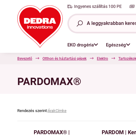
Ingyenes szállítás 100 PE
EKO drogéria
Egészség
Bevezető
Otthon és háztartási gépek
Elektro
Tartozéko
PARDOMAX®
Rendezés szerint:
Árak
Címke
PARDOMAX® |
PARDOM | Ker