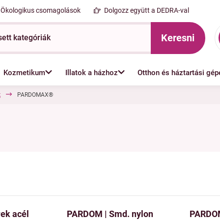
Ökologikus csomagolások
Dolgozz együtt a DEDRA-val
Keresni
Kozmetikum
Illatok a házhoz
Otthon és háztartási gép
k
PARDOMAX®
ek acél
PARDOM | Smd. nylon
PARDOM