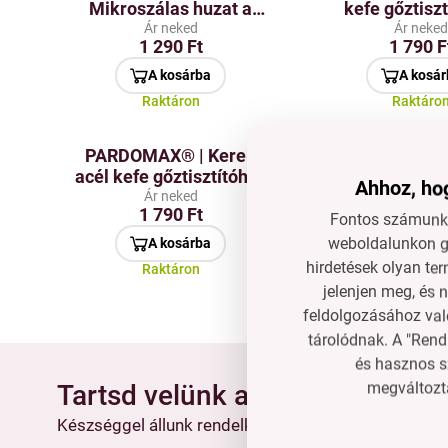
Mikroszálas huzat a
kefe gőztisz
gőztisztítóhoz
Ár neked
Ár neke
1 290 Ft
1 790 F
A kosárba
A kosár
Raktáron
Raktáro
PARDOMAX® | Kerek
PARDOMAX® |
acél kefe gőztisztítóhoz
nylon ke
Ahhoz, hog
gőztisztít
Ár neked
Ár neke
1 790 Ft
1 790 F
Fontos számunkr
weboldalunkon gy
A kosárba
A kosár
hirdetések olyan ter
Raktáron
Raktáro
jelenjen meg, és 
feldolgozásához való
tárolódnak. A "Rend
és hasznos s
megváltozta
Tartsd velünk a kapcsolatot
Készséggel állunk rendelkezésedre, ha segítségre 