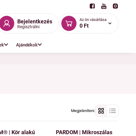
Az ön vásárlása
Bejelentkezés
0 Ft
Regisztrálni
ek
Ajándékok
Megjeleníteni:
® | Kör alakú
PARDOM | Mikroszálas