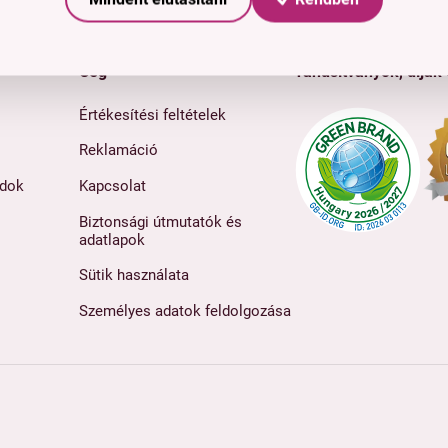
Cég
Tanúsítványok, díjak
Értékesítési feltételek
Reklamáció
ódok
Kapcsolat
Biztonsági útmutatók és
adatlapok
Sütik használata
Személyes adatok feldolgozása