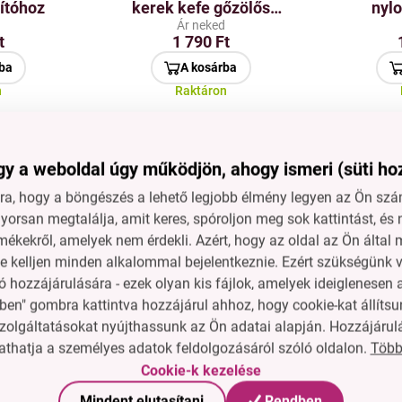
títóhoz
kerek kefe gőzölős
nylo
tisztítóhoz
gőz
d
Ár neked
t
1 790 Ft
ba
A kosárba
n
Raktáron
 Kerek
PARDOM® | Kerek
fe
acélkefe kézi
y a weboldal úgy működjön, ahogy ismeri (süti ho
óhoz
gőztisztítóhoz
d
Ár neked
t
1 790 Ft
a, hogy a böngészés a lehető legjobb élmény legyen az Ön szám
orsan megtalálja, amit keres, spóroljon meg sok kattintást, és 
ba
A kosárba
mékekről, amelyek nem érdekli. Azért, hogy az oldal az Ön álta
n
Raktáron
ne kelljen minden alkalommal bejelentkeznie. Ezért szükségünk v
 hozzájárulására - ezek olyan kis fájlok, amelyek ideiglenese
ben" gombra kattintva hozzájárul ahhoz, hogy cookie-kat állítsu
zolgáltatásokat nyújthassunk az Ön adatai alapján. Hozzájárul
Több
thatja a személyes adatok feldolgozásáról szóló oldalon.
rendeles@dedraclub.
Cookie-k kezelése
van szükséged.
Mindent elutasítani
Rendben