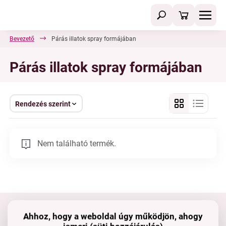
Bevezető
Párás illatok spray formájában
Párás illatok spray formájában
Rendezés szerint
Nem található termék.
Ahhoz, hogy a weboldal úgy működjön, ahogy
Tartsd velünk a kapcsolatot