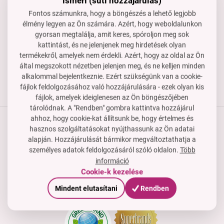
ismeri (süti hozzájárulás)
Készséggel állunk rendelkezésedre, ha segítségre van
Fontos számunkra, hogy a böngészés a lehető legjobb
szükséged.
élmény legyen az Ön számára. Azért, hogy weboldalunkon
rendeles@dedraclub.hu
gyorsan megtalálja, amit keres, spóroljon meg sok
kattintást, és ne jelenjenek meg hirdetések olyan
+3614451772
termékekről, amelyek nem érdekli. Azért, hogy az oldal az Ön
H–P: 8-15 óra
által megszokott nézetben jelenjen meg, és ne kelljen minden
alkalommal bejelentkeznie. Ezért szükségünk van a cookie-
fájlok feldolgozásához való hozzájárulására - ezek olyan kis
fájlok, amelyek ideiglenesen az Ön böngészőjében
tárolódnak. A "Rendben" gombra kattintva hozzájárul
ahhoz, hogy cookie-kat állítsunk be, hogy értelmes és
hasznos szolgáltatásokat nyújthassunk az Ön adatai
Termékek
alapján. Hozzájárulását bármikor megváltoztathatja a
személyes adatok feldolgozásáról szóló oldalon.
Több
Vásárlási útmutató
információ
Cookie-k kezelése
Cég
Tanúsítványok, díjak és tagság
Mindent elutasítani
Rendben