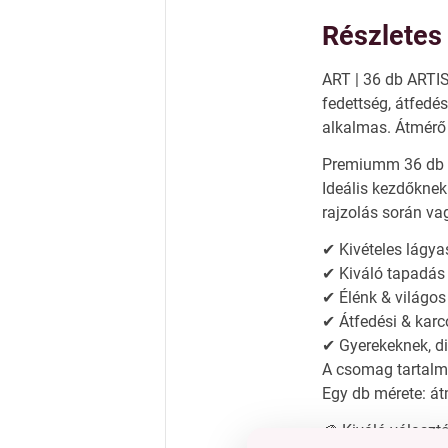
Részletes 
ART | 36 db ARTIS
fedettség, átfedé
alkalmas. Átmérő
Premiumm 36 db m
Ideális kezdőknek
rajzolás során va
✔ Kivételes lágya
✔ Kiváló tapadás
✔ Élénk & világos
✔ Átfedési & karc
✔ Gyerekeknek, d
A csomag tartalma
Egy db mérete: á
🎨 Kiváló választá