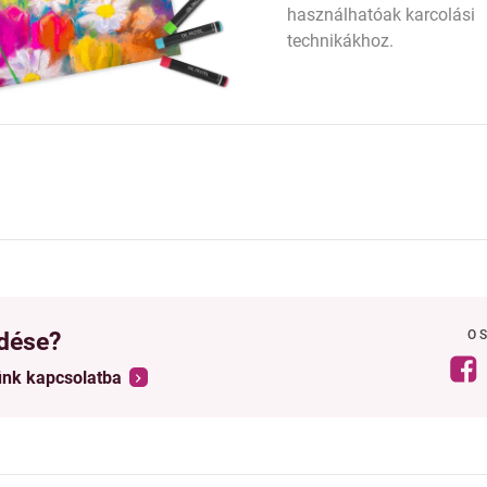
használhatóak karcolási
technikákhoz.
dése?
O
ünk kapcsolatba