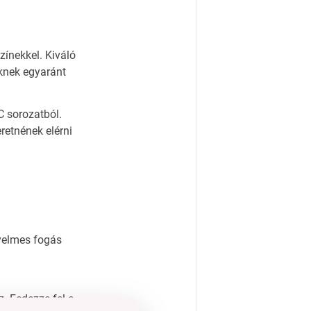
zínekkel. Kiváló
eknek egyaránt
 sorozatból.
retnének elérni
yelmes fogás
z. Fedezze fel a