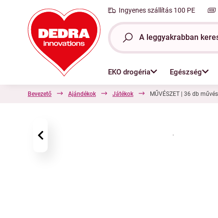
Ingyenes szállítás 100 PE
EKO drogéria
Egészség
Bevezető
Ajándékok
Játékok
MŰVÉSZET | 36 db művészi o
‹