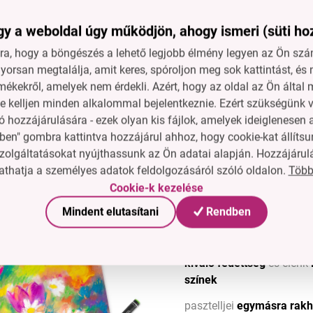
RTISTIC kollekcióval!
y a weboldal úgy működjön, ahogy ismeri (süti ho
a, hogy a böngészés a lehető legjobb élmény legyen az Ön szám
orsan megtalálja, amit keres, spóroljon meg sok kattintást, és 
Magas lágyasság a sima felvitelhez és 
mékekről, amelyek nem érdekli. Azért, hogy az oldal az Ön álta
jó tapadáshoz különböző felületeken.
ne kelljen minden alkalommal bejelentkeznie. Ezért szükségünk v
 hozzájárulására - ezek olyan kis fájlok, amelyek ideiglenese
ben" gombra kattintva hozzájárul ahhoz, hogy cookie-kat állítsu
zolgáltatásokat nyújthassunk az Ön adatai alapján. Hozzájárul
lajpasztell
a legmagasabb minőségben ARTISTIC, kerek. Egy pa
Több
thatja a személyes adatok feldolgozásáról szóló oldalon.
ssz 7 cm.
Cookie-k kezelése
Mindent elutasítani
Rendben
kiváló fedettség
és élénk
színek
pasztelljei
egymásra rakh