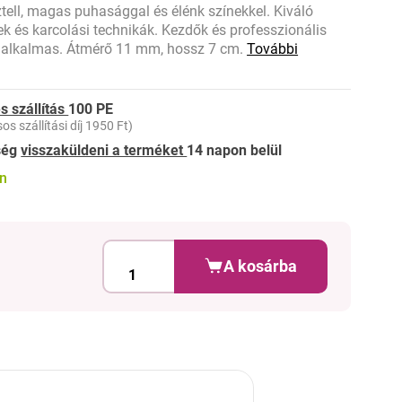
tell, magas puhasággal és élénk színekkel. Kiváló
ek és karcolási technikák. Kezdők és professzionális
alkalmas. Átmérő 11 mm, hossz 7 cm.
További
s szállítás
100 PE
os szállítási díj 1950 Ft)
ség
visszaküldeni a terméket
14 napon belül
on
A kosárba