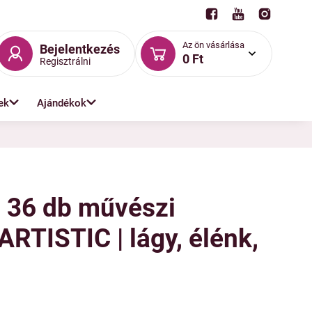
Az ön vásárlása
Bejelentkezés
0 Ft
Regisztrálni
ek
Ajándékok
 36 db művészi
 ARTISTIC | lágy, élénk,