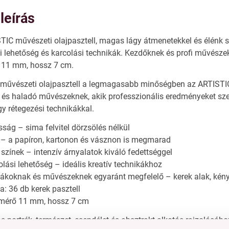
leírás
TIC művészeti olajpasztell, magas lágy átmenetekkel és élénk s
si lehetőség és karcolási technikák. Kezdőknek és profi művész
 11 mm, hossz 7 cm.
űvészeti olajpasztell a legmagasabb minőségben az ARTISTIC
 és haladó művészeknek, akik professzionális eredményeket sze
gy rétegezési technikákkal.
sság – sima felvitel dörzsölés nélkül
 – a papíron, kartonon és vásznon is megmarad
 színek – intenzív árnyalatok kiváló fedettséggel
olási lehetőség – ideális kreatív technikákhoz
iákoknak és művészeknek egyaránt megfelelő – kerek alak, kén
: 36 db kerek pasztell
tmérő 11 mm, hossz 7 cm
s portrék, természet, csendélet és absztrakt alkotás rajzolásáho