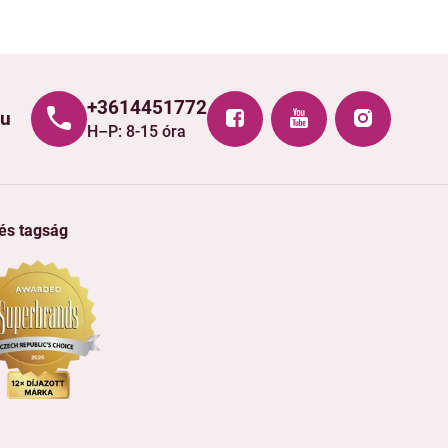
+3614451772
hu
H–P: 8-15 óra
 és tagság