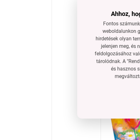
színek erejét az A
Ahhoz, hog
Fontos számunkr
weboldalunkon gy
hirdetések olyan ter
jelenjen meg, és 
feldolgozásához való
tárolódnak. A "Rend
és hasznos s
36 db művészeti o
megváltozta
átmérő 11 mm, ho