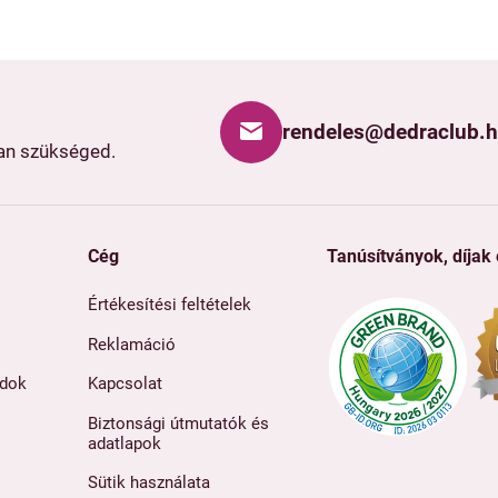
rendeles@dedraclub.
van szükséged.
Cég
Tanúsítványok, díjak
Értékesítési feltételek
Reklamáció
ódok
Kapcsolat
Biztonsági útmutatók és
adatlapok
Sütik használata