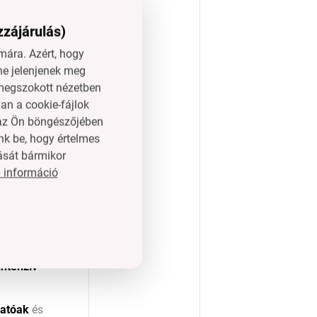
zzájárulás)
ára. Azért, hogy
ne jelenjenek meg
a
l megszokott nézetben
an a cookie-fájlok
n az Ön böngészőjében
nk be, hogy értelmes
ását bármikor
sztell mérete:
 információ
intenzív
atóak
és