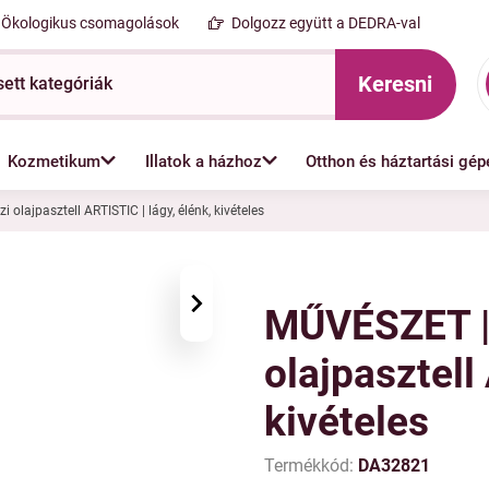
Ökologikus csomagolások
Dolgozz együtt a DEDRA-val
Keresni
Kozmetikum
Illatok a házhoz
Otthon és háztartási gép
lajpasztell ARTISTIC | lágy, élénk, kivételes
›
MŰVÉSZET |
olajpasztell
kivételes
Termékkód:
DA32821