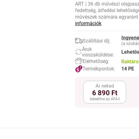
ART | 36 db művészi olajpasz
fedettség, átfedési lehetőség
művészek számára egyaránt 
információk
Ingyene
Szállítási díj:
(a szokás
Áruk
Lehető
visszaküldése:
Elérhetőség:
Raktár
Termékpontok:
14 PE
Ár neked
6 890 Ft
beleértve az ÁFÁ-t