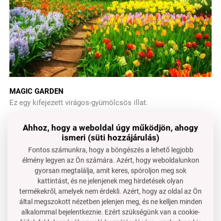
MAGIC GARDEN
Ez egy kifejezett virágos-gyümölcsös illat.
Illattípus
: virágos, gyümölcsös
Ahhoz, hogy a weboldal úgy működjön, ahogy
Fej
: őszibarack
ismeri (süti hozzájárulás)
Szív
: jázmin, neroli, geránium
Fontos számunkra, hogy a böngészés a lehető legjobb
Alap
: muskus, szantálfa
élmény legyen az Ön számára. Azért, hogy weboldalunkon
gyorsan megtalálja, amit keres, spóroljon meg sok
kattintást, és ne jelenjenek meg hirdetések olyan
Természetbarát zuhanyzó gél
glicerin és Aloe vera, 320 ml.
termékekről, amelyek nem érdekli. Azért, hogy az oldal az Ön
által megszokott nézetben jelenjen meg, és ne kelljen minden
alkalommal bejelentkeznie. Ezért szükségünk van a cookie-