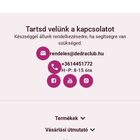
Tartsd velünk a kapcsolatot
Készséggel állunk rendelkezésedre, ha segítségre van
szükséged.
rendeles@dedraclub.hu
+3614451772
H–P: 8-15 óra
Termékek
Vásárlási útmutató