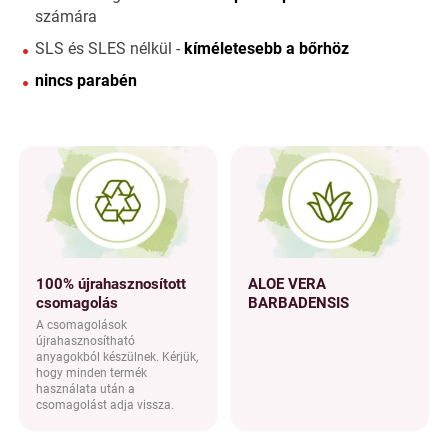
számára
SLS és SLES nélkül -
kíméletesebb a bőrhöz
nincs parabén
100% újrahasznosított
ALOE VERA
csomagolás
BARBADENSIS
A csomagolások
újrahasznosítható
anyagokból készülnek. Kérjük,
hogy minden termék
használata után a
csomagolást adja vissza.