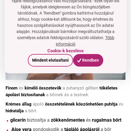
fájlok feldolgozásához való hozzájárulására - ezek olyan kis
fájlok, amelyek ideiglenesen az Ön böngészőjében
tárolódnak. A "Rendben" gombra kattintva hozzájárul
ahhoz, hogy cookie-kat állítsunk be, hogy értelmes és
hasznos szolgáltatásokat nyújthassunk az Ön adatai
alapján. Hozzájárulását bármikor megváltoztathatja a
személyes adatok feldolgozásáról szóló oldalon.
Több
információ
Cookie-k kezelése
Mindent elutasítani
Rendben
Finom
és
kímélő összetevők
a zuhanyzó gélben
tökéletes
ápolást biztosítanak
a bőrnek és a testnek.
Krémes állag
ápoló
összetételének köszönhetően puhítja
és
hidratálja
a bőrt.
glicerin
biztosítja a
zökkenőmentes
és
rugalmas bőrt
Aloe vera
gondoskodik a
tápláló ápolásról
a bőr