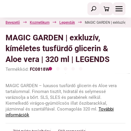
Bevezető
Kozmetikum
Legendák
MAGIC GARDEN | exkluzív, kím
MAGIC GARDEN | exkluzív,
kíméletes tusfürdő glicerin &
Aloe vera | 320 ml | LEGENDS
Termékkód:
FC0818W
MAGIC GARDEN – luxusos tusfürdő glicerin és Aloe vera
tartalommal. Finoman tisztít, hidratál és selymessé
varázsolja a bőrt. SLS, SLES és parabének nélkül.
Kiemelkedő virágos-gyümölcsös illat őszibarackkal,
jázminnal és szantálfával. Csomagolás 320 ml.
További
információk