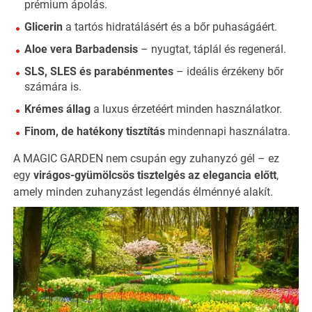
prémium ápolás.
Glicerin
a tartós hidratálásért és a bőr puhaságáért.
Aloe vera Barbadensis
– nyugtat, táplál és regenerál.
SLS, SLES és parabénmentes
– ideális érzékeny bőr
számára is.
Krémes állag
a luxus érzetéért minden használatkor.
Finom, de hatékony tisztítás
mindennapi használatra.
A MAGIC GARDEN nem csupán egy zuhanyzó gél – ez
egy
virágos-gyümölcsös tisztelgés az elegancia előtt
,
amely minden zuhanyzást legendás élménnyé alakít.