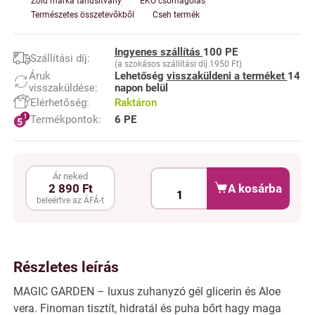
Zöld márka tanúsítvány
EKO csomagolás
Természetes összetevőkből
Cseh termék
Ingyenes szállítás
100 PE
Szállítási díj:
(a szokásos szállítási díj 1950 Ft)
Áruk
Lehetőség
visszaküldeni a terméket
14
visszaküldése:
napon belül
Elérhetőség:
Raktáron
Termékpontok:
6 PE
Ár neked
A kosárba
2 890 Ft
beleértve az ÁFÁ-t
Részletes leírás
MAGIC GARDEN – luxus zuhanyzó gél glicerin és Aloe
vera. Finoman tisztít, hidratál és puha bőrt hagy maga