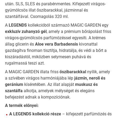
után. SLS, SLES és parabénmentes. Kifejezett virágos-
gyümölcsös illat őszibarackkal, jázminnal és
szantálfával. Csomagolás 320 ml.
A
LEGENDS
kollekcióból származó MAGIC GARDEN egy
exkluzív zuhanyzó gél
, amely a prémium bőrápolást friss
virágos-gyümölcsös parfümözéssel egyesíti. A krémes
állag glicerin és
Aloe vera Barbadensis
kivonattal
gazdagítva finoman tisztítja, hidratálja, és védi a bőrt a
kiszáradástól, miközben selymesen puhává és
rugalmassá teszi azt.
A MAGIC GARDEN illata friss
őszibarackkal
nyílik, amely
a szívében virágos harmóniájába lép
jázmin, neroli és
geránium
kíséretében. Az illat alapját
muskusz és
szantálfa
alkotja, amelyek mélységet és elegáns
befejezést adnak a kompozíciónak.
A termék előnyei:
A LEGENDS kollekció része
– kifejezett parfümözés és