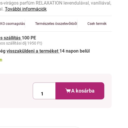
s-virágos parfüm RELAXATION levendulával, vaníliával,
al.
További információk
EKO csomagolás
Természetes összetevőkből
Cseh termék
s szállítás
100 PE
os szállítási díj 1950 Ft)
ség
visszaküldeni a terméket
14 napon belül
on
A kosárba