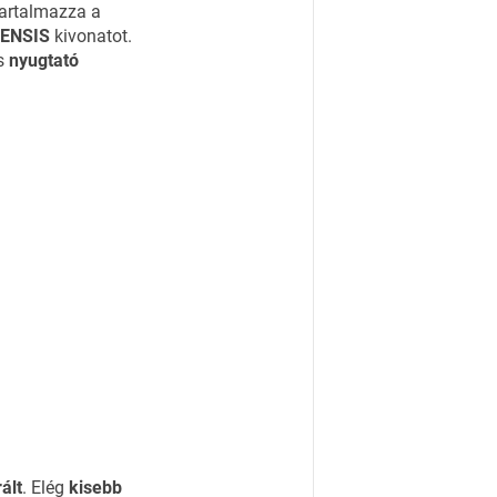
artalmazza a
ENSIS
kivonatot.
és
nyugtató
ált
. Elég
kisebb