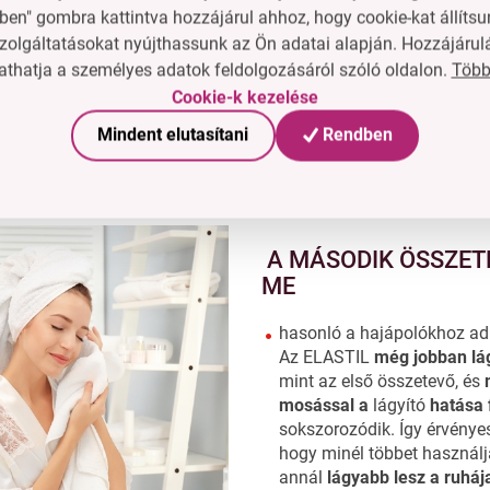
töltést
és részben lágyítja a
ben" gombra kattintva hozzájárul ahhoz, hogy cookie-kat állítsu
zolgáltatásokat nyújthassunk az Ön adatai alapján. Hozzájárul
Több
thatja a személyes adatok feldolgozásáról szóló oldalon.
Cookie-k kezelése
Mindent elutasítani
Rendben
A MÁSODIK ÖSSZET
ME
hasonló a hajápolókhoz ad
Az ELASTIL
még jobban lág
mint az első összetevő, és
mosással a
lágyító
hatása 
sokszorozódik. Így érvényes
hogy minél többet használja
annál
lágyabb lesz a ruháj