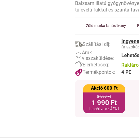
Balzsam illatú gyógynövénye
tűlevelű fákkal és szantálfáv
Zöld márka tanúsítvány
Ingyene
Szállítási díj:
(a szokás
Áruk
Lehető
visszaküldése:
Elérhetőség:
Raktár
Termékpontok:
4 PE
Akció 600 Ft
2 590 Ft
1 990 Ft
beleértve az ÁFÁ-t