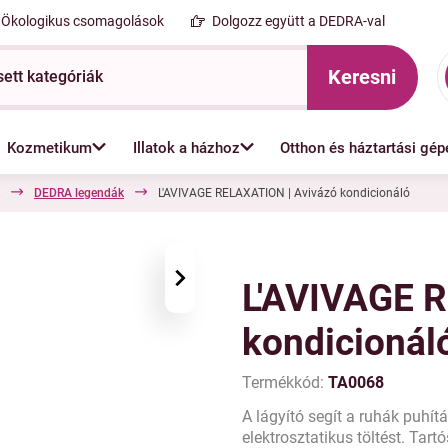
Ökologikus csomagolások
Dolgozz együtt a DEDRA-val
Keresni
Kozmetikum
Illatok a házhoz
Otthon és háztartási gép
DEDRA legendák
L'AVIVAGE RELAXATION | Avivázó kondicionáló
›
L'AVIVAGE 
kondicionál
Termékkód:
TA0068
A lágyító segít a ruhák puhít
elektrosztatikus töltést. Tart