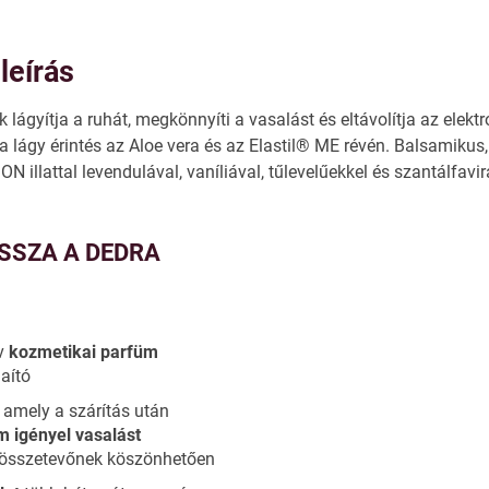
leírás
 lágyítja a ruhát, megkönnyíti a vasalást és eltávolítja az elektro
tra lágy érintés az Aloe vera és az Elastil® ME révén. Balsamiku
 illattal levendulával, vaníliával, tűlevelűekkel és szantálfavir
SSZA A DEDRA
v
kozmetikai parfüm
haító
 amely a szárítás után
 igényel vasalást
 összetevőnek köszönhetően