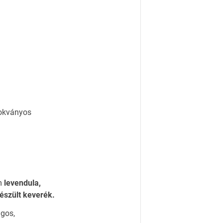
zokványos
m
levendula,
készült keverék.
ágos,