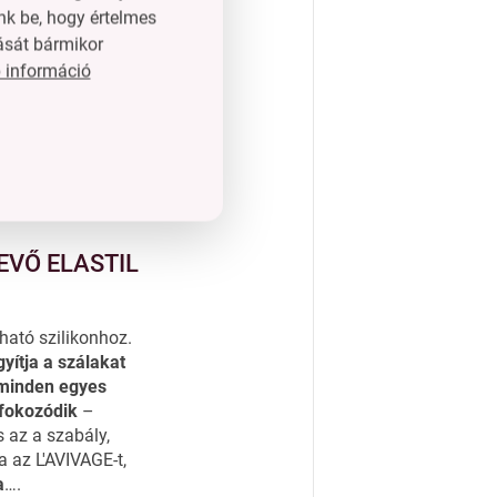
 szálakat.
nk be, hogy értelmes
ását bármikor
 információ
EVŐ ELASTIL
ható szilikonhoz.
yítja a szálakat
minden egyes
fokozódik
–
 az a szabály,
 az L'AVIVAGE-t,
a
….