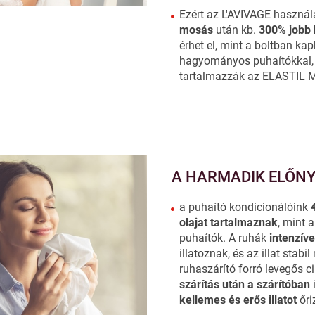
Ezért az L'AVIVAGE haszná
mosás
után kb.
300%
jobb 
érhet el, mint a boltban ka
hagyományos puhaítókkal,
tartalmazzák az ELASTIL M
A HARMADIK ELŐNY A
a puhaító kondicionálóink
olajat tartalmaznak
, mint a
puhaítók. A ruhák
intenzív
illatoznak, és az illat stabi
ruhaszárító forró levegős c
szárítás után a szárítóban
kellemes és erős illatot
őri