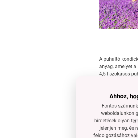
A puhaító kondi
anyag, amelyet a
4,5 l szokásos pu
Ahhoz, hog
Fontos számunkr
weboldalunkon gy
hirdetések olyan ter
jelenjen meg, és 
feldolgozásához való