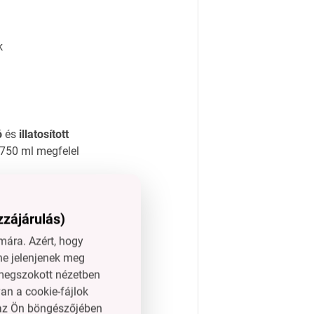
k
ó
és
illatosított
750 ml megfelel
zzájárulás)
ára. Azért, hogy
ICUM
ne jelenjenek meg
l megszokott nézetben
an a cookie-fájlok
 hétköznapi
ktrosztatikus
n az Ön böngészőjében