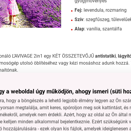
gyógynövényes
Fej:
levendula, rozmaring
Szív
: szegfűszeg, tűlevelűe
Alap
: vanília, szantálfa
cionáló L’AVIVAGE 2in1 egy KÉT ÖSSZETEVŐJŰ
antistatiki
,
lágyít
 mosógép utolsó öblítéséhez vagy kézi mosáshoz adunk hozzá. 
haítónak.
y a weboldal úgy működjön, ahogy ismeri (süti ho
a, hogy a böngészés a lehető legjobb élmény legyen az Ön szám
AZ ELSŐ ANTISTAT
orsan megtalálja, amit keres, spóroljon meg sok kattintást, és 
ÖSSZETEVŐ
mékekről, amelyek nem érdekli. Azért, hogy az oldal az Ön álta
ne kelljen minden alkalommal bejelentkeznie. Ezért szükségünk v
ugyanoly hatékony, mint a
puhaító -
eltávolítja az ele
 hozzájárulására - ezek olyan kis fájlok, amelyek ideiglenese