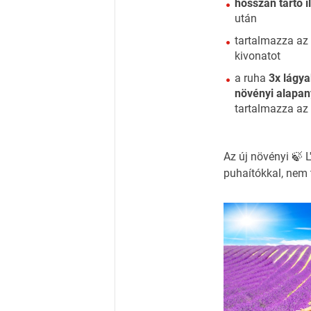
hosszan tartó il
után
tartalmazza a
kivonatot
a ruha
3x lágy
növényi alapan
tartalmazza a
Az új növényi 🍃
puhaítókkal, nem 