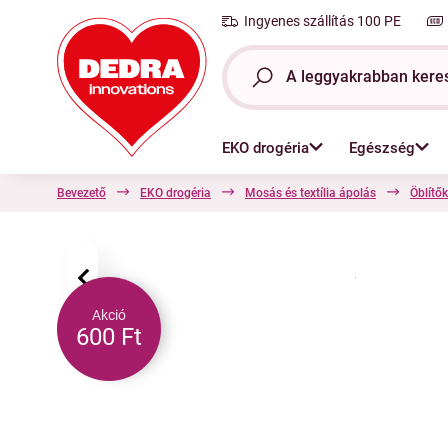
Ingyenes szállítás 100 PE
EKO drogéria
Egészség
Bevezető
EKO drogéria
Mosás és textília ápolás
Öblítők
‹
Akció
600 Ft