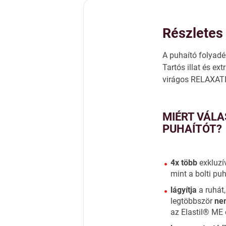
Részletes 
A puhaító folyadék
Tartós illat és ex
virágos RELAXATION
MIÉRT VÁLA
PUHAÍTÓT?
4x több
exkluzí
mint a bolti pu
lágyítja
a ruhát,
legtöbbször
nem
az Elastil® ME