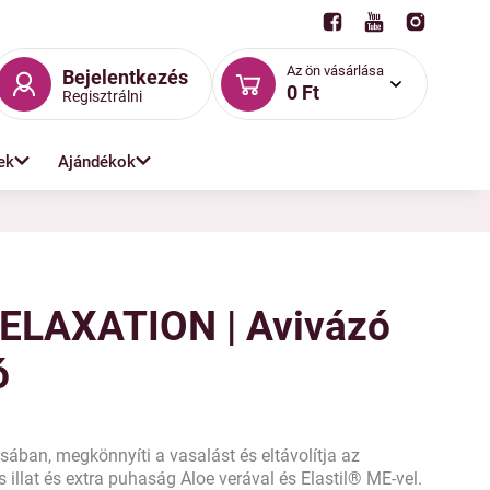
Az ön vásárlása
Bejelentkezés
0 Ft
Regisztrálni
ek
Ajándékok
RELAXATION | Avivázó
ó
ásában, megkönnyíti a vasalást és eltávolítja az
ós illat és extra puhaság Aloe verával és Elastil® ME-vel.