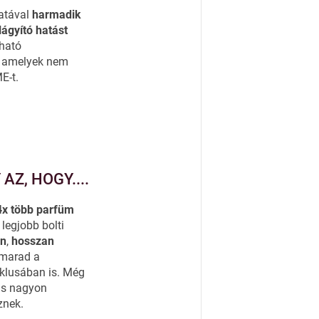
latával
harmadik
lágyító hatást
pható
 amelyek nem
E-t.
Z, HOGY....
4x több parfüm
 legjobb bolti
en
,
hosszan
l marad a
iklusában is. Még
is nagyon
znek.