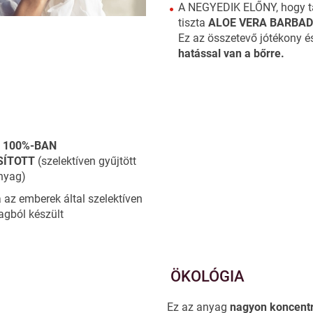
A NEGYEDIK ELŐNY, hogy t
tiszta
ALOE VERA BARBAD
Ez az összetevő jótékony 
hatással van a bőrre.
o
100%-BAN
SÍTOTT
(szelektíven gyűjtött
nyag)
az emberek által szelektíven
agból készült
ÖKOLÓGIA
Ez az anyag
nagyon koncentr