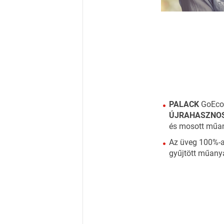
PALACK
GoEc
ÚJRAHASZNO
és mosott műa
Az üveg 100%-a 
gyűjtött műany