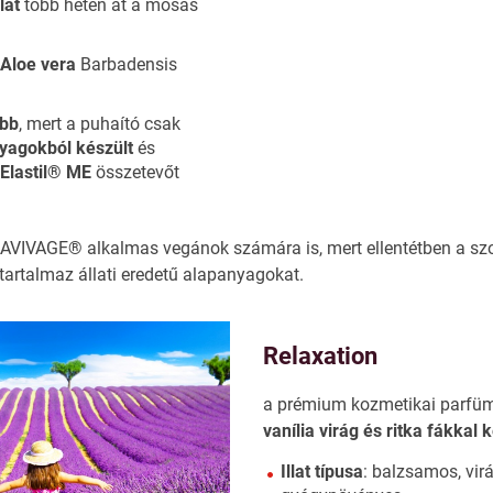
lat
több héten át a mosás
z
Aloe vera
Barbadensis
abb
, mert a puhaító csak
yagokból készült
és
z
Elastil® ME
összetevőt
 L'AVIVAGE® alkalmas vegánok számára is, mert ellentétben a s
tartalmaz állati eredetű alapanyagokat.
Relaxation
a prémium kozmetikai parfü
vanília virág és ritka fákkal 
Illat típusa
: balzsamos, vir