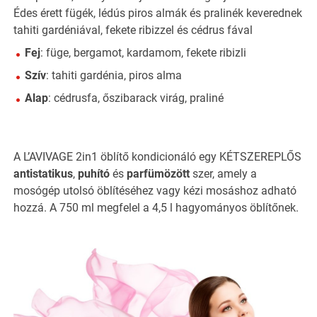
Édes érett fügék, lédús piros almák és pralinék keverednek
tahiti gardéniával, fekete ribizzel és cédrus fával
Fej
: füge, bergamot, kardamom, fekete ribizli
Szív
: tahiti gardénia, piros alma
Alap
: cédrusfa, őszibarack virág, praliné
A L’AVIVAGE 2in1 öblítő kondicionáló egy KÉTSZEREPLŐS
antistatikus
,
puhító
és
parfümözött
szer, amely a
mosógép utolsó öblítéséhez vagy kézi mosáshoz adható
hozzá. A 750 ml megfelel a 4,5 l hagyományos öblítőnek.