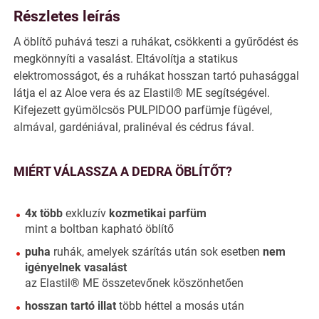
Részletes leírás
A öblítő puhává teszi a ruhákat, csökkenti a gyűrődést és
megkönnyíti a vasalást. Eltávolítja a statikus
elektromosságot, és a ruhákat hosszan tartó puhasággal
látja el az Aloe vera és az Elastil® ME segítségével.
Kifejezett gyümölcsös PULPIDOO parfümje fügével,
almával, gardéniával, pralinéval és cédrus fával.
MIÉRT VÁLASSZA A DEDRA ÖBLÍTŐT?
4x több
exkluzív
kozmetikai parfüm
mint a boltban kapható öblítő
puha
ruhák, amelyek szárítás után sok esetben
nem
igényelnek vasalást
az Elastil® ME összetevőnek köszönhetően
hosszan tartó illat
több héttel a mosás után