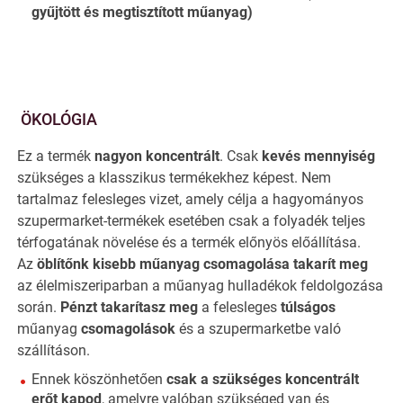
gyűjtött és megtisztított műanyag)
ÖKOLÓGIA
Ez a termék
nagyon koncentrált
. Csak
kevés mennyiség
szükséges a klasszikus termékekhez képest. Nem
tartalmaz felesleges vizet, amely célja a hagyományos
szupermarket-termékek esetében csak a folyadék teljes
térfogatának növelése és a termék előnyös előállítása.
Az
öblítőnk kisebb műanyag csomagolása
takarít meg
az élelmiszeriparban a műanyag hulladékok feldolgozása
során.
Pénzt takarítasz meg
a felesleges
túlságos
műanyag
csomagolások
és a szupermarketbe való
szállításon.
Ennek köszönhetően
csak a szükséges koncentrált
erőt kapod
, amelyre valóban szükséged van és