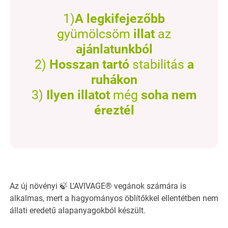
1)
A legkifejezőbb
gyümölcsöm
illat
az
ajánlatunkból
2)
Hosszan tartó
stabilitás
a
ruhákon
3)
Ilyen illatot
még
soha nem
éreztél
Az új növényi 🍃 L'AVIVAGE® vegánok számára is
alkalmas, mert a hagyományos öblítőkkel ellentétben nem
állati eredetű alapanyagokból készült.