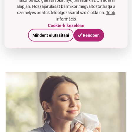
Tehát az a szabály érvényes, hogy minél több L
hasznos szolgáltatásokat nyújthassunk az Ön adatai
alapján. Hozzájárulását bármikor megváltoztathatja a
´AVIVAGE-t használsz, annál
puhább és puhább
lesz a
személyes adatok feldolgozásáról szóló oldalon.
Több
ruhád….
információ
Ezért a L´AVIVAGE használatával már
a harmadik
Cookie-k kezelése
mosás
után körülbelül
300%
jobb puhítási hatásokat
Mindent elutasítani
Rendben
érhetsz el, mint a szupermarketekből származó,
ELASTIL ME nélküli hagyományos öblítők esetében.