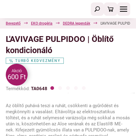
Bevezető
EKO drogéria
DEDRA legendák
L'AVIVAGE PULPIDOO |
L'AVIVAGE PULPIDOO | Öblítő
kondicionáló
TURBÓ KEDVEZMÉNY
Akció
600 Ft
Termékkód:
TA0648
Az öblítő puhává teszi a ruhát, csökkenti a gyűrődést és
megkönnyíti a vasalást. Eltávolítja az elektrosztatikus
töltést, és a ruhát selymessé varázsolja még sokkal a mosás
után is, köszönhetően az Aloe verának és az Elastil® ME-
nek. Kifejezett gyümölcsös illata van a PULPIDOO-nak, amely