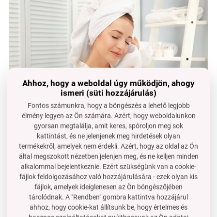
Ahhoz, hogy a weboldal úgy működjön, ahogy
ismeri (süti hozzájárulás)
Fontos számunkra, hogy a böngészés a lehető legjobb
élmény legyen az Ön számára. Azért, hogy weboldalunkon
gyorsan megtalálja, amit keres, spóroljon meg sok
kattintást, és ne jelenjenek meg hirdetések olyan
termékekről, amelyek nem érdekli. Azért, hogy az oldal az Ön
A MÁSODIK ÖSSZETEVŐ ELASTIL ME
által megszokott nézetben jelenjen meg, és ne kelljen minden
alkalommal bejelentkeznie. Ezért szükségünk van a cookie-
hasonló a hajápoló kondicionálókba tett szilikonokhoz.
fájlok feldolgozásához való hozzájárulására - ezek olyan kis
Az ELASTIL
mégjobban puhítja a szálat
mint az első
fájlok, amelyek ideiglenesen az Ön böngészőjében
összetevő, és ráadásul
minden további mosás
tárolódnak. A "Rendben" gombra kattintva hozzájárul
alkalmával
javul
a puhítási
hatás
– megsokszorozódik.
ahhoz, hogy cookie-kat állítsunk be, hogy értelmes és