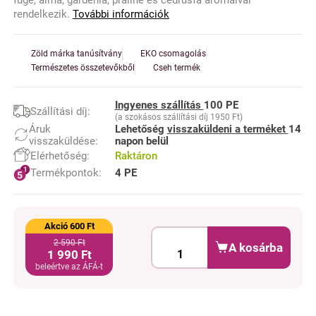
füge, alma, gardénia, praliné és cédrusfa aromáival
rendelkezik.
További információk
Zöld márka tanúsítvány
EKO csomagolás
Természetes összetevőkből
Cseh termék
Ingyenes szállítás
100 PE
Szállítási díj:
(a szokásos szállítási díj 1950 Ft)
Áruk
Lehetőség
visszaküldeni a terméket
14
visszaküldése:
napon belül
Elérhetőség:
Raktáron
Termékpontok:
4 PE
Akció 600 Ft
2 590 Ft
A kosárba
1 990 Ft
beleértve az ÁFÁ-t