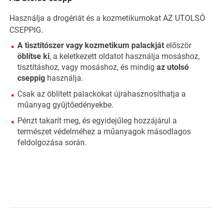
Használja a drogériát és a kozmetikumokat AZ UTOLSÓ
CSEPPIG.
A tisztítószer vagy kozmetikum palackját
először
öblítse ki
, a keletkezett oldatot használja mosáshoz,
tisztításhoz, vagy mosáshoz, és mindig
az utolsó
cseppig
használja.
Csak az öblített palackokat újrahasznosíthatja a
műanyag gyűjtőedényekbe.
Pénzt takarít meg, és egyidejűleg hozzájárul a
természet védelméhez a műanyagok másodlagos
feldolgozása során.