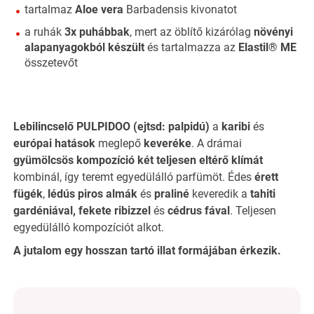
tartalmaz
Aloe vera
Barbadensis kivonatot
a ruhák
3x puhábbak
, mert az öblítő kizárólag
növényi
alapanyagokból készült
és tartalmazza az
Elastil® ME
összetevőt
Lebilincselő PULPIDOO
(ejtsd: palpidú)
a
karibi
és
európai hatások
meglepő
keveréke
. A drámai
gyümölcsös kompozíció
két teljesen eltérő
klímát
kombinál, így teremt egyedülálló parfümöt. Édes
érett
fügék
,
lédús piros almák
és
praliné
keveredik a
tahiti
gardéniával, fekete ribizzel
és
cédrus fával
. Teljesen
egyedülálló kompozíciót alkot.
A jutalom egy hosszan tartó illat formájában érkezik.