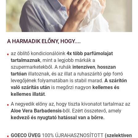
A HARMADIK ELŐNY, HOGY....
az öblítő kondicionálóink
4x több parfümolajat
tartalmaznak
, mint a legjobb márkák a
szupermarketekből. A ruhák
intenzíven
,
hosszan
tartóan
illatoznak, és az illat a ruhaszárító gép forró
levegőjének folyamatában is stabil marad.
A szárítón
való szárítás után
is megőrzi nagyon
kellemes és
kellemes illatát
.
A negyedik előny az, hogy tiszta kivonatot tartalmaz az
Aloe Vera Barbadensis
-ből. Ezért összetevő, amely
kedvező és nyugtató hatással van a bőrre.
GOECO ÜVEG
100% ÚJRAHASZNOSÍTOTT
(szelektíven