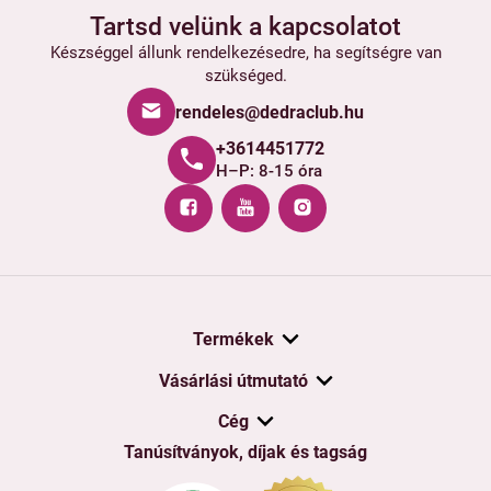
Tartsd velünk a kapcsolatot
Készséggel állunk rendelkezésedre, ha segítségre van
szükséged.
rendeles@dedraclub.hu
+3614451772
H–P: 8-15 óra
Termékek
Vásárlási útmutató
Cég
Tanúsítványok, díjak és tagság