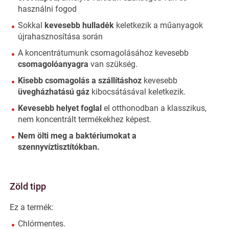
használni fogod
Sokkal
kevesebb hulladék
keletkezik a műanyagok
újrahasznosítása során
A koncentrátumunk csomagolásához kevesebb
csomagolóanyagra
van szükség.
Kisebb csomagolás a szállításhoz
kevesebb
üvegházhatású gáz
kibocsátásával keletkezik.
Kevesebb helyet foglal
el otthonodban a klasszikus,
nem koncentrált termékekhez képest.
Nem ölti meg a baktériumokat a
szennyvíztisztítókban.
Zöld tipp
Ez a termék:
Chlórmentes.