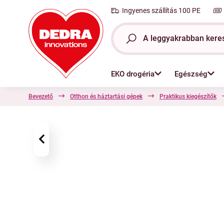
Ingyenes szállítás 100 PE
EKO drogéria
Egészség
Bevezető
Otthon és háztartási gépek
Praktikus kiegészítők
‹