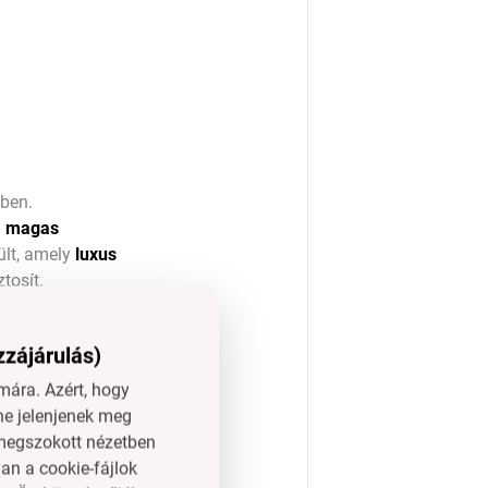
nben.
g
magas
lt, amely
luxus
ztosít.
x hosszúság 22 m.
zzájárulás)
ára. Azért, hogy
ne jelenjenek meg
l megszokott nézetben
an a cookie-fájlok