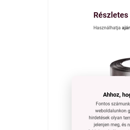
Részletes 
Használhatja
ajá
Ahhoz, hog
Fontos számunkr
weboldalunkon gy
hirdetések olyan ter
jelenjen meg, és 