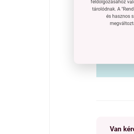
feldolgozásához való
tárolódnak. A "Rend
és hasznos s
megváltozta
Van kér