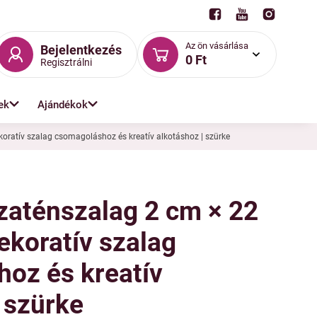
Az ön vásárlása
Bejelentkezés
0 Ft
Regisztrálni
ek
Ajándékok
koratív szalag csomagoláshoz és kreatív alkotáshoz | szürke
zaténszalag 2 cm × 22
ekoratív szalag
oz és kreatív
 szürke