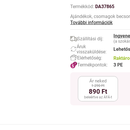
Termékkód:
DA37865
Ajándékok, csomagok becsom
További információk
Ingyene
Szállítási díj:
(a szokás
Áruk
Lehető
visszaküldése:
Elérhetőség:
Raktár
Termékpontok:
3 PE
Ár neked
1 290 Ft
890 Ft
beleértve az ÁFÁ-t