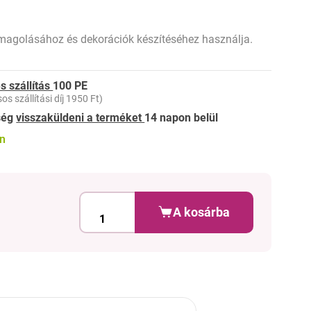
agolásához és dekorációk készítéséhez használja.
s szállítás
100 PE
os szállítási díj 1950 Ft)
ség
visszaküldeni a terméket
14 napon belül
on
A kosárba