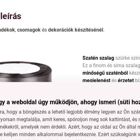
leírás
ndékok
,
csomagok
és
dekorációk
készítésénél
.
Szatén szalag
szürke szí
Ez a finom és sima szala
minőségű szaténból
készü
megjelenést
és
érzetet
bi
Méretek: szélesség 2 cm 
y a weboldal úgy működjön, ahogy ismeri (süti ho
a, hogy a böngészés a lehető legjobb élmény legyen az Ön szám
orsan megtalálja, amit keres, spóroljon meg sok kattintást, és 
mékekről, amelyek nem érdekli. Azért, hogy az oldal az Ön álta
ne kelljen minden alkalommal bejelentkeznie. Ezért szükségünk v