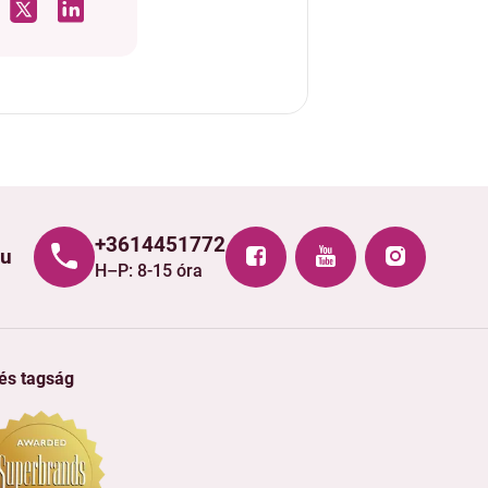
+3614451772
hu
H–P: 8-15 óra
 és tagság