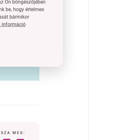
n az Ön böngészőjében
nk be, hogy értelmes
ását bármikor
 információ
ó
SSZA MEG: