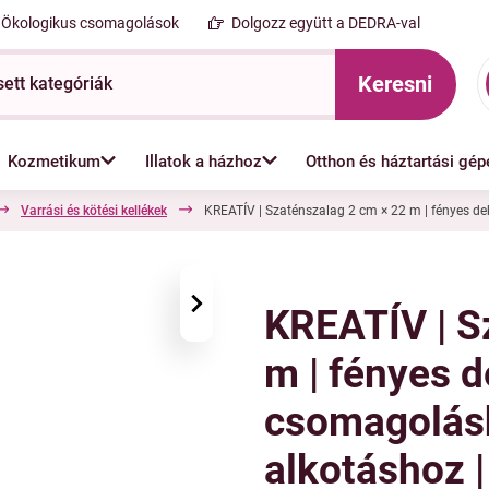
Ökologikus csomagolások
Dolgozz együtt a DEDRA-val
Keresni
Kozmetikum
Illatok a házhoz
Otthon és háztartási gép
Varrási és kötési kellékek
KREATÍV | Szaténszalag 2 cm × 22 m | fényes de
›
KREATÍV | S
m | fényes d
csomagolásh
alkotáshoz |