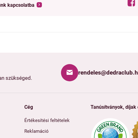
ünk kapcsolatba
rendeles@dedraclub.
van szükséged.
Cég
Tanúsítványok, díjak
Értékesítési feltételek
Reklamáció