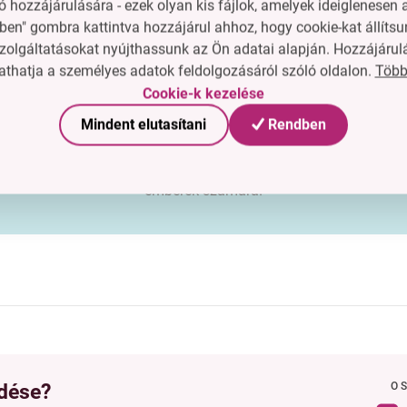
 hozzájárulására - ezek olyan kis fájlok, amelyek ideiglenese
ben" gombra kattintva hozzájárul ahhoz, hogy cookie-kat állítsu
zolgáltatásokat nyújthassunk az Ön adatai alapján. Hozzájárul
Kiváló választás azok számára, akik
Több
thatja a személyes adatok feldolgozásáról szóló oldalon.
minőségi szalagot keresnek különféle
Cookie-k kezelése
dekoratív és kreatív célokra.
Mindent elutasítani
Rendben
Tartóssága, széles színválasztéka és elegáns megjelenése
elengedhetetlenné teszi a tervezéssel és dekorálással foglalkoz
emberek számára.
dése?
O