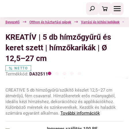
Bevezető
Otthon és háztartási gépek
Varrási és kötési kellékek
KREATÍV | 5 db hímzőgyűrű és
keret szett | hímzőkarikák | Ø
12,5–27 cm
NETTO
Termékkód:
DA32511
CREATIVE 5 db hímzőgyűrű/szűkítő készlet 12,5–27 cm
átmérőjű, fém csavarral. Hímzőkeretek erős műanyagból,
ideális kézi hímzéshez, dekorációhoz és applikációkhoz.
Különböző méretek és színkeverékek. Kezdők és haladók
számára egyaránt alkalmas.
További információk
Ingyenes szállítás
100 PE