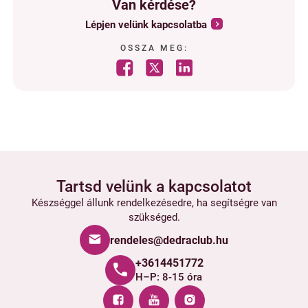
Van kérdése?
Lépjen velünk kapcsolatba
OSSZA MEG:
Tartsd velünk a kapcsolatot
Készséggel állunk rendelkezésedre, ha segítségre van
szükséged.
rendeles@dedraclub.hu
+3614451772
H–P: 8-15 óra