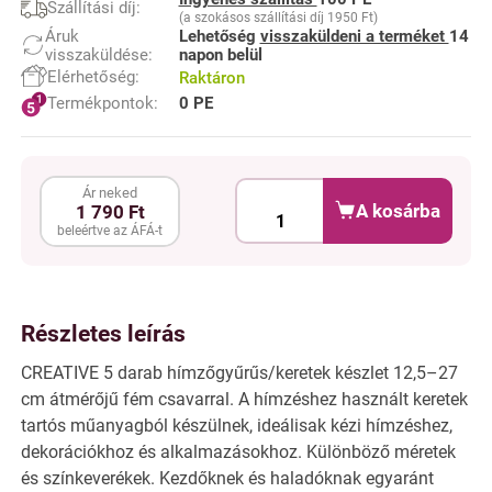
Szállítási díj:
(a szokásos szállítási díj 1950 Ft)
Áruk
Lehetőség
visszaküldeni a terméket
14
visszaküldése:
napon belül
Elérhetőség:
Raktáron
Termékpontok:
0 PE
Ár neked
A kosárba
1 790 Ft
beleértve az ÁFÁ-t
Részletes leírás
CREATIVE 5 darab hímzőgyűrűs/keretek készlet 12,5–27
cm átmérőjű fém csavarral. A hímzéshez használt keretek
tartós műanyagból készülnek, ideálisak kézi hímzéshez,
dekorációkhoz és alkalmazásokhoz. Különböző méretek
és színkeverékek. Kezdőknek és haladóknak egyaránt