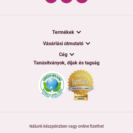
Termékek
Vásárlási útmutató
Cég
Tanúsítványok, díjak és tagság
Nálunk készpénzben vagy online fizethet