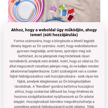
Ahhoz, hogy a weboldal úgy működjön, ahogy
ismeri (süti hozzájárulás)
Fontos számunkra, hogy a böngészés a lehető legjobb
élmény legyen az Ön számára. Azért, hogy weboldalunkon
gyorsan megtalálja, amit keres, spóroljon meg sok
kattintást, és ne jelenjenek meg hirdetések olyan
termékekről, amelyek nem érdekli. Azért, hogy az oldal az Ön
által megszokott nézetben jelenjen meg, és ne kelljen minden
alkalommal bejelentkeznie. Ezért szükségünk van a cookie-
fájlok feldolgozásához való hozzájárulására - ezek olyan kis
5 darab különböző méretű hímző keret
fájlok, amelyek ideiglenesen az Ön böngészőjében
tárolódnak. A "Rendben" gombra kattintva hozzájárul
feszítés fém csavar segítségével
ahhoz, hogy cookie-kat állítsunk be, hogy értelmes és
színkeverék = a színkombinációk változhatnak
hasznos szolgáltatásokat nyújthassunk az Ön adatai
alapján. Hozzájárulását bármikor megváltoztathatja a
személyes adatok feldolgozásáról szóló oldalon.
Több