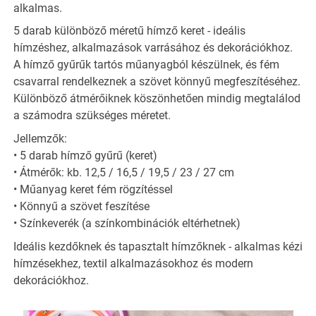
alkalmas.
5 darab különböző méretű hímző keret - ideális
hímzéshez, alkalmazások varrásához és dekorációkhoz.
A hímző gyűrűk tartós műanyagból készülnek, és fém
csavarral rendelkeznek a szövet könnyű megfeszítéséhez.
Különböző átmérőiknek köszönhetően mindig megtalálod
a számodra szükséges méretet.
Jellemzők:
• 5 darab hímző gyűrű (keret)
• Átmérők: kb. 12,5 / 16,5 / 19,5 / 23 / 27 cm
• Műanyag keret fém rögzítéssel
• Könnyű a szövet feszítése
• Színkeverék (a színkombinációk eltérhetnek)
Ideális kezdőknek és tapasztalt hímzőknek - alkalmas kézi
hímzésekhez, textil alkalmazásokhoz és modern
dekorációkhoz.