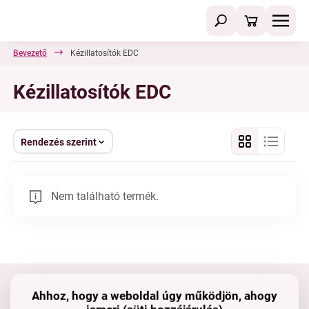
Bevezető
Kézillatosítók EDC
Kézillatosítók EDC
Rendezés szerint
Nem található termék.
Ahhoz, hogy a weboldal úgy működjön, ahogy
Tartsd velünk a kapcsolatot