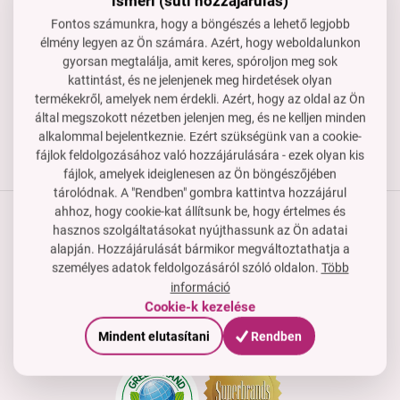
ismeri (süti hozzájárulás)
Készséggel állunk rendelkezésedre, ha segítségre van
Fontos számunkra, hogy a böngészés a lehető legjobb
szükséged.
élmény legyen az Ön számára. Azért, hogy weboldalunkon
rendeles@dedraclub.hu
gyorsan megtalálja, amit keres, spóroljon meg sok
kattintást, és ne jelenjenek meg hirdetések olyan
+3614451772
termékekről, amelyek nem érdekli. Azért, hogy az oldal az Ön
H–P: 8-15 óra
által megszokott nézetben jelenjen meg, és ne kelljen minden
alkalommal bejelentkeznie. Ezért szükségünk van a cookie-
fájlok feldolgozásához való hozzájárulására - ezek olyan kis
fájlok, amelyek ideiglenesen az Ön böngészőjében
tárolódnak. A "Rendben" gombra kattintva hozzájárul
ahhoz, hogy cookie-kat állítsunk be, hogy értelmes és
hasznos szolgáltatásokat nyújthassunk az Ön adatai
Termékek
alapján. Hozzájárulását bármikor megváltoztathatja a
személyes adatok feldolgozásáról szóló oldalon.
Több
Vásárlási útmutató
információ
Cookie-k kezelése
Cég
Tanúsítványok, díjak és tagság
Mindent elutasítani
Rendben