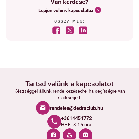
Van kérdése?
Lépjen velünk kapcsolatba
OSSZA MEG:
Tartsd velünk a kapcsolatot
Készséggel állunk rendelkezésedre, ha segítségre van
szükséged.
rendeles@dedraclub.hu
+3614451772
H–P: 8-15 óra