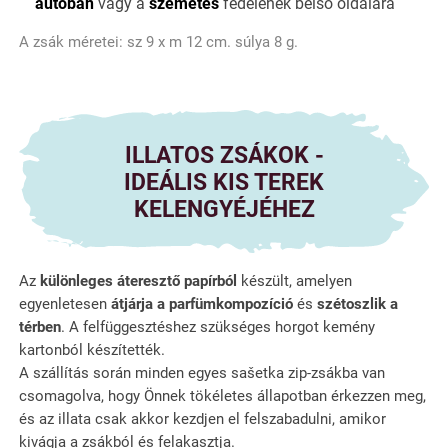
autóban
vagy a
szemetes
fedelének belső oldalára
A zsák méretei: sz 9 x m 12 cm. súlya 8 g.
ILLATOS ZSÁKOK -
IDEÁLIS KIS TEREK
KELENGYÉJÉHEZ
Az
különleges áteresztő papírból
készült, amelyen
egyenletesen
átjárja a parfümkompozíció
és
szétoszlik a
térben
. A felfüggesztéshez szükséges horgot kemény
kartonból készítették.
A szállítás során minden egyes sašetka zip-zsákba van
csomagolva, hogy Önnek tökéletes állapotban érkezzen meg,
és az illata csak akkor kezdjen el felszabadulni, amikor
kivágja a zsákból és felakasztja.