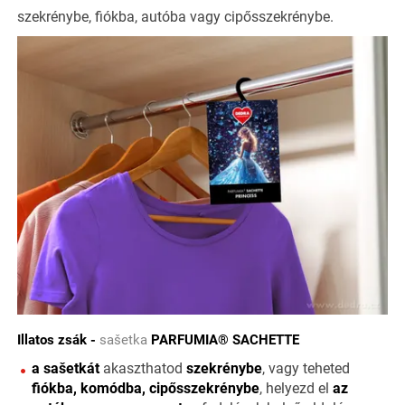
szekrénybe, fiókba, autóba vagy cipősszekrénybe.
Illatos zsák -
sašetka
PARFUMIA® SACHETTE
a sašetkát
akaszthatod
szekrénybe
, vagy teheted
fiókba, komódba, cipősszekrénybe
, helyezd el
az