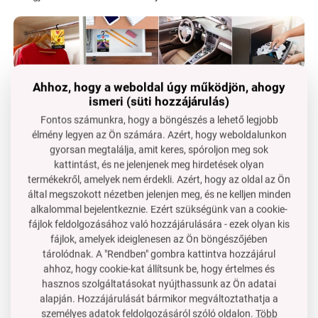
Ahhoz, hogy a weboldal úgy működjön, ahogy
ismeri (süti hozzájárulás)
Fontos számunkra, hogy a böngészés a lehető legjobb
élmény legyen az Ön számára. Azért, hogy weboldalunkon
gyorsan megtalálja, amit keres, spóroljon meg sok
kattintást, és ne jelenjenek meg hirdetések olyan
termékekről, amelyek nem érdekli. Azért, hogy az oldal az Ön
által megszokott nézetben jelenjen meg, és ne kelljen minden
alkalommal bejelentkeznie. Ezért szükségünk van a cookie-
fájlok feldolgozásához való hozzájárulására - ezek olyan kis
fájlok, amelyek ideiglenesen az Ön böngészőjében
tárolódnak. A "Rendben" gombra kattintva hozzájárul
ahhoz, hogy cookie-kat állítsunk be, hogy értelmes és
hasznos szolgáltatásokat nyújthassunk az Ön adatai
alapján. Hozzájárulását bármikor megváltoztathatja a
személyes adatok feldolgozásáról szóló oldalon.
Több