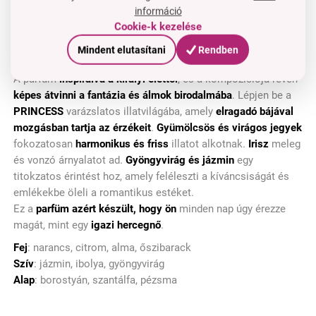
információ
Cookie-k kezelése
Mindent elutasítani
Rendben
PRINCESS
A parfüm
inspirálva a királyi élettől
, és a kompozíciója révén
képes átvinni a fantázia és álmok birodalmába
. Lépjen be a
PRINCESS
varázslatos illatvilágába, amely
elragadó bájával
mozgásban tartja az érzékeit
.
Gyümölcsös és virágos jegyek
fokozatosan
harmonikus és friss
illatot alkotnak.
Irisz
meleg
és vonzó árnyalatot ad.
Gyöngyvirág
és jázmin
egy
titokzatos érintést hoz, amely feléleszti a kíváncsiságát és
emlékekbe öleli a romantikus estéket.
Ez a
parfüm azért készült, hogy ön
minden nap úgy érezze
magát, mint egy
igazi hercegnő
.
Fej
: narancs, citrom, alma, őszibarack
Szív
: jázmin, ibolya, gyöngyvirág
Alap
: borostyán, szantálfa, pézsma