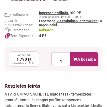
Természetes összetevőkből
Cseh termék
Ingyenes szállítás
100 PE
Szállítási díj:
(a szokásos szállítási díj 1950 Ft)
Áruk
Lehetőség
visszaküldeni a terméket
14
visszaküldése:
napon belül
Elérhetőség:
Raktáron
Termékpontok:
4 PE
Ár neked
A kosárba
1 790 Ft
beleértve az ÁFÁ-t
Részletes leírás
A PARFUMIA® SACHETTE illatos tasak természetes
granulátummal és magas parfümkomponens
tartalommal kellemes illatot varázsol a kis terekbe. Ideális