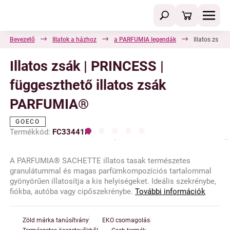
Bevezető
Illatok a házhoz
a PARFUMIA legendák
Illatos zsák
Illatos zsák | PRINCESS |
függeszthető illatos zsák
PARFUMIA®
GOECO
Termékkód:
FC33441H
A PARFUMIA® SACHETTE illatos tasak természetes
granulátummal és magas parfümkompozíciós tartalommal
gyönyörűen illatosítja a kis helyiségeket. Ideális szekrénybe,
fiókba, autóba vagy cipőszekrénybe.
További információk
Zöld márka tanúsítvány
EKO csomagolás